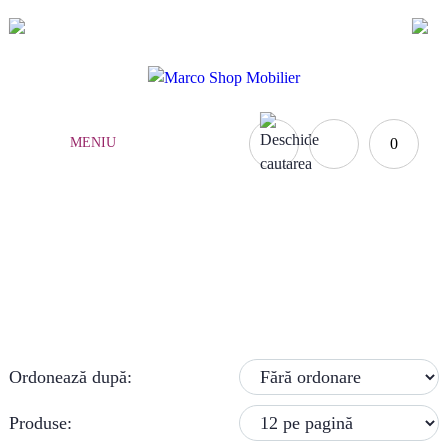
(021) 252.65.17
|
0735.876.984
MENIU
0
BIROURI COPII
Acasă
Mobilă copii
»
Birouri copii
Ordonează după:
Produse: