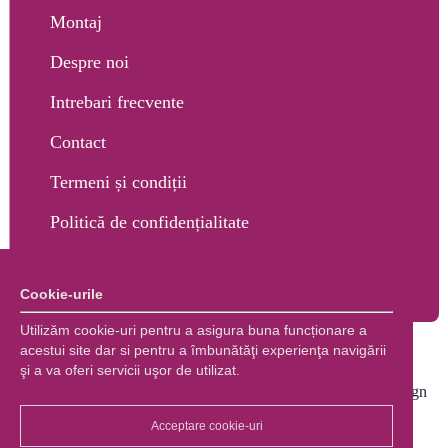
Montaj
Despre noi
Intrebari frecvente
Contact
Termeni și condiții
Politică de confidențialitate
Cookie-urile
Utilizăm cookie-uri pentru a asigura buna funcționare a
acestui site dar si pentru a îmbunătăţi experienţa navigării
şi a va oferi servicii uşor de utilizat.
Copyright © 2026 Marco Shop. Toate drepturile rezervate. |
Creare magazin online
+ Marketing online by End Soft Design
Acceptare cookie-uri