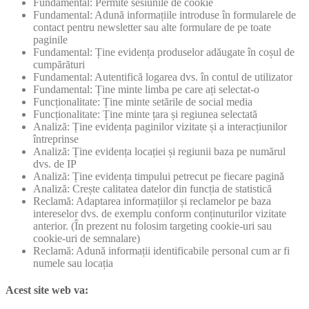
Fundamental: Permite sesiunile de cookie
Fundamental: Adună informațiile introduse în formularele de
contact pentru newsletter sau alte formulare de pe toate
paginile
Fundamental: Ține evidența produselor adăugate în coșul de
cumpărături
Fundamental: Autentifică logarea dvs. în contul de utilizator
Fundamental: Ține minte limba pe care ați selectat-o
Funcționalitate: Ține minte setările de social media
Funcționalitate: Ține minte țara și regiunea selectată
Analiză: Ține evidența paginilor vizitate și a interacțiunilor
întreprinse
Analiză: Ține evidența locației și regiunii baza pe numărul
dvs. de IP
Analiză: Ține evidența timpului petrecut pe fiecare pagină
Analiză: Crește calitatea datelor din funcția de statistică
Reclamă: Adaptarea informațiilor și reclamelor pe baza
intereselor dvs. de exemplu conform conținuturilor vizitate
anterior. (În prezent nu folosim targeting cookie-uri sau
cookie-uri de semnalare)
Reclamă: Adună informații identificabile personal cum ar fi
numele sau locația
Acest site web va: