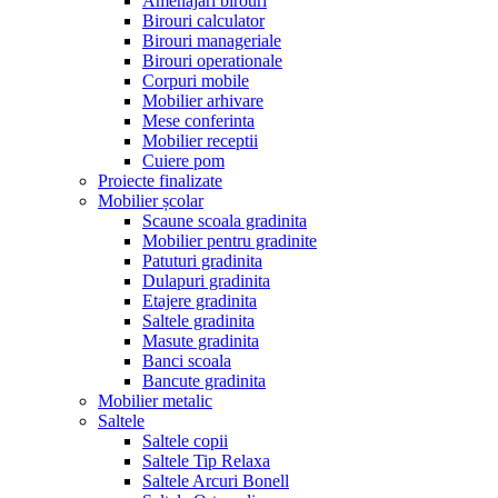
Amenajari birouri
Birouri calculator
Birouri manageriale
Birouri operationale
Corpuri mobile
Mobilier arhivare
Mese conferinta
Mobilier receptii
Cuiere pom
Proiecte finalizate
Mobilier școlar
Scaune scoala gradinita
Mobilier pentru gradinite
Patuturi gradinita
Dulapuri gradinita
Etajere gradinita
Saltele gradinita
Masute gradinita
Banci scoala
Bancute gradinita
Mobilier metalic
Saltele
Saltele copii
Saltele Tip Relaxa
Saltele Arcuri Bonell