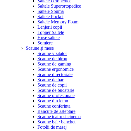
Saltele Ortopedice
Saltele Superortopedice
Saltele Spuma
Saltele Pocket
Saltele Memory Foam
Lenjerii copii
Topper Saltele
Huse saltele
Somiere
Scaune și mese
Scaune vizitator
Scaune de birou
Scaune de gaming
Scaune ergonomice
Scaune directoriale
Scaune de bar
Scaune de copii
Scaune de bucatarie
Scaune profesionale
Scaune din lemn
Scaune conferinta
Bancute de asteptare
Scaune teatru si cinema
Scaune bal / banchet
Fotolii de masaj