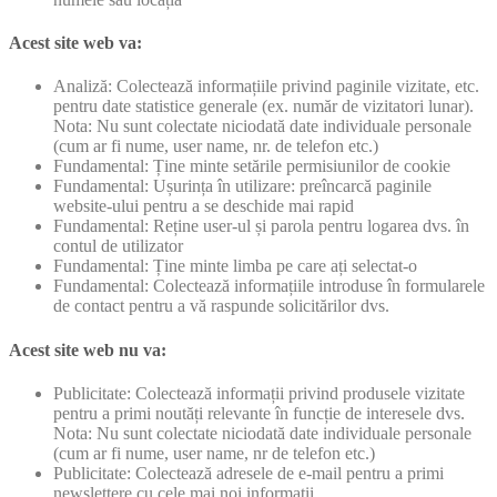
Acest site web va:
Analiză: Colectează informațiile privind paginile vizitate, etc.
pentru date statistice generale (ex. număr de vizitatori lunar).
Nota: Nu sunt colectate niciodată date individuale personale
(cum ar fi nume, user name, nr. de telefon etc.)
Fundamental: Ține minte setările permisiunilor de cookie
Fundamental: Ușurința în utilizare: preîncarcă paginile
website-ului pentru a se deschide mai rapid
Fundamental: Reține user-ul și parola pentru logarea dvs. în
contul de utilizator
Fundamental: Ține minte limba pe care ați selectat-o
Fundamental: Colectează informațiile introduse în formularele
de contact pentru a vă raspunde solicitărilor dvs.
Acest site web nu va:
Publicitate: Colectează informații privind produsele vizitate
pentru a primi noutăți relevante în funcție de interesele dvs.
Nota: Nu sunt colectate niciodată date individuale personale
(cum ar fi nume, user name, nr de telefon etc.)
Publicitate: Colectează adresele de e-mail pentru a primi
newslettere cu cele mai noi informații