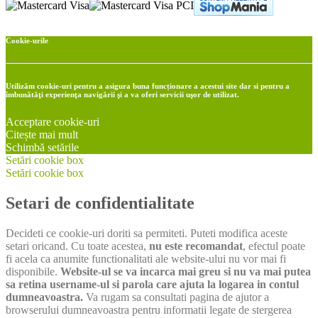
Cookie-urile
Utilizăm cookie-uri pentru a asigura buna funcționare a acestui site dar si pentru a
îmbunătăţi experienţa navigării şi a va oferi servicii uşor de utilizat.
Acceptare cookie-uri
Citește mai mult
Schimbă setările
Setări cookie box
Setări cookie box
Setari de confidentialitate
Decideti ce cookie-uri doriti sa permiteti. Puteti modifica aceste
setari oricand. Cu toate acestea,
nu este recomandat
, efectul poate
fi acela ca anumite functionalitati ale website-ului nu vor mai fi
disponibile.
Website-ul se va incarca mai greu si nu va mai putea
sa retina username-ul si parola care ajuta la logarea in contul
dumneavoastra.
Va rugam sa consultati pagina de ajutor a
browserului dumneavoastra pentru informatii legate de stergerea