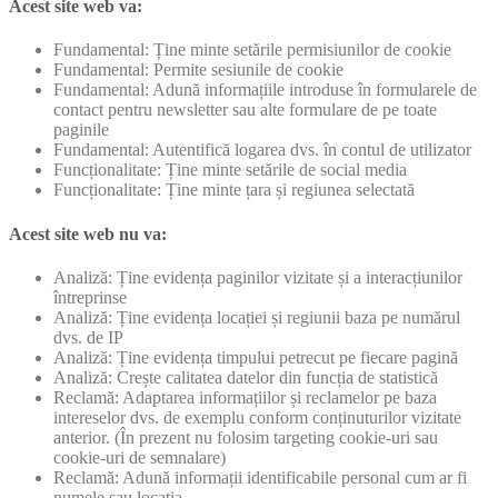
Acest site web va:
Fundamental: Ține minte setările permisiunilor de cookie
Fundamental: Permite sesiunile de cookie
Fundamental: Adună informațiile introduse în formularele de
contact pentru newsletter sau alte formulare de pe toate
paginile
Fundamental: Autentifică logarea dvs. în contul de utilizator
Funcționalitate: Ține minte setările de social media
Funcționalitate: Ține minte țara și regiunea selectată
Acest site web nu va:
Analiză: Ține evidența paginilor vizitate și a interacțiunilor
întreprinse
Analiză: Ține evidența locației și regiunii baza pe numărul
dvs. de IP
Analiză: Ține evidența timpului petrecut pe fiecare pagină
Analiză: Crește calitatea datelor din funcția de statistică
Reclamă: Adaptarea informațiilor și reclamelor pe baza
intereselor dvs. de exemplu conform conținuturilor vizitate
anterior. (În prezent nu folosim targeting cookie-uri sau
cookie-uri de semnalare)
Reclamă: Adună informații identificabile personal cum ar fi
numele sau locația