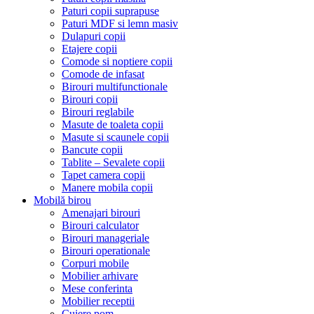
Paturi copii suprapuse
Paturi MDF si lemn masiv
Dulapuri copii
Etajere copii
Comode si noptiere copii
Comode de infasat
Birouri multifunctionale
Birouri copii
Birouri reglabile
Masute de toaleta copii
Masute si scaunele copii
Bancute copii
Tablite – Sevalete copii
Tapet camera copii
Manere mobila copii
Mobilă birou
Amenajari birouri
Birouri calculator
Birouri manageriale
Birouri operationale
Corpuri mobile
Mobilier arhivare
Mese conferinta
Mobilier receptii
Cuiere pom