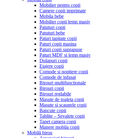
Mobilier pentru copii
Camere copii imprimate
Mobila bebe
Mobilier copii lemn masiv
Patuturi copii
Patuturi bebe
Paturi tapitate copii
Paturi copii masina
Paturi copii suprapuse
Paturi MDF si lemn masiv
Dulapuri copii
Etajere copii
Comode si noptiere copii
Comode de infasat
Birouri multifunctionale
Birouri copii
Birouri reglabile
Masute de toaleta copii
Masute si scaunele copii
Bancute copii
Tablite – Sevalete copii
Tapet camera copii
Manere mobila copii
Mobilă birou