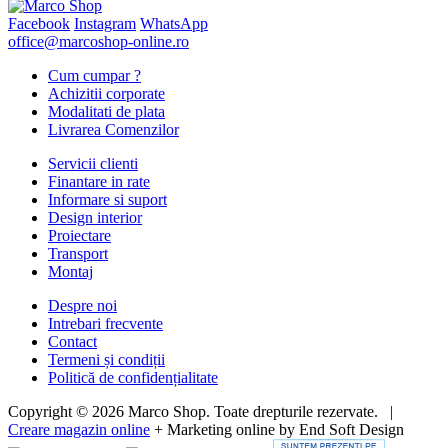
Facebook
Instagram
WhatsApp
office@marcoshop-online.ro
Cum cumpar ?
Achizitii corporate
Modalitati de plata
Livrarea Comenzilor
Servicii clienti
Finantare in rate
Informare si suport
Design interior
Proiectare
Transport
Montaj
Despre noi
Intrebari frecvente
Contact
Termeni și condiții
Politică de confidențialitate
Copyright © 2026 Marco Shop. Toate drepturile rezervate. |
Creare magazin online
+ Marketing online by End Soft Design