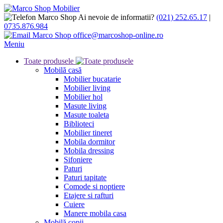
Ai nevoie de informatii?
(021) 252.65.17
|
0735.876.984
office@marcoshop-online.ro
Meniu
Toate produsele
Mobilă casă
Mobilier bucatarie
Mobilier living
Mobilier hol
Masute living
Masute toaleta
Biblioteci
Mobilier tineret
Mobila dormitor
Mobila dressing
Sifoniere
Paturi
Paturi tapitate
Comode si noptiere
Etajere si rafturi
Cuiere
Manere mobila casa
Mobilă copii