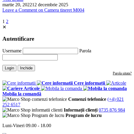
martie 20, 2022
12 decembrie 2025
Leave a Comment
on Camera tineret M004
1
2
✕
Autentificare
Username
Parola
Login
Inchide
Parola uitata?
Cere informații
Articole
Mobila la comandă
Comenzi telefonice
(+4) 021
252 6517
Informații clienți
0735 876 984
Program de lucru
Luni-Vineri 09.00 - 18.00