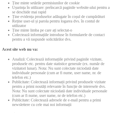
Ține minte setările permisiunilor de cookie
Ușurința în utilizare: preîncarcă paginile website-ului pentru a
se deschide mai rapid
Ține evidența produselor adăugate în coșul de cumpărături
Reține user-ul și parola pentru logarea dvs. în contul de
utilizator
Ține minte limba pe care ați selectat-o
Colectează informațiile introduse în formularele de contact
pentru a vă raspunde solicitărilor dvs.
Acest site web nu va:
Analiză: Colectează informațiile privind paginile vizitate,
produsele etc. pentru date statistice generale (ex. număr de
vizitatori lunar). Nota: Nu sunt colectate niciodată date
individuale personale (cum ar fi nume, user name, nr. de
telefon etc.)
Publicitate: Colectează informații privind produsele vizitate
pentru a primi noutăți relevante în funcție de interesele dvs.
Nota: Nu sunt colectate niciodată date individuale personale
(cum ar fi nume, user name, nr de telefon etc.)
Publicitate: Colectează adresele de e-mail pentru a primi
newslettere cu cele mai noi informații