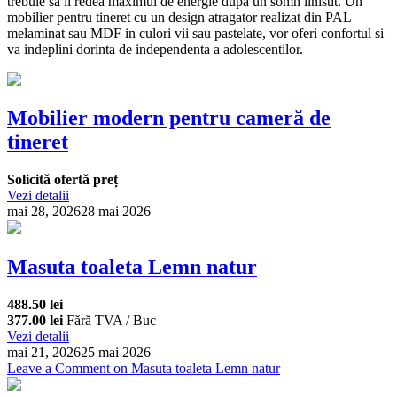
trebuie sa ii redea maximul de energie dupa un somn linistit. Un
mobilier pentru tineret cu un design atragator realizat din PAL
melaminat sau MDF in culori vii sau pastelate, vor oferi confortul si
va indeplini dorinta de independenta a adolescentilor.
Mobilier modern pentru cameră de
tineret
Solicită ofertă preț
Vezi detalii
mai 28, 2026
28 mai 2026
Masuta toaleta Lemn natur
488.50 lei
377.00 lei
Fără TVA / Buc
Vezi detalii
mai 21, 2026
25 mai 2026
Leave a Comment
on Masuta toaleta Lemn natur