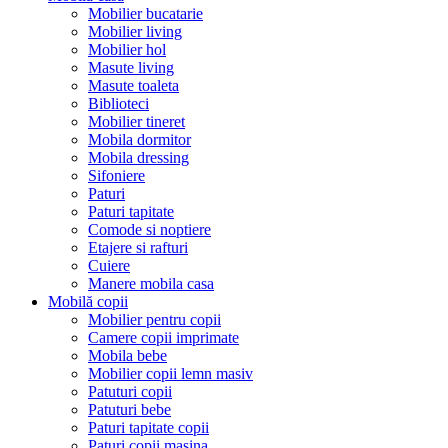
Mobilier bucatarie
Mobilier living
Mobilier hol
Masute living
Masute toaleta
Biblioteci
Mobilier tineret
Mobila dormitor
Mobila dressing
Sifoniere
Paturi
Paturi tapitate
Comode si noptiere
Etajere si rafturi
Cuiere
Manere mobila casa
Mobilă copii
Mobilier pentru copii
Camere copii imprimate
Mobila bebe
Mobilier copii lemn masiv
Patuturi copii
Patuturi bebe
Paturi tapitate copii
Paturi copii masina