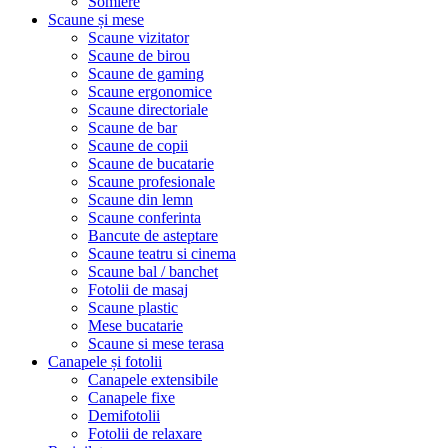
Somiere
Scaune și mese
Scaune vizitator
Scaune de birou
Scaune de gaming
Scaune ergonomice
Scaune directoriale
Scaune de bar
Scaune de copii
Scaune de bucatarie
Scaune profesionale
Scaune din lemn
Scaune conferinta
Bancute de asteptare
Scaune teatru si cinema
Scaune bal / banchet
Fotolii de masaj
Scaune plastic
Mese bucatarie
Scaune si mese terasa
Canapele și fotolii
Canapele extensibile
Canapele fixe
Demifotolii
Fotolii de relaxare