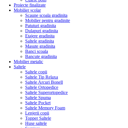
Proiecte finalizate
Mobilier școlar
Scaune scoala gradinita
Mobilier pentru gradinite
Patuturi gradinita
Dulapuri gradinita
Etajere gradinita
Saltele gradinita
Masute gradinita
Banci scoala
Bancute gradinita
Mobilier metalic
Saltele
Saltele copii
Saltele Tip Relaxa
Saltele Arcuri Bonell
Saltele Ortopedice
Saltele Superortopedice
Saltele Spuma
Saltele Pocket
Saltele Memory Foam
Lenjerii copii
Topper Saltele
Huse saltele