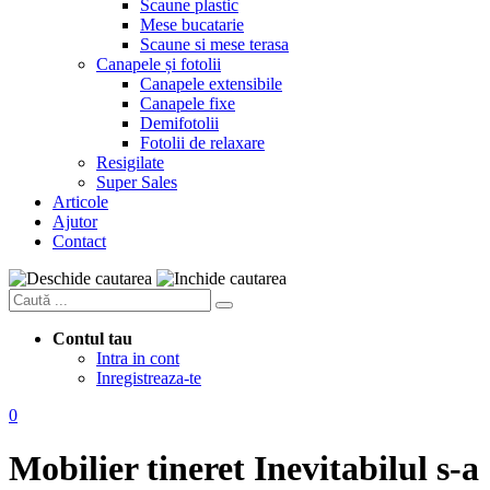
Scaune plastic
Mese bucatarie
Scaune si mese terasa
Canapele și fotolii
Canapele extensibile
Canapele fixe
Demifotolii
Fotolii de relaxare
Resigilate
Super Sales
Articole
Ajutor
Contact
Contul tau
Intra in cont
Inregistreaza-te
0
Mobilier tineret
Inevitabilul s-a