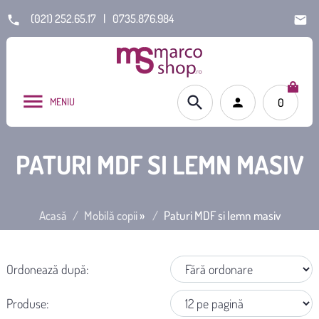
(021) 252.65.17
|
0735.876.984
MENIU
0
PATURI MDF SI LEMN MASIV
Acasă
Mobilă copii
»
Paturi MDF si lemn masiv
Ordonează după:
Produse: