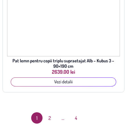
Pat lemn pentru copii triplu supraetajat Alb – Kubus 3 –
90×190 cm
2639.00 lei
Vezi detalii
1
2
…
4