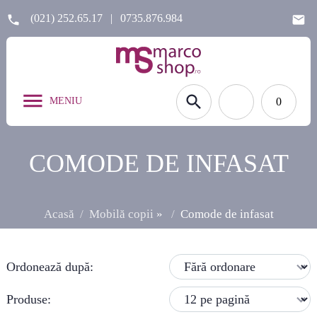
(021) 252.65.17
|
0735.876.984
MENIU
0
COMODE DE INFASAT
Acasă
Mobilă copii
»
Comode de infasat
Ordonează după:
Produse: