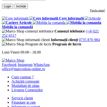
Login
Inchide
Parola uitata?
Cere informații
Articole
Mobila la comandă
Comenzi telefonice
(+4) 021
252 6517
Informații clienți
0735 876 984
Program de lucru
Luni-Vineri 09.00 - 18.00
Facebook
Instagram
WhatsApp
office@marcoshop-online.ro
Cum cumpar ?
Achizitii corporate
Modalitati de plata
Livrarea Comenzilor
Servicii clienti
Finantare in rate
Informare si suport