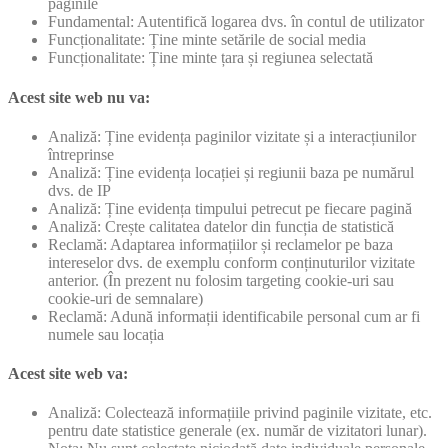
paginile
Fundamental: Autentifică logarea dvs. în contul de utilizator
Funcționalitate: Ține minte setările de social media
Funcționalitate: Ține minte țara și regiunea selectată
Acest site web nu va:
Analiză: Ține evidența paginilor vizitate și a interacțiunilor
întreprinse
Analiză: Ține evidența locației și regiunii baza pe numărul
dvs. de IP
Analiză: Ține evidența timpului petrecut pe fiecare pagină
Analiză: Crește calitatea datelor din funcția de statistică
Reclamă: Adaptarea informațiilor și reclamelor pe baza
intereselor dvs. de exemplu conform conținuturilor vizitate
anterior. (În prezent nu folosim targeting cookie-uri sau
cookie-uri de semnalare)
Reclamă: Adună informații identificabile personal cum ar fi
numele sau locația
Acest site web va:
Analiză: Colectează informațiile privind paginile vizitate, etc.
pentru date statistice generale (ex. număr de vizitatori lunar).