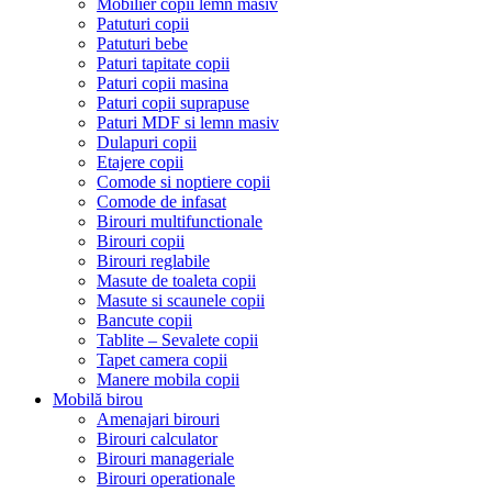
Mobilier copii lemn masiv
Patuturi copii
Patuturi bebe
Paturi tapitate copii
Paturi copii masina
Paturi copii suprapuse
Paturi MDF si lemn masiv
Dulapuri copii
Etajere copii
Comode si noptiere copii
Comode de infasat
Birouri multifunctionale
Birouri copii
Birouri reglabile
Masute de toaleta copii
Masute si scaunele copii
Bancute copii
Tablite – Sevalete copii
Tapet camera copii
Manere mobila copii
Mobilă birou
Amenajari birouri
Birouri calculator
Birouri manageriale
Birouri operationale