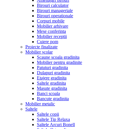
Amenajari birouri
Birouri calculator
Birouri manageriale
Birouri operationale
Corpuri mobile
Mobilier arhivare
Mese conferinta
Mobilier receptii
Cuiere pom
Proiecte finalizate
Mobilier școlar
Scaune scoala gradinita
Mobilier pentru gradinite
Patuturi gradinita
Dulapuri gradinita
Etajere gradinita
Saltele gradinita
Masute gradinita
Banci scoala
Bancute gradinita
Mobilier metalic
Saltele
Saltele copii
Saltele Tip Relaxa
Saltele Arcuri Bonell