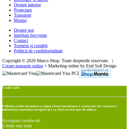
Design interior
Proiectare
Transport
Montaj
Despre noi
Intrebari frecvente
Contact
Termeni și condiții
Politică de confidențialitate
Copyright © 2026 Marco Shop. Toate drepturile rezervate. |
Creare magazin online
+ Marketing online by End Soft Design
Cookie-urile
Utilizăm cookie-uri pentru a asigura buna funcționare a acestui site dar si pentru a
îmbunătăţi experienţa navigării şi a va oferi servicii uşor de utilizat.
Acceptare cookie-uri
Citește mai mult