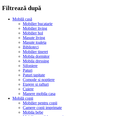
Filtrează după
Mobilă casă
Mobilier bucatarie
Mobilier living
Mobilier hol
Masute living
Masute toaleta
Biblioteci
Mobilier tineret
Mobila dormitor
Mobila dressing
Sifoniere
Paturi
Paturi tapitate
Comode si noptiere
Etajere si rafturi
Cuiere
Manere mobila casa
Mobilă copii
Mobilier pentru copii
Camere copii imprimate
Mobila bebe