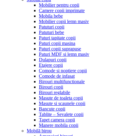
Mobilier pentru copii
Camere copii imprimate
Mobila bebe
Mobilier copii lemn masiv
Patuturi copii
Patuturi bebe
Paturi tapitate copii
Paturi copii masina
Paturi copii suprapuse
Paturi MDF si lemn masiv
Dulapuri copii
Etajere copii
Comode si noptiere copii
Comode de infasat
Birouri multifunctionale
Birouri copii
Birouri reglabile
Masute de toaleta copii
Masute si scaunele copii
Bancute copii
Tablite – Sevalete copii
Tapet camera copii
Manere mobila copii
Mobilă birou