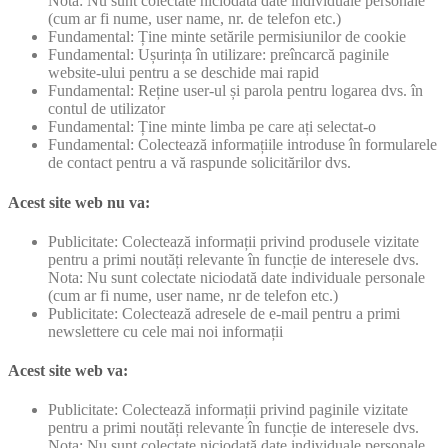
Nota: Nu sunt colectate niciodată date individuale personale
(cum ar fi nume, user name, nr. de telefon etc.)
Fundamental: Ține minte setările permisiunilor de cookie
Fundamental: Ușurința în utilizare: preîncarcă paginile
website-ului pentru a se deschide mai rapid
Fundamental: Reține user-ul și parola pentru logarea dvs. în
contul de utilizator
Fundamental: Ține minte limba pe care ați selectat-o
Fundamental: Colectează informațiile introduse în formularele
de contact pentru a vă raspunde solicitărilor dvs.
Acest site web nu va:
Publicitate: Colectează informații privind produsele vizitate
pentru a primi noutăți relevante în funcție de interesele dvs.
Nota: Nu sunt colectate niciodată date individuale personale
(cum ar fi nume, user name, nr de telefon etc.)
Publicitate: Colectează adresele de e-mail pentru a primi
newslettere cu cele mai noi informații
Acest site web va:
Publicitate: Colectează informații privind paginile vizitate
pentru a primi noutăți relevante în funcție de interesele dvs.
Nota: Nu sunt colectate niciodată date individuale personale