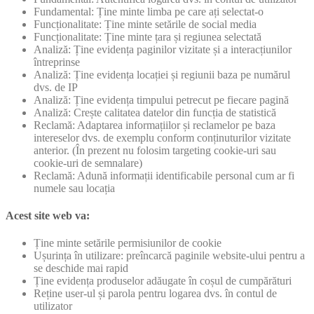
Fundamental: Ține minte limba pe care ați selectat-o
Funcționalitate: Ține minte setările de social media
Funcționalitate: Ține minte țara și regiunea selectată
Analiză: Ține evidența paginilor vizitate și a interacțiunilor
întreprinse
Analiză: Ține evidența locației și regiunii baza pe numărul
dvs. de IP
Analiză: Ține evidența timpului petrecut pe fiecare pagină
Analiză: Crește calitatea datelor din funcția de statistică
Reclamă: Adaptarea informațiilor și reclamelor pe baza
intereselor dvs. de exemplu conform conținuturilor vizitate
anterior. (În prezent nu folosim targeting cookie-uri sau
cookie-uri de semnalare)
Reclamă: Adună informații identificabile personal cum ar fi
numele sau locația
Acest site web va:
Ține minte setările permisiunilor de cookie
Ușurința în utilizare: preîncarcă paginile website-ului pentru a
se deschide mai rapid
Ține evidența produselor adăugate în coșul de cumpărături
Reține user-ul și parola pentru logarea dvs. în contul de
utilizator