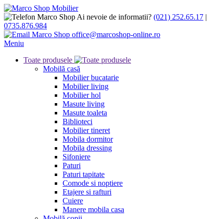
Ai nevoie de informatii?
(021) 252.65.17
|
0735.876.984
office@marcoshop-online.ro
Meniu
Toate produsele
Mobilă casă
Mobilier bucatarie
Mobilier living
Mobilier hol
Masute living
Masute toaleta
Biblioteci
Mobilier tineret
Mobila dormitor
Mobila dressing
Sifoniere
Paturi
Paturi tapitate
Comode si noptiere
Etajere si rafturi
Cuiere
Manere mobila casa
Mobilă copii