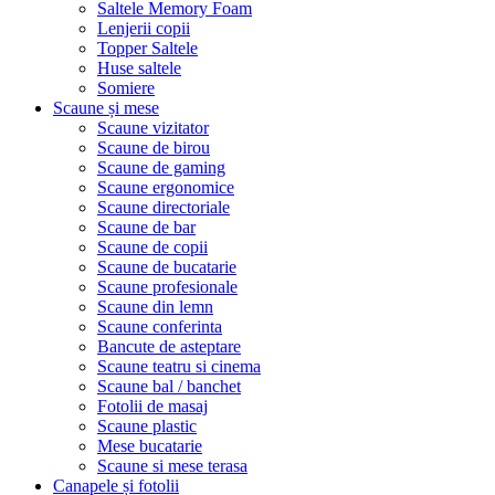
Saltele Memory Foam
Lenjerii copii
Topper Saltele
Huse saltele
Somiere
Scaune și mese
Scaune vizitator
Scaune de birou
Scaune de gaming
Scaune ergonomice
Scaune directoriale
Scaune de bar
Scaune de copii
Scaune de bucatarie
Scaune profesionale
Scaune din lemn
Scaune conferinta
Bancute de asteptare
Scaune teatru si cinema
Scaune bal / banchet
Fotolii de masaj
Scaune plastic
Mese bucatarie
Scaune si mese terasa
Canapele și fotolii