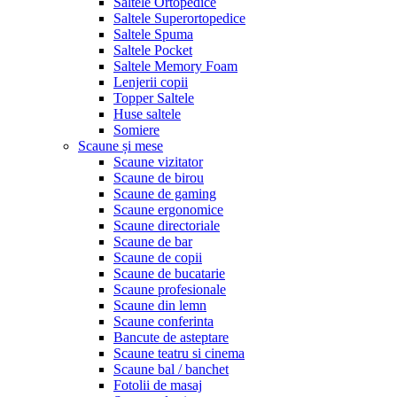
Saltele Ortopedice
Saltele Superortopedice
Saltele Spuma
Saltele Pocket
Saltele Memory Foam
Lenjerii copii
Topper Saltele
Huse saltele
Somiere
Scaune și mese
Scaune vizitator
Scaune de birou
Scaune de gaming
Scaune ergonomice
Scaune directoriale
Scaune de bar
Scaune de copii
Scaune de bucatarie
Scaune profesionale
Scaune din lemn
Scaune conferinta
Bancute de asteptare
Scaune teatru si cinema
Scaune bal / banchet
Fotolii de masaj