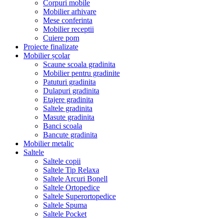
Corpuri mobile
Mobilier arhivare
Mese conferinta
Mobilier receptii
Cuiere pom
Proiecte finalizate
Mobilier școlar
Scaune scoala gradinita
Mobilier pentru gradinite
Patuturi gradinita
Dulapuri gradinita
Etajere gradinita
Saltele gradinita
Masute gradinita
Banci scoala
Bancute gradinita
Mobilier metalic
Saltele
Saltele copii
Saltele Tip Relaxa
Saltele Arcuri Bonell
Saltele Ortopedice
Saltele Superortopedice
Saltele Spuma
Saltele Pocket