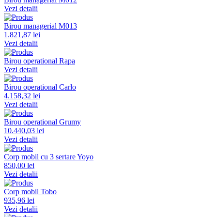
Vezi detalii
Birou managerial M013
1.821,87 lei
Vezi detalii
Birou operational Rapa
Vezi detalii
Birou operational Carlo
4.158,32 lei
Vezi detalii
Birou operational Grumy
10.440,03 lei
Vezi detalii
Corp mobil cu 3 sertare Yoyo
850,00 lei
Vezi detalii
Corp mobil Tobo
935,96 lei
Vezi detalii