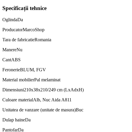
Specificații tehnice
Oglinda
Da
Producator
MarcoShop
Tara de fabricatie
Romania
Manere
Nu
Cant
ABS
Feronerie
BLUM, FGV
Material mobilier
Pal melaminat
Dimensiuni
210x38x210/249 cm (LxAdxH)
Culoare material
Alb, Nuc Aida A811
Unitatea de vanzare (unitate de masura)
Buc
Dulap haine
Da
Pantofar
Da