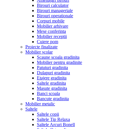
Amenajari birouri
Birouri calculator
Birouri manageriale
Birouri operationale
Corpuri mobile
Mobilier arhivare
Mese conferinta
Mobilier receptii
Cuiere pom
Proiecte finalizate
Mobilier școlar
Scaune scoala gradinita
Mobilier pentru gradinite
Patuturi gradinita
Dulapuri gradinita
Etajere gradinita
Saltele gradinita
Masute gradinita
Banci scoala
Bancute gradinita
Mobilier metalic
Saltele
Saltele copii
Saltele Tip Relaxa
Saltele Arcuri Bonell