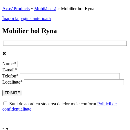
Acasă
Products
»
Mobilă casă
»
Mobilier hol Ryna
Înapoi la pagina anterioară
Mobilier hol Ryna
✖
Nume*
E-mail*
Telefon*
Localitate*
Sunt de acord cu stocarea datelor mele conform
Politicii de
confidențialitate
2.7