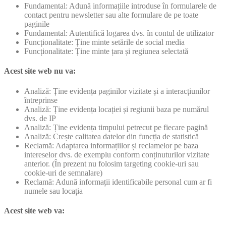
Fundamental: Adună informațiile introduse în formularele de
contact pentru newsletter sau alte formulare de pe toate
paginile
Fundamental: Autentifică logarea dvs. în contul de utilizator
Funcționalitate: Ține minte setările de social media
Funcționalitate: Ține minte țara și regiunea selectată
Acest site web nu va:
Analiză: Ține evidența paginilor vizitate și a interacțiunilor
întreprinse
Analiză: Ține evidența locației și regiunii baza pe numărul
dvs. de IP
Analiză: Ține evidența timpului petrecut pe fiecare pagină
Analiză: Crește calitatea datelor din funcția de statistică
Reclamă: Adaptarea informațiilor și reclamelor pe baza
intereselor dvs. de exemplu conform conținuturilor vizitate
anterior. (În prezent nu folosim targeting cookie-uri sau
cookie-uri de semnalare)
Reclamă: Adună informații identificabile personal cum ar fi
numele sau locația
Acest site web va: