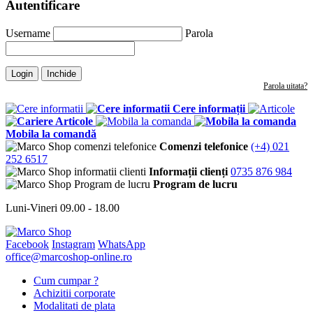
Autentificare
Username
Parola
Login
Inchide
Parola uitata?
Cere informații
Articole
Mobila la comandă
Comenzi telefonice
(+4) 021
252 6517
Informații clienți
0735 876 984
Program de lucru
Luni-Vineri 09.00 - 18.00
Facebook
Instagram
WhatsApp
office@marcoshop-online.ro
Cum cumpar ?
Achizitii corporate
Modalitati de plata