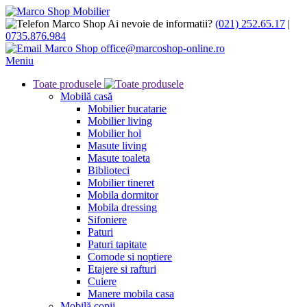
Ai nevoie de informatii?
(021) 252.65.17
|
0735.876.984
office@marcoshop-online.ro
Meniu
Toate produsele
Mobilă casă
Mobilier bucatarie
Mobilier living
Mobilier hol
Masute living
Masute toaleta
Biblioteci
Mobilier tineret
Mobila dormitor
Mobila dressing
Sifoniere
Paturi
Paturi tapitate
Comode si noptiere
Etajere si rafturi
Cuiere
Manere mobila casa
Mobilă copii