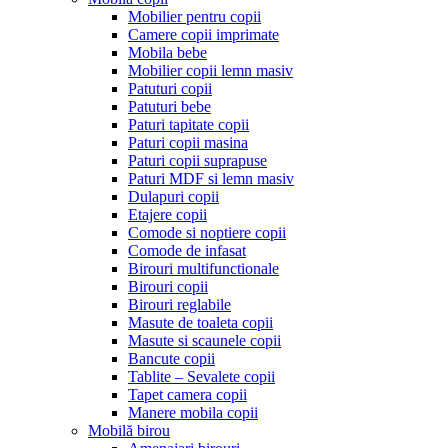
Mobilier pentru copii
Camere copii imprimate
Mobila bebe
Mobilier copii lemn masiv
Patuturi copii
Patuturi bebe
Paturi tapitate copii
Paturi copii masina
Paturi copii suprapuse
Paturi MDF si lemn masiv
Dulapuri copii
Etajere copii
Comode si noptiere copii
Comode de infasat
Birouri multifunctionale
Birouri copii
Birouri reglabile
Masute de toaleta copii
Masute si scaunele copii
Bancute copii
Tablite – Sevalete copii
Tapet camera copii
Manere mobila copii
Mobilă birou