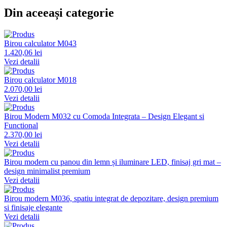
Din aceeași categorie
Birou calculator M043
1.420,06 lei
Vezi detalii
Birou calculator M018
2.070,00 lei
Vezi detalii
Birou Modern M032 cu Comoda Integrata – Design Elegant si
Functional
2.370,00 lei
Vezi detalii
Birou modern cu panou din lemn și iluminare LED, finisaj gri mat –
design minimalist premium
Vezi detalii
Birou modern M036, spatiu integrat de depozitare, design premium
si finisaje elegante
Vezi detalii