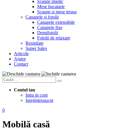
Scaune plastic
Mese bucatarie
Scaune si mese terasa
Canapele și fotolii
Canapele extensibile
Canapele fixe
Demifotolii
Fotolii de relaxare
Resigilate
Super Sales
Articole
Ajutor
Contact
Contul tau
Intra in cont
Inregistreaza-te
0
Mobilă casă