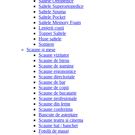
Saltele Ortopedice
Saltele Superortopedice
Saltele Spuma
Saltele Pocket
Saltele Memory Foam
Lenjerii copii
Topper Saltele
Huse saltele
Somiere
Scaune și mese
Scaune vizitator
Scaune de birou
Scaune de gaming
Scaune ergonomice
Scaune directoriale
Scaune de bar
Scaune de copii
Scaune de bucatarie
Scaune profesionale
Scaune din lemn
Scaune conferinta
Bancute de asteptare
Scaune teatru si cinema
Scaune bal / banchet
Fotolii de masaj