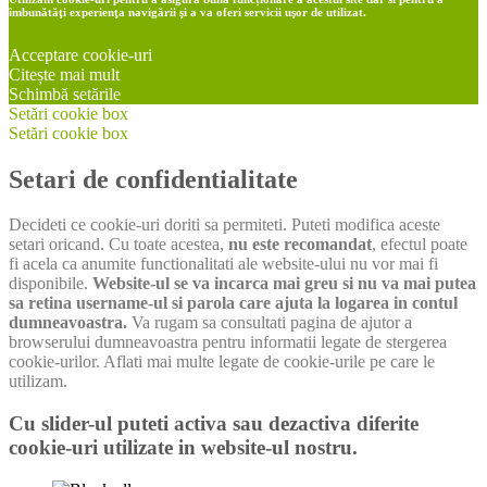
îmbunătăţi experienţa navigării şi a va oferi servicii uşor de utilizat.
Acceptare cookie-uri
Citește mai mult
Schimbă setările
Setări cookie box
Setări cookie box
Setari de confidentialitate
Decideti ce cookie-uri doriti sa permiteti. Puteti modifica aceste
setari oricand. Cu toate acestea,
nu este recomandat
, efectul poate
fi acela ca anumite functionalitati ale website-ului nu vor mai fi
disponibile.
Website-ul se va incarca mai greu si nu va mai putea
sa retina username-ul si parola care ajuta la logarea in contul
dumneavoastra.
Va rugam sa consultati pagina de ajutor a
browserului dumneavoastra pentru informatii legate de stergerea
cookie-urilor. Aflati mai multe legate de cookie-urile pe care le
utilizam.
Cu slider-ul puteti activa sau dezactiva diferite
cookie-uri utilizate in website-ul nostru.