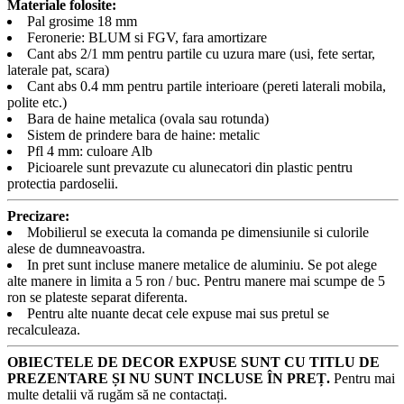
Materiale folosite:
Pal grosime 18 mm
Feronerie: BLUM si FGV, fara amortizare
Cant abs 2/1 mm pentru partile cu uzura mare (usi, fete sertar,
laterale pat, scara)
Cant abs 0.4 mm pentru partile interioare (pereti laterali mobila,
polite etc.)
Bara de haine metalica (ovala sau rotunda)
Sistem de prindere bara de haine: metalic
Pfl 4 mm: culoare Alb
Picioarele sunt prevazute cu alunecatori din plastic pentru
protectia pardoselii.
Precizare:
Mobilierul se executa la comanda pe dimensiunile si culorile
alese de dumneavoastra.
In pret sunt incluse manere metalice de aluminiu. Se pot alege
alte manere in limita a 5 ron / buc. Pentru manere mai scumpe de 5
ron se plateste separat diferenta.
Pentru alte nuante decat cele expuse mai sus pretul se
recalculeaza.
OBIECTELE DE DECOR EXPUSE SUNT CU TITLU DE
PREZENTARE ȘI NU SUNT INCLUSE ÎN PREȚ.
Pentru mai
multe detalii vă rugăm să ne contactați.