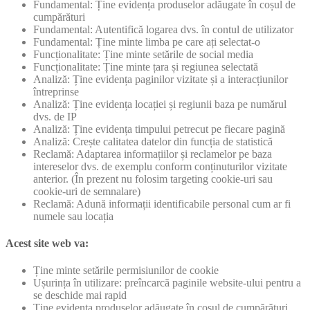
Fundamental: Ține evidența produselor adăugate în coșul de
cumpărături
Fundamental: Autentifică logarea dvs. în contul de utilizator
Fundamental: Ține minte limba pe care ați selectat-o
Funcționalitate: Ține minte setările de social media
Funcționalitate: Ține minte țara și regiunea selectată
Analiză: Ține evidența paginilor vizitate și a interacțiunilor
întreprinse
Analiză: Ține evidența locației și regiunii baza pe numărul
dvs. de IP
Analiză: Ține evidența timpului petrecut pe fiecare pagină
Analiză: Crește calitatea datelor din funcția de statistică
Reclamă: Adaptarea informațiilor și reclamelor pe baza
intereselor dvs. de exemplu conform conținuturilor vizitate
anterior. (În prezent nu folosim targeting cookie-uri sau
cookie-uri de semnalare)
Reclamă: Adună informații identificabile personal cum ar fi
numele sau locația
Acest site web va:
Ține minte setările permisiunilor de cookie
Ușurința în utilizare: preîncarcă paginile website-ului pentru a
se deschide mai rapid
Ține evidența produselor adăugate în coșul de cumpărături