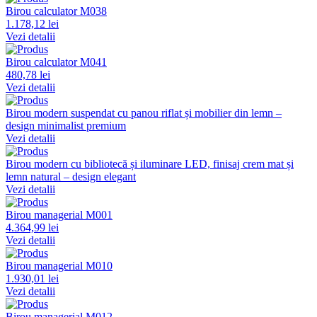
Birou calculator M038
1.178,12 lei
Vezi detalii
Birou calculator M041
480,78 lei
Vezi detalii
Birou modern suspendat cu panou riflat și mobilier din lemn –
design minimalist premium
Vezi detalii
Birou modern cu bibliotecă și iluminare LED, finisaj crem mat și
lemn natural – design elegant
Vezi detalii
Birou managerial M001
4.364,99 lei
Vezi detalii
Birou managerial M010
1.930,01 lei
Vezi detalii
Birou managerial M012