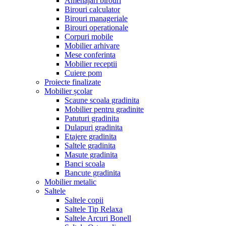
Amenajari birouri
Birouri calculator
Birouri manageriale
Birouri operationale
Corpuri mobile
Mobilier arhivare
Mese conferinta
Mobilier receptii
Cuiere pom
Proiecte finalizate
Mobilier școlar
Scaune scoala gradinita
Mobilier pentru gradinite
Patuturi gradinita
Dulapuri gradinita
Etajere gradinita
Saltele gradinita
Masute gradinita
Banci scoala
Bancute gradinita
Mobilier metalic
Saltele
Saltele copii
Saltele Tip Relaxa
Saltele Arcuri Bonell