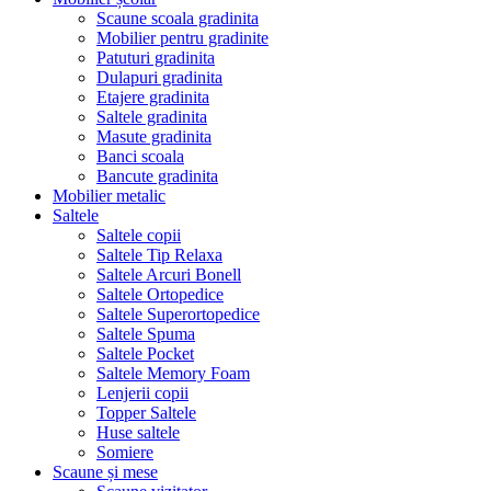
Scaune scoala gradinita
Mobilier pentru gradinite
Patuturi gradinita
Dulapuri gradinita
Etajere gradinita
Saltele gradinita
Masute gradinita
Banci scoala
Bancute gradinita
Mobilier metalic
Saltele
Saltele copii
Saltele Tip Relaxa
Saltele Arcuri Bonell
Saltele Ortopedice
Saltele Superortopedice
Saltele Spuma
Saltele Pocket
Saltele Memory Foam
Lenjerii copii
Topper Saltele
Huse saltele
Somiere
Scaune și mese