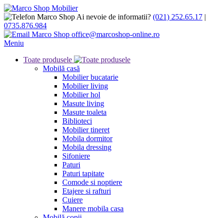
Ai nevoie de informatii?
(021) 252.65.17
|
0735.876.984
office@marcoshop-online.ro
Meniu
Toate produsele
Mobilă casă
Mobilier bucatarie
Mobilier living
Mobilier hol
Masute living
Masute toaleta
Biblioteci
Mobilier tineret
Mobila dormitor
Mobila dressing
Sifoniere
Paturi
Paturi tapitate
Comode si noptiere
Etajere si rafturi
Cuiere
Manere mobila casa
Mobilă copii