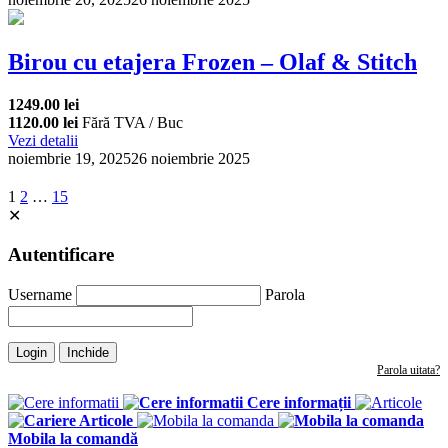
Birou cu etajera Frozen – Olaf & Stitch
1249.00 lei
1120.00 lei
Fără TVA / Buc
Vezi detalii
noiembrie 19, 2025
26 noiembrie 2025
1
2
…
15
✕
Autentificare
Username
Parola
Login
Inchide
Parola uitata?
Cere informații
Articole
Mobila la comandă