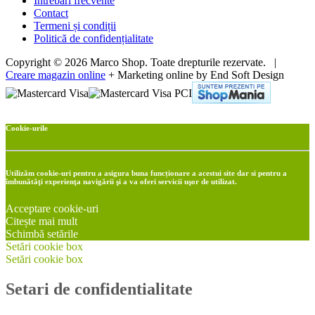
Intrebari frecvente
Contact
Termeni și condiții
Politică de confidențialitate
Copyright © 2026 Marco Shop. Toate drepturile rezervate. |
Creare magazin online
+ Marketing online by End Soft Design
Cookie-urile
Utilizăm cookie-uri pentru a asigura buna funcționare a acestui site dar si pentru a
îmbunătăţi experienţa navigării şi a va oferi servicii uşor de utilizat.
Acceptare cookie-uri
Citește mai mult
Schimbă setările
Setări cookie box
Setări cookie box
Setari de confidentialitate