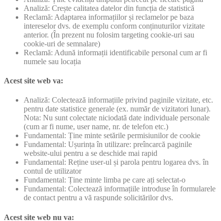
Analiză: Crește calitatea datelor din funcția de statistică
Reclamă: Adaptarea informațiilor și reclamelor pe baza
intereselor dvs. de exemplu conform conținuturilor vizitate
anterior. (În prezent nu folosim targeting cookie-uri sau
cookie-uri de semnalare)
Reclamă: Adună informații identificabile personal cum ar fi
numele sau locația
Acest site web va:
Analiză: Colectează informațiile privind paginile vizitate, etc.
pentru date statistice generale (ex. număr de vizitatori lunar).
Nota: Nu sunt colectate niciodată date individuale personale
(cum ar fi nume, user name, nr. de telefon etc.)
Fundamental: Ține minte setările permisiunilor de cookie
Fundamental: Ușurința în utilizare: preîncarcă paginile
website-ului pentru a se deschide mai rapid
Fundamental: Reține user-ul și parola pentru logarea dvs. în
contul de utilizator
Fundamental: Ține minte limba pe care ați selectat-o
Fundamental: Colectează informațiile introduse în formularele
de contact pentru a vă raspunde solicitărilor dvs.
Acest site web nu va: