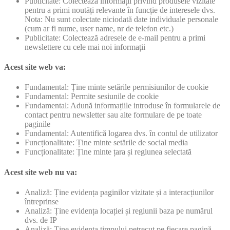
Publicitate: Colectează informații privind produsele vizitate
pentru a primi noutăți relevante în funcție de interesele dvs.
Nota: Nu sunt colectate niciodată date individuale personale
(cum ar fi nume, user name, nr de telefon etc.)
Publicitate: Colectează adresele de e-mail pentru a primi
newslettere cu cele mai noi informații
Acest site web va:
Fundamental: Ține minte setările permisiunilor de cookie
Fundamental: Permite sesiunile de cookie
Fundamental: Adună informațiile introduse în formularele de
contact pentru newsletter sau alte formulare de pe toate
paginile
Fundamental: Autentifică logarea dvs. în contul de utilizator
Funcționalitate: Ține minte setările de social media
Funcționalitate: Ține minte țara și regiunea selectată
Acest site web nu va:
Analiză: Ține evidența paginilor vizitate și a interacțiunilor
întreprinse
Analiză: Ține evidența locației și regiunii baza pe numărul
dvs. de IP
Analiză: Ține evidența timpului petrecut pe fiecare pagină