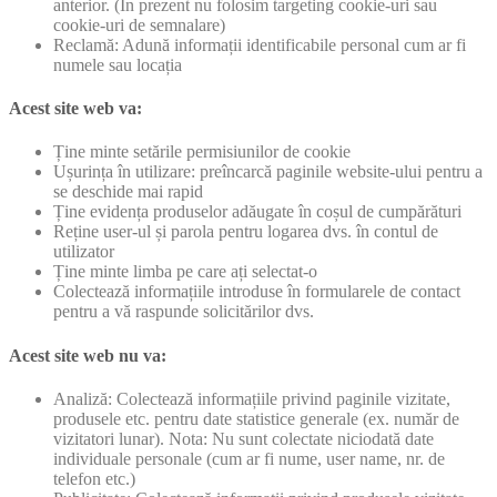
anterior. (În prezent nu folosim targeting cookie-uri sau
cookie-uri de semnalare)
Reclamă: Adună informații identificabile personal cum ar fi
numele sau locația
Acest site web va:
Ține minte setările permisiunilor de cookie
Ușurința în utilizare: preîncarcă paginile website-ului pentru a
se deschide mai rapid
Ține evidența produselor adăugate în coșul de cumpărături
Reține user-ul și parola pentru logarea dvs. în contul de
utilizator
Ține minte limba pe care ați selectat-o
Colectează informațiile introduse în formularele de contact
pentru a vă raspunde solicitărilor dvs.
Acest site web nu va:
Analiză: Colectează informațiile privind paginile vizitate,
produsele etc. pentru date statistice generale (ex. număr de
vizitatori lunar). Nota: Nu sunt colectate niciodată date
individuale personale (cum ar fi nume, user name, nr. de
telefon etc.)