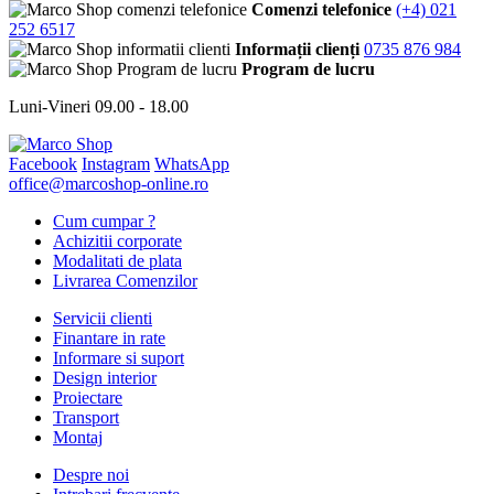
Comenzi telefonice
(+4) 021
252 6517
Informații clienți
0735 876 984
Program de lucru
Luni-Vineri 09.00 - 18.00
Facebook
Instagram
WhatsApp
office@marcoshop-online.ro
Cum cumpar ?
Achizitii corporate
Modalitati de plata
Livrarea Comenzilor
Servicii clienti
Finantare in rate
Informare si suport
Design interior
Proiectare
Transport
Montaj
Despre noi