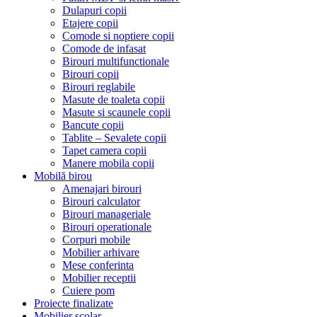
Dulapuri copii
Etajere copii
Comode si noptiere copii
Comode de infasat
Birouri multifunctionale
Birouri copii
Birouri reglabile
Masute de toaleta copii
Masute si scaunele copii
Bancute copii
Tablite – Sevalete copii
Tapet camera copii
Manere mobila copii
Mobilă birou
Amenajari birouri
Birouri calculator
Birouri manageriale
Birouri operationale
Corpuri mobile
Mobilier arhivare
Mese conferinta
Mobilier receptii
Cuiere pom
Proiecte finalizate
Mobilier școlar