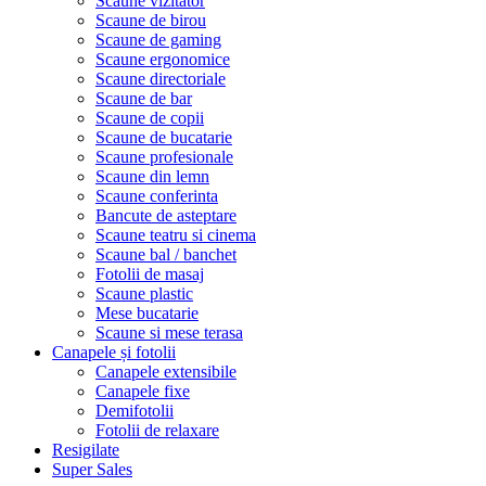
Scaune vizitator
Scaune de birou
Scaune de gaming
Scaune ergonomice
Scaune directoriale
Scaune de bar
Scaune de copii
Scaune de bucatarie
Scaune profesionale
Scaune din lemn
Scaune conferinta
Bancute de asteptare
Scaune teatru si cinema
Scaune bal / banchet
Fotolii de masaj
Scaune plastic
Mese bucatarie
Scaune si mese terasa
Canapele și fotolii
Canapele extensibile
Canapele fixe
Demifotolii
Fotolii de relaxare
Resigilate
Super Sales