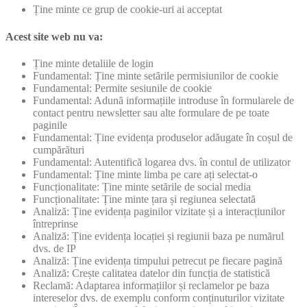
Ține minte ce grup de cookie-uri ai acceptat
Acest site web nu va:
Ține minte detaliile de login
Fundamental: Ține minte setările permisiunilor de cookie
Fundamental: Permite sesiunile de cookie
Fundamental: Adună informațiile introduse în formularele de
contact pentru newsletter sau alte formulare de pe toate
paginile
Fundamental: Ține evidența produselor adăugate în coșul de
cumpărături
Fundamental: Autentifică logarea dvs. în contul de utilizator
Fundamental: Ține minte limba pe care ați selectat-o
Funcționalitate: Ține minte setările de social media
Funcționalitate: Ține minte țara și regiunea selectată
Analiză: Ține evidența paginilor vizitate și a interacțiunilor
întreprinse
Analiză: Ține evidența locației și regiunii baza pe numărul
dvs. de IP
Analiză: Ține evidența timpului petrecut pe fiecare pagină
Analiză: Crește calitatea datelor din funcția de statistică
Reclamă: Adaptarea informațiilor și reclamelor pe baza
intereselor dvs. de exemplu conform conținuturilor vizitate