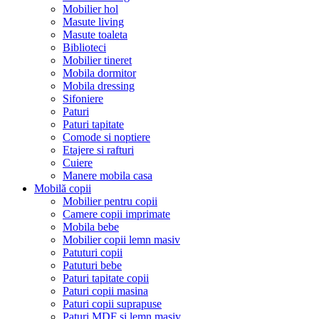
Mobilier hol
Masute living
Masute toaleta
Biblioteci
Mobilier tineret
Mobila dormitor
Mobila dressing
Sifoniere
Paturi
Paturi tapitate
Comode si noptiere
Etajere si rafturi
Cuiere
Manere mobila casa
Mobilă copii
Mobilier pentru copii
Camere copii imprimate
Mobila bebe
Mobilier copii lemn masiv
Patuturi copii
Patuturi bebe
Paturi tapitate copii
Paturi copii masina
Paturi copii suprapuse
Paturi MDF si lemn masiv