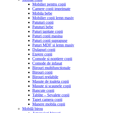
Mobilier pentru copii
Camere copii imprimate
Mobila bebe
Mobilier copii lemn masiv
Patuturi copii
Patuturi bebe
Paturi tapitate copii
Paturi copii masina
Paturi copii suprapuse
Paturi MDF si lemn masiv
Dulapuri copii
Etajere copii
Comode si noptiere copii
Comode de infasat
Birouri multifunctionale
Birouri copii
Birouri reglabile
Masute de toaleta copii
Masute si scaunele copii
Bancute copii
Tablite – Sevalete copii
Tapet camera copii
Manere mobila copii
Mobilă birou