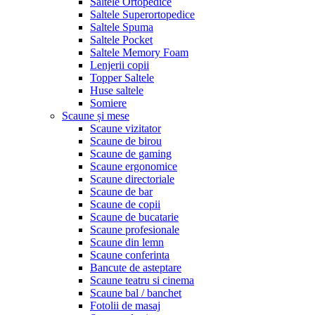
Saltele Ortopedice
Saltele Superortopedice
Saltele Spuma
Saltele Pocket
Saltele Memory Foam
Lenjerii copii
Topper Saltele
Huse saltele
Somiere
Scaune și mese
Scaune vizitator
Scaune de birou
Scaune de gaming
Scaune ergonomice
Scaune directoriale
Scaune de bar
Scaune de copii
Scaune de bucatarie
Scaune profesionale
Scaune din lemn
Scaune conferinta
Bancute de asteptare
Scaune teatru si cinema
Scaune bal / banchet
Fotolii de masaj