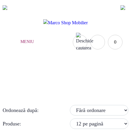
(021) 252.65.17
|
0735.876.984
MENIU
0
MOBILIER ARHIVARE
Acasă
Mobilă birou
»
Mobilier arhivare
Ordonează după:
Produse: