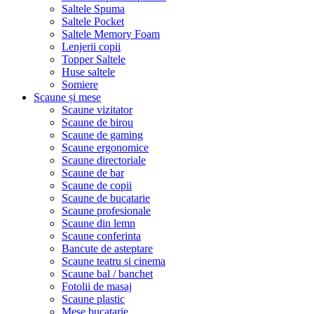
Saltele Spuma
Saltele Pocket
Saltele Memory Foam
Lenjerii copii
Topper Saltele
Huse saltele
Somiere
Scaune și mese
Scaune vizitator
Scaune de birou
Scaune de gaming
Scaune ergonomice
Scaune directoriale
Scaune de bar
Scaune de copii
Scaune de bucatarie
Scaune profesionale
Scaune din lemn
Scaune conferinta
Bancute de asteptare
Scaune teatru si cinema
Scaune bal / banchet
Fotolii de masaj
Scaune plastic
Mese bucatarie