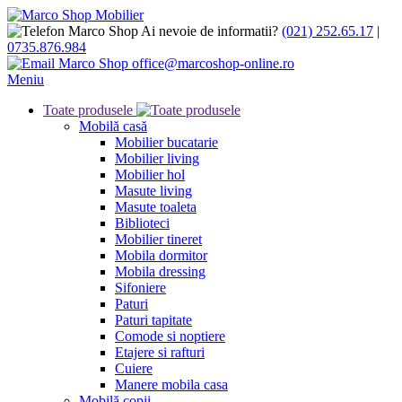
Ai nevoie de informatii?
(021) 252.65.17
|
0735.876.984
office@marcoshop-online.ro
Meniu
Toate produsele
Mobilă casă
Mobilier bucatarie
Mobilier living
Mobilier hol
Masute living
Masute toaleta
Biblioteci
Mobilier tineret
Mobila dormitor
Mobila dressing
Sifoniere
Paturi
Paturi tapitate
Comode si noptiere
Etajere si rafturi
Cuiere
Manere mobila casa
Mobilă copii