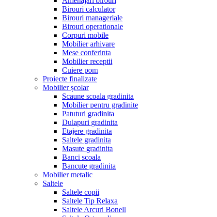
Amenajari birouri
Birouri calculator
Birouri manageriale
Birouri operationale
Corpuri mobile
Mobilier arhivare
Mese conferinta
Mobilier receptii
Cuiere pom
Proiecte finalizate
Mobilier școlar
Scaune scoala gradinita
Mobilier pentru gradinite
Patuturi gradinita
Dulapuri gradinita
Etajere gradinita
Saltele gradinita
Masute gradinita
Banci scoala
Bancute gradinita
Mobilier metalic
Saltele
Saltele copii
Saltele Tip Relaxa
Saltele Arcuri Bonell