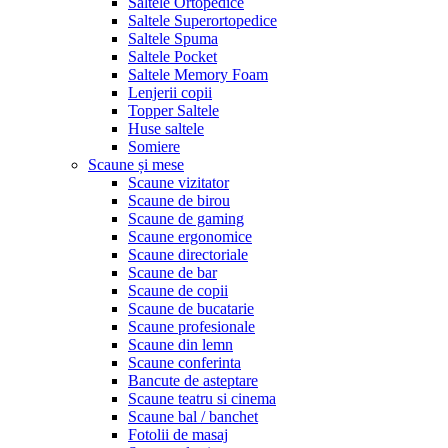
Saltele Ortopedice
Saltele Superortopedice
Saltele Spuma
Saltele Pocket
Saltele Memory Foam
Lenjerii copii
Topper Saltele
Huse saltele
Somiere
Scaune și mese
Scaune vizitator
Scaune de birou
Scaune de gaming
Scaune ergonomice
Scaune directoriale
Scaune de bar
Scaune de copii
Scaune de bucatarie
Scaune profesionale
Scaune din lemn
Scaune conferinta
Bancute de asteptare
Scaune teatru si cinema
Scaune bal / banchet
Fotolii de masaj