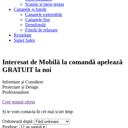
Scaune si mese terasa
Canapele și fotolii
Canapele extensibile
Canapele fixe
Demifotolii
Fotolii de relaxare
Resigilate
Super Sales
Interesat de
Mobilă la comandă
apelează
GRATUIT la noi
Informare și Consiliere
Proiectare și Design
Profesionalism
Cere gratuit oferta
Și te vom contacta în cel mai scurt timp
Ordonează după:
Produse: