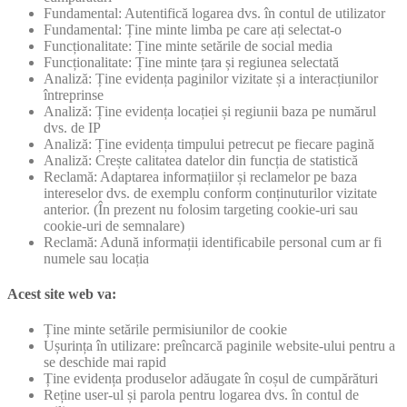
Fundamental: Autentifică logarea dvs. în contul de utilizator
Fundamental: Ține minte limba pe care ați selectat-o
Funcționalitate: Ține minte setările de social media
Funcționalitate: Ține minte țara și regiunea selectată
Analiză: Ține evidența paginilor vizitate și a interacțiunilor
întreprinse
Analiză: Ține evidența locației și regiunii baza pe numărul
dvs. de IP
Analiză: Ține evidența timpului petrecut pe fiecare pagină
Analiză: Crește calitatea datelor din funcția de statistică
Reclamă: Adaptarea informațiilor și reclamelor pe baza
intereselor dvs. de exemplu conform conținuturilor vizitate
anterior. (În prezent nu folosim targeting cookie-uri sau
cookie-uri de semnalare)
Reclamă: Adună informații identificabile personal cum ar fi
numele sau locația
Acest site web va:
Ține minte setările permisiunilor de cookie
Ușurința în utilizare: preîncarcă paginile website-ului pentru a
se deschide mai rapid
Ține evidența produselor adăugate în coșul de cumpărături
Reține user-ul și parola pentru logarea dvs. în contul de