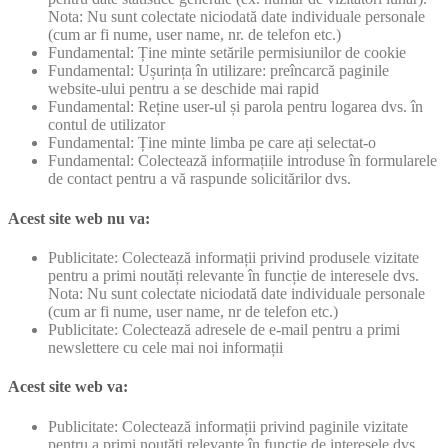
Nota: Nu sunt colectate niciodată date individuale personale
(cum ar fi nume, user name, nr. de telefon etc.)
Fundamental: Ține minte setările permisiunilor de cookie
Fundamental: Ușurința în utilizare: preîncarcă paginile
website-ului pentru a se deschide mai rapid
Fundamental: Reține user-ul și parola pentru logarea dvs. în
contul de utilizator
Fundamental: Ține minte limba pe care ați selectat-o
Fundamental: Colectează informațiile introduse în formularele
de contact pentru a vă raspunde solicitărilor dvs.
Acest site web nu va:
Publicitate: Colectează informații privind produsele vizitate
pentru a primi noutăți relevante în funcție de interesele dvs.
Nota: Nu sunt colectate niciodată date individuale personale
(cum ar fi nume, user name, nr de telefon etc.)
Publicitate: Colectează adresele de e-mail pentru a primi
newslettere cu cele mai noi informații
Acest site web va:
Publicitate: Colectează informații privind paginile vizitate
pentru a primi noutăți relevante în funcție de interesele dvs.