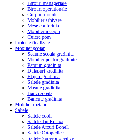
Birouri manageriale
Birouri operationale
Corpuri mobile
Mobilier arhivare
Mese conferinta
Mobilier receptii
Cuiere pom
Proiecte finalizate
Mobilier școlar
Scaune scoala gradinita
Mobilier pentru gradinite
Patuturi gradinita
Dulapuri gradinita
Etajere gradinita
Saltele gradinita
Masute gradinita
Banci scoala
Bancute gradinita
Mobilier metalic
Saltele
Saltele copii
Saltele Tip Relaxa
Saltele Arcuri Bonell
Saltele Ortopedice
Saltele Superortopedice