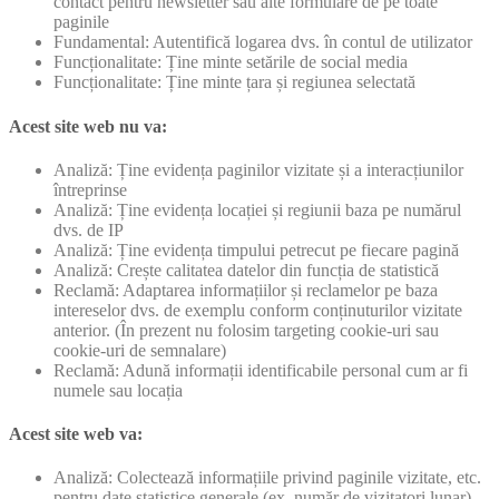
contact pentru newsletter sau alte formulare de pe toate
paginile
Fundamental: Autentifică logarea dvs. în contul de utilizator
Funcționalitate: Ține minte setările de social media
Funcționalitate: Ține minte țara și regiunea selectată
Acest site web nu va:
Analiză: Ține evidența paginilor vizitate și a interacțiunilor
întreprinse
Analiză: Ține evidența locației și regiunii baza pe numărul
dvs. de IP
Analiză: Ține evidența timpului petrecut pe fiecare pagină
Analiză: Crește calitatea datelor din funcția de statistică
Reclamă: Adaptarea informațiilor și reclamelor pe baza
intereselor dvs. de exemplu conform conținuturilor vizitate
anterior. (În prezent nu folosim targeting cookie-uri sau
cookie-uri de semnalare)
Reclamă: Adună informații identificabile personal cum ar fi
numele sau locația
Acest site web va:
Analiză: Colectează informațiile privind paginile vizitate, etc.
pentru date statistice generale (ex. număr de vizitatori lunar).