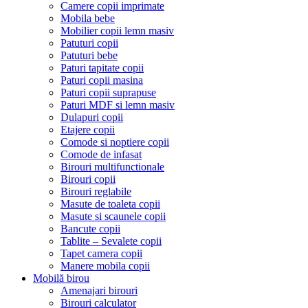
Camere copii imprimate
Mobila bebe
Mobilier copii lemn masiv
Patuturi copii
Patuturi bebe
Paturi tapitate copii
Paturi copii masina
Paturi copii suprapuse
Paturi MDF si lemn masiv
Dulapuri copii
Etajere copii
Comode si noptiere copii
Comode de infasat
Birouri multifunctionale
Birouri copii
Birouri reglabile
Masute de toaleta copii
Masute si scaunele copii
Bancute copii
Tablite – Sevalete copii
Tapet camera copii
Manere mobila copii
Mobilă birou
Amenajari birouri
Birouri calculator