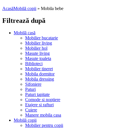
Acasă
Mobilă copii
»
Mobila bebe
Filtrează după
Mobilă casă
Mobilier bucatarie
Mobilier living
Mobilier hol
Masute living
Masute toaleta
Biblioteci
Mobilier tineret
Mobila dormitor
Mobila dressing
Sifoniere
Paturi
Paturi tapitate
Comode si noptiere
Etajere si rafturi
Cuiere
Manere mobila casa
Mobilă copii
Mobilier pentru copii