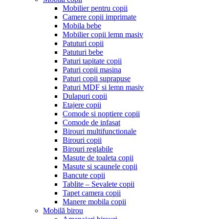
Mobilier pentru copii
Camere copii imprimate
Mobila bebe
Mobilier copii lemn masiv
Patuturi copii
Patuturi bebe
Paturi tapitate copii
Paturi copii masina
Paturi copii suprapuse
Paturi MDF si lemn masiv
Dulapuri copii
Etajere copii
Comode si noptiere copii
Comode de infasat
Birouri multifunctionale
Birouri copii
Birouri reglabile
Masute de toaleta copii
Masute si scaunele copii
Bancute copii
Tablite – Sevalete copii
Tapet camera copii
Manere mobila copii
Mobilă birou