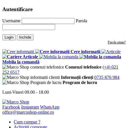
Autentificare
Username
Parola
Login
Inchide
Parola uitata?
Cere informații
Articole
Mobila la comandă
Comenzi telefonice
(+4) 021
252 6517
Informații clienți
0735 876 984
Program de lucru
Luni-Vineri 09.00 - 18.00
Facebook
Instagram
WhatsApp
office@marcoshop-online.ro
Cum cumpar ?
Achizitii corporate