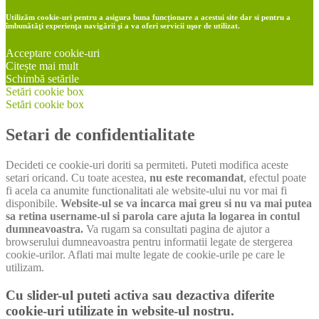
Utilizăm cookie-uri pentru a asigura buna funcționare a acestui site dar si pentru a
îmbunătăţi experienţa navigării şi a va oferi servicii uşor de utilizat.
Acceptare cookie-uri
Citește mai mult
Schimbă setările
Setări cookie box
Setări cookie box
Setari de confidentialitate
Decideti ce cookie-uri doriti sa permiteti. Puteti modifica aceste
setari oricand. Cu toate acestea,
nu este recomandat
, efectul poate
fi acela ca anumite functionalitati ale website-ului nu vor mai fi
disponibile.
Website-ul se va incarca mai greu si nu va mai putea
sa retina username-ul si parola care ajuta la logarea in contul
dumneavoastra.
Va rugam sa consultati pagina de ajutor a
browserului dumneavoastra pentru informatii legate de stergerea
cookie-urilor. Aflati mai multe legate de cookie-urile pe care le
utilizam.
Cu slider-ul puteti activa sau dezactiva diferite
cookie-uri utilizate in website-ul nostru.