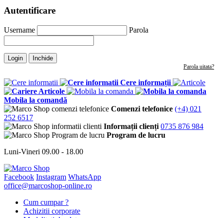
Autentificare
Username
Parola
Login
Inchide
Parola uitata?
Cere informații
Articole
Mobila la comandă
Comenzi telefonice
(+4) 021
252 6517
Informații clienți
0735 876 984
Program de lucru
Luni-Vineri 09.00 - 18.00
Facebook
Instagram
WhatsApp
office@marcoshop-online.ro
Cum cumpar ?
Achizitii corporate