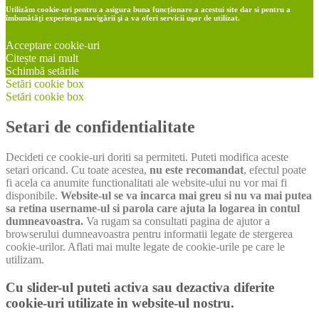
Utilizăm cookie-uri pentru a asigura buna funcționare a acestui site dar si pentru a
îmbunătăţi experienţa navigării şi a va oferi servicii uşor de utilizat.
Acceptare cookie-uri
Citește mai mult
Schimbă setările
Setări cookie box
Setări cookie box
Setari de confidentialitate
Decideti ce cookie-uri doriti sa permiteti. Puteti modifica aceste
setari oricand. Cu toate acestea,
nu este recomandat
, efectul poate
fi acela ca anumite functionalitati ale website-ului nu vor mai fi
disponibile.
Website-ul se va incarca mai greu si nu va mai putea
sa retina username-ul si parola care ajuta la logarea in contul
dumneavoastra.
Va rugam sa consultati pagina de ajutor a
browserului dumneavoastra pentru informatii legate de stergerea
cookie-urilor. Aflati mai multe legate de cookie-urile pe care le
utilizam.
Cu slider-ul puteti activa sau dezactiva diferite
cookie-uri utilizate in website-ul nostru.