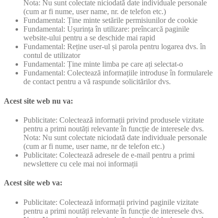
Nota: Nu sunt colectate niciodată date individuale personale
(cum ar fi nume, user name, nr. de telefon etc.)
Fundamental: Ține minte setările permisiunilor de cookie
Fundamental: Ușurința în utilizare: preîncarcă paginile
website-ului pentru a se deschide mai rapid
Fundamental: Reține user-ul și parola pentru logarea dvs. în
contul de utilizator
Fundamental: Ține minte limba pe care ați selectat-o
Fundamental: Colectează informațiile introduse în formularele
de contact pentru a vă raspunde solicitărilor dvs.
Acest site web nu va:
Publicitate: Colectează informații privind produsele vizitate
pentru a primi noutăți relevante în funcție de interesele dvs.
Nota: Nu sunt colectate niciodată date individuale personale
(cum ar fi nume, user name, nr de telefon etc.)
Publicitate: Colectează adresele de e-mail pentru a primi
newslettere cu cele mai noi informații
Acest site web va:
Publicitate: Colectează informații privind paginile vizitate
pentru a primi noutăți relevante în funcție de interesele dvs.