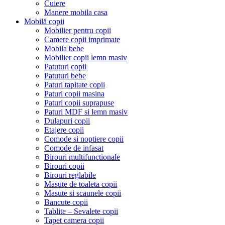
Cuiere
Manere mobila casa
Mobilă copii
Mobilier pentru copii
Camere copii imprimate
Mobila bebe
Mobilier copii lemn masiv
Patuturi copii
Patuturi bebe
Paturi tapitate copii
Paturi copii masina
Paturi copii suprapuse
Paturi MDF si lemn masiv
Dulapuri copii
Etajere copii
Comode si noptiere copii
Comode de infasat
Birouri multifunctionale
Birouri copii
Birouri reglabile
Masute de toaleta copii
Masute si scaunele copii
Bancute copii
Tablite – Sevalete copii
Tapet camera copii