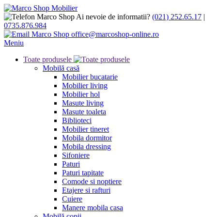
Ai nevoie de informatii?
(021) 252.65.17
|
0735.876.984
office@marcoshop-online.ro
Meniu
Toate produsele
Mobilă casă
Mobilier bucatarie
Mobilier living
Mobilier hol
Masute living
Masute toaleta
Biblioteci
Mobilier tineret
Mobila dormitor
Mobila dressing
Sifoniere
Paturi
Paturi tapitate
Comode si noptiere
Etajere si rafturi
Cuiere
Manere mobila casa
Mobilă copii