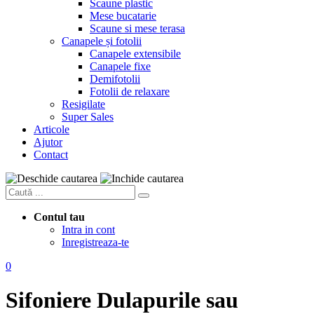
Scaune plastic
Mese bucatarie
Scaune si mese terasa
Canapele și fotolii
Canapele extensibile
Canapele fixe
Demifotolii
Fotolii de relaxare
Resigilate
Super Sales
Articole
Ajutor
Contact
Contul tau
Intra in cont
Inregistreaza-te
0
Sifoniere
Dulapurile sau