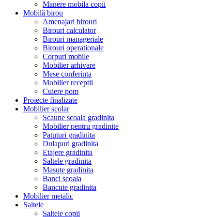
Manere mobila copii
Mobilă birou
Amenajari birouri
Birouri calculator
Birouri manageriale
Birouri operationale
Corpuri mobile
Mobilier arhivare
Mese conferinta
Mobilier receptii
Cuiere pom
Proiecte finalizate
Mobilier școlar
Scaune scoala gradinita
Mobilier pentru gradinite
Patuturi gradinita
Dulapuri gradinita
Etajere gradinita
Saltele gradinita
Masute gradinita
Banci scoala
Bancute gradinita
Mobilier metalic
Saltele
Saltele copii