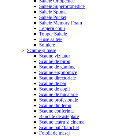
Saltele Ortopedice
Saltele Superortopedice
Saltele Spuma
Saltele Pocket
Saltele Memory Foam
Lenjerii copii
Topper Saltele
Huse saltele
Somiere
Scaune și mese
Scaune vizitator
Scaune de birou
Scaune de gaming
Scaune ergonomice
Scaune directoriale
Scaune de bar
Scaune de copii
Scaune de bucatarie
Scaune profesionale
Scaune din lemn
Scaune conferinta
Bancute de asteptare
Scaune teatru si cinema
Scaune bal / banchet
Fotolii de masaj