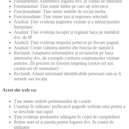
Fundamental: Autentifică logarea dvs. în contul de utilizator
Fundamental: Ține minte limba pe care ați selectat-o
Funcționalitate: Ține minte setările de social media
Funcționalitate: Ține minte țara și regiunea selectată
Analiză: Ține evidența paginilor vizitate și a interacțiunilor
întreprinse
Analiză: Ține evidența locației și regiunii baza pe numărul
dvs. de IP
Analiză: Ține evidența timpului petrecut pe fiecare pagină
Analiză: Crește calitatea datelor din funcția de statistică
Reclamă: Adaptarea informațiilor și reclamelor pe baza
intereselor dvs. de exemplu conform conținuturilor vizitate
anterior. (În prezent nu folosim targeting cookie-uri sau
cookie-uri de semnalare)
Reclamă: Adună informații identificabile personal cum ar fi
numele sau locația
Acest site web va:
Ține minte setările permisiunilor de cookie
Ușurința în utilizare: preîncarcă paginile website-ului pentru a
se deschide mai rapid
Ține evidența produselor adăugate în coșul de cumpărături
Reține user-ul și parola pentru logarea dvs. în contul de
utilizator