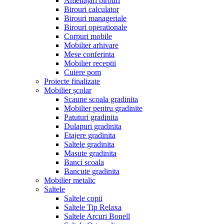
Amenajari birouri
Birouri calculator
Birouri manageriale
Birouri operationale
Corpuri mobile
Mobilier arhivare
Mese conferinta
Mobilier receptii
Cuiere pom
Proiecte finalizate
Mobilier școlar
Scaune scoala gradinita
Mobilier pentru gradinite
Patuturi gradinita
Dulapuri gradinita
Etajere gradinita
Saltele gradinita
Masute gradinita
Banci scoala
Bancute gradinita
Mobilier metalic
Saltele
Saltele copii
Saltele Tip Relaxa
Saltele Arcuri Bonell