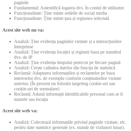
paginile
Fundamental: Autentifică logarea dvs. în contul de utilizator
Funcționalitate: Ține minte setările de social media
Funcționalitate: Ține minte țara și regiunea selectată
Acest site web nu va:
Analiză: Ține evidența paginilor vizitate și a interacțiunilor
întreprinse
Analiză: Ține evidența locației și regiunii baza pe numărul
dvs. de IP
Analiză: Ține evidența timpului petrecut pe fiecare pagină
Analiză: Crește calitatea datelor din funcția de statistică
Reclamă: Adaptarea informațiilor și reclamelor pe baza
intereselor dvs. de exemplu conform conținuturilor vizitate
anterior. (În prezent nu folosim targeting cookie-uri sau
cookie-uri de semnalare)
Reclamă: Adună informații identificabile personal cum ar fi
numele sau locația
Acest site web va:
Analiză: Colectează informațiile privind paginile vizitate, etc.
pentru date statistice generale (ex. număr de vizitatori lunar).