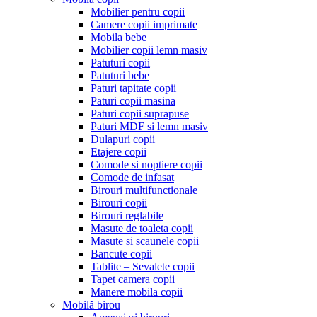
Mobilier pentru copii
Camere copii imprimate
Mobila bebe
Mobilier copii lemn masiv
Patuturi copii
Patuturi bebe
Paturi tapitate copii
Paturi copii masina
Paturi copii suprapuse
Paturi MDF si lemn masiv
Dulapuri copii
Etajere copii
Comode si noptiere copii
Comode de infasat
Birouri multifunctionale
Birouri copii
Birouri reglabile
Masute de toaleta copii
Masute si scaunele copii
Bancute copii
Tablite – Sevalete copii
Tapet camera copii
Manere mobila copii
Mobilă birou