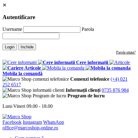
✕
Autentificare
Username
Parola
Login
Inchide
Parola uitata?
Cere informații
Articole
Mobila la comandă
Comenzi telefonice
(+4) 021
252 6517
Informații clienți
0735 876 984
Program de lucru
Luni-Vineri 09.00 - 18.00
Facebook
Instagram
WhatsApp
office@marcoshop-online.ro