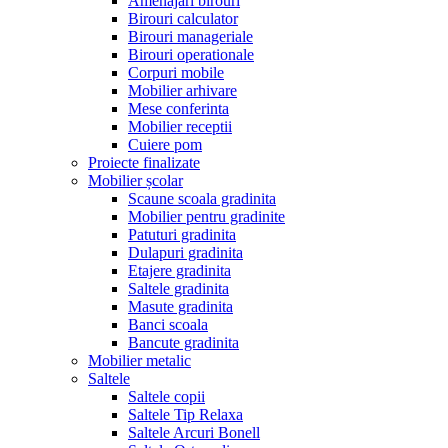
Amenajari birouri
Birouri calculator
Birouri manageriale
Birouri operationale
Corpuri mobile
Mobilier arhivare
Mese conferinta
Mobilier receptii
Cuiere pom
Proiecte finalizate
Mobilier școlar
Scaune scoala gradinita
Mobilier pentru gradinite
Patuturi gradinita
Dulapuri gradinita
Etajere gradinita
Saltele gradinita
Masute gradinita
Banci scoala
Bancute gradinita
Mobilier metalic
Saltele
Saltele copii
Saltele Tip Relaxa
Saltele Arcuri Bonell