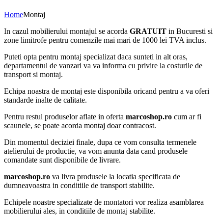
Home
Montaj
In cazul mobilierului montajul se acorda
GRATUIT
in Bucuresti si
zone limitrofe pentru comenzile mai mari de 1000 lei TVA inclus.
Puteti opta pentru montaj specializat daca sunteti in alt oras,
departamentul de vanzari va va informa cu privire la costurile de
transport si montaj.
Echipa noastra de montaj este disponibila oricand pentru a va oferi
standarde inalte de calitate.
Pentru restul produselor aflate in oferta
marcoshop.ro
cum ar fi
scaunele, se poate acorda montaj doar contracost.
Din momentul deciziei finale, dupa ce vom consulta termenele
atelierului de productie, va vom anunta data cand produsele
comandate sunt disponibile de livrare.
marcoshop.ro
va livra produsele la locatia specificata de
dumneavoastra in conditiile de transport stabilite.
Echipele noastre specializate de montatori vor realiza asamblarea
mobilierului ales, in conditiile de montaj stabilite.