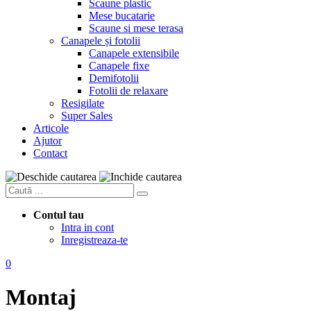
Scaune plastic
Mese bucatarie
Scaune si mese terasa
Canapele și fotolii
Canapele extensibile
Canapele fixe
Demifotolii
Fotolii de relaxare
Resigilate
Super Sales
Articole
Ajutor
Contact
Contul tau
Intra in cont
Inregistreaza-te
0
Montaj