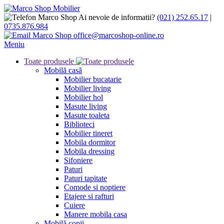
Ai nevoie de informatii?
(021) 252.65.17
|
0735.876.984
office@marcoshop-online.ro
Meniu
Toate produsele
Mobilă casă
Mobilier bucatarie
Mobilier living
Mobilier hol
Masute living
Masute toaleta
Biblioteci
Mobilier tineret
Mobila dormitor
Mobila dressing
Sifoniere
Paturi
Paturi tapitate
Comode si noptiere
Etajere si rafturi
Cuiere
Manere mobila casa
Mobilă copii