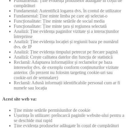
Fundamental: Ține evidența produselor adăugate în coșul de
cumpărături
Fundamental: Autentifică logarea dvs. în contul de utilizator
Fundamental: Ține minte limba pe care ați selectat-o
Funcționalitate: Ține minte setările de social media
Funcționalitate: Ține minte țara și regiunea selectată
Analiză: Ține evidența paginilor vizitate și a interacțiunilor
întreprinse
Analiză: Ține evidența locației și regiunii baza pe numărul
dvs. de IP
Analiză: Ține evidența timpului petrecut pe fiecare pagină
Analiză: Crește calitatea datelor din funcția de statistică
Reclamă: Adaptarea informațiilor și reclamelor pe baza
intereselor dvs. de exemplu conform conținuturilor vizitate
anterior. (În prezent nu folosim targeting cookie-uri sau
cookie-uri de semnalare)
Reclamă: Adună informații identificabile personal cum ar fi
numele sau locația
Acest site web va:
Ține minte setările permisiunilor de cookie
Ușurința în utilizare: preîncarcă paginile website-ului pentru a
se deschide mai rapid
Ține evidența produselor adăugate în coșul de cumpărături