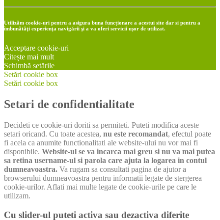
Utilizăm cookie-uri pentru a asigura buna funcționare a acestui site dar si pentru a
îmbunătăţi experienţa navigării şi a va oferi servicii uşor de utilizat.
Acceptare cookie-uri
Citește mai mult
Schimbă setările
Setări cookie box
Setări cookie box
Setari de confidentialitate
Decideti ce cookie-uri doriti sa permiteti. Puteti modifica aceste
setari oricand. Cu toate acestea,
nu este recomandat
, efectul poate
fi acela ca anumite functionalitati ale website-ului nu vor mai fi
disponibile.
Website-ul se va incarca mai greu si nu va mai putea
sa retina username-ul si parola care ajuta la logarea in contul
dumneavoastra.
Va rugam sa consultati pagina de ajutor a
browserului dumneavoastra pentru informatii legate de stergerea
cookie-urilor. Aflati mai multe legate de cookie-urile pe care le
utilizam.
Cu slider-ul puteti activa sau dezactiva diferite