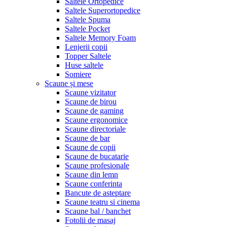
Saltele Ortopedice
Saltele Superortopedice
Saltele Spuma
Saltele Pocket
Saltele Memory Foam
Lenjerii copii
Topper Saltele
Huse saltele
Somiere
Scaune și mese
Scaune vizitator
Scaune de birou
Scaune de gaming
Scaune ergonomice
Scaune directoriale
Scaune de bar
Scaune de copii
Scaune de bucatarie
Scaune profesionale
Scaune din lemn
Scaune conferinta
Bancute de asteptare
Scaune teatru si cinema
Scaune bal / banchet
Fotolii de masaj