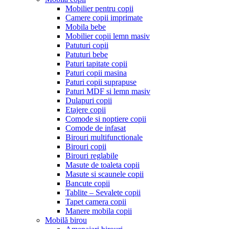
Mobilier pentru copii
Camere copii imprimate
Mobila bebe
Mobilier copii lemn masiv
Patuturi copii
Patuturi bebe
Paturi tapitate copii
Paturi copii masina
Paturi copii suprapuse
Paturi MDF si lemn masiv
Dulapuri copii
Etajere copii
Comode si noptiere copii
Comode de infasat
Birouri multifunctionale
Birouri copii
Birouri reglabile
Masute de toaleta copii
Masute si scaunele copii
Bancute copii
Tablite – Sevalete copii
Tapet camera copii
Manere mobila copii
Mobilă birou