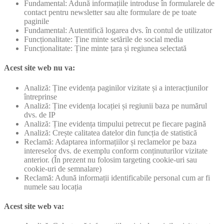
Fundamental: Adună informațiile introduse în formularele de
contact pentru newsletter sau alte formulare de pe toate
paginile
Fundamental: Autentifică logarea dvs. în contul de utilizator
Funcționalitate: Ține minte setările de social media
Funcționalitate: Ține minte țara și regiunea selectată
Acest site web nu va:
Analiză: Ține evidența paginilor vizitate și a interacțiunilor
întreprinse
Analiză: Ține evidența locației și regiunii baza pe numărul
dvs. de IP
Analiză: Ține evidența timpului petrecut pe fiecare pagină
Analiză: Crește calitatea datelor din funcția de statistică
Reclamă: Adaptarea informațiilor și reclamelor pe baza
intereselor dvs. de exemplu conform conținuturilor vizitate
anterior. (În prezent nu folosim targeting cookie-uri sau
cookie-uri de semnalare)
Reclamă: Adună informații identificabile personal cum ar fi
numele sau locația
Acest site web va: