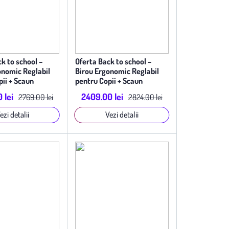
k to school –
Oferta Back to school –
onomic Reglabil
Birou Ergonomic Reglabil
ii + Scaun
pentru Copii + Scaun
 MeshErgo Gri
Ergonomic ErgoSmart Roz
 lei
2409.00 lei
2769.00 lei
2824.00 lei
ezi detalii
Vezi detalii