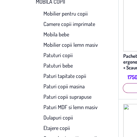
MOBILĂ COPII
Mobilier pentru copii
Camere copii imprimate
Mobila bebe
Mobilier copii lemn masiv
Patuturi copii
Pachet
ergono
Patuturi bebe
+ Scau
ergono
Paturi tapitate copii
1750
Paturi copii masina
Paturi copii suprapuse
Paturi MDF si lemn masiv
Dulapuri copii
Etajere copii