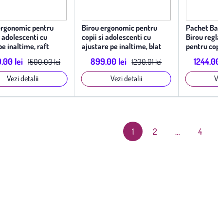
ergonomic pentru
Birou ergonomic pentru
Pachet Ba
i adolescenti cu
copii si adolescenti cu
Birou reg
pe inaltime, raft
ajustare pe inaltime, blat
pentru cop
zator si panou
inclinabil si etajera
studiu er
.00 lei
899.00 lei
1244.00
1500.00 lei
1200.01 lei
bil
multifunctionala, Verde
pastel
Vezi detalii
Vezi detalii
V
1
2
…
4