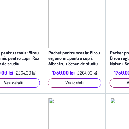
 pentru scoala: Birou
Pachet pentru scoala: Birou
Pachet pr
mic pentru copii, Roz
ergonomic pentru copii,
Birou reg
n de studiu
Albastru + Scaun de studiu
Natur + S
mic, Roz
ergonomic, Albastru
Roz
.00 lei
1750.00 lei
1750.00
2264.00 lei
2264.00 lei
Vezi detalii
Vezi detalii
V