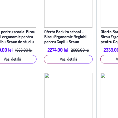
 pentru scoala: Birou
Oferta Back to school –
Oferta Bac
il ergonomic pentru
Birou Ergonomic Reglabil
Birou Erg
Alb + Scaun de studiu
pentru Copii + Scaun
pentru Cop
mic, Roz
Ergonomic Elite Junior Bleu
Ergonomic
.00 lei
2274.00 lei
2339.00
1688.00 lei
2669.00 lei
Vezi detalii
Vezi detalii
V