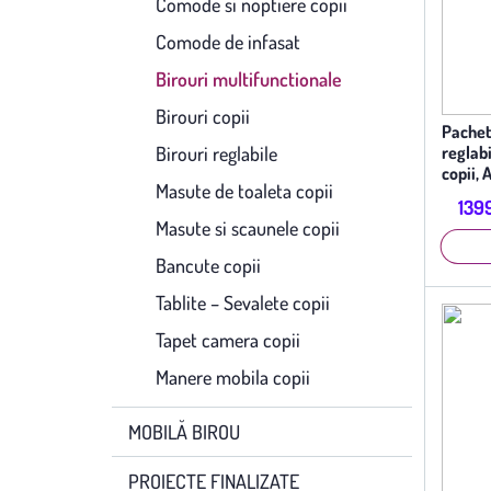
Comode si noptiere copii
Comode de infasat
Birouri multifunctionale
Birouri copii
Pachet
Birouri reglabile
reglab
copii, 
Masute de toaleta copii
ergono
1399
Masute si scaunele copii
Bancute copii
Tablite – Sevalete copii
Tapet camera copii
Manere mobila copii
MOBILĂ BIROU
PROIECTE FINALIZATE