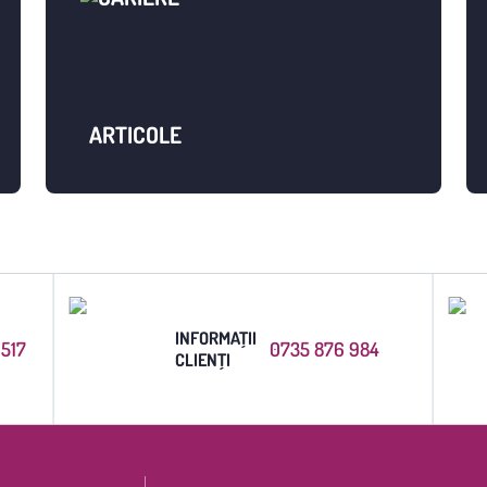
ARTICOLE
INFORMAȚII
6517
0735 876 984
CLIENȚI