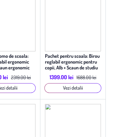
omo de scoala:
Pachet pentru scoala: Birou
labil ergonomic
reglabil ergonomic pentru
caun ergonomic
copii, Alb + Scaun de studiu
ergonomic, Bleu
 lei
1399.00 lei
2319.00 lei
1688.00 lei
ezi detalii
Vezi detalii