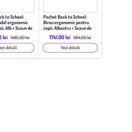
ck to School:
Pachet Back to School:
labil ergonomic
Birou ergonomic pentru
ii, Alb + Scaun de
copii, Albastru + Scaun de
gonomic, Albastru
studiu ergonomic, Albastru
 lei
1741.00 lei
1485.00 lei
1914.00 lei
ezi detalii
Vezi detalii