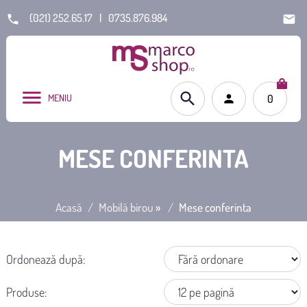
(021) 252.65.17
|
0735.876.984
MENIU
0
MESE CONFERINTA
Acasă
Mobilă birou
»
Mese conferinta
Ordonează după:
Produse: