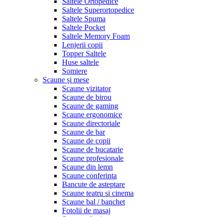
Saltele Ortopedice
Saltele Superortopedice
Saltele Spuma
Saltele Pocket
Saltele Memory Foam
Lenjerii copii
Topper Saltele
Huse saltele
Somiere
Scaune și mese
Scaune vizitator
Scaune de birou
Scaune de gaming
Scaune ergonomice
Scaune directoriale
Scaune de bar
Scaune de copii
Scaune de bucatarie
Scaune profesionale
Scaune din lemn
Scaune conferinta
Bancute de asteptare
Scaune teatru si cinema
Scaune bal / banchet
Fotolii de masaj