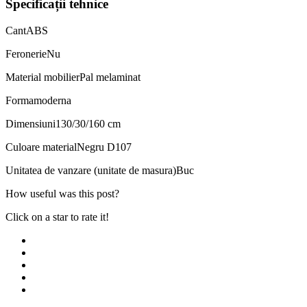
Specificații tehnice
Cant
ABS
Feronerie
Nu
Material mobilier
Pal melaminat
Forma
moderna
Dimensiuni
130/30/160 cm
Culoare material
Negru D107
Unitatea de vanzare (unitate de masura)
Buc
How useful was this post?
Click on a star to rate it!