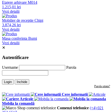
Etajere arhivare M014
1.215,01 lei
Vezi detalii
Mobilier de receptie Chipi
3.874,26 lei
Vezi detalii
Masa conferinta Bumi
Vezi detalii
✕
Autentificare
Username
Parola
Login
Inchide
Parola uitata?
Cere informații
Articole
Mobila la comandă
Comenzi telefonice
(+4) 021