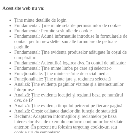
Acest site web nu va:
Ține minte detaliile de login
Fundamental: Ține minte setările permisiunilor de cookie
Fundamental: Permite sesiunile de cookie
Fundamental: Adună informațiile introduse în formularele de
contact pentru newsletter sau alte formulare de pe toate
paginile
Fundamental: Ține evidența produselor adăugate în coșul de
cumpărături
Fundamental: Autentifică logarea dvs. în contul de utilizator
Fundamental: Ține minte limba pe care ați selectat-o
Funcționalitate: Ține minte setările de social media
Funcționalitate: Ține minte țara și regiunea selectată
Analiză: Ține evidența paginilor vizitate și a interacțiunilor
întreprinse
Analiză: Ține evidența locației și regiunii baza pe numărul
dvs. de IP
Analiză: Ține evidența timpului petrecut pe fiecare pagină
Analiză: Crește calitatea datelor din funcția de statistică
Reclamă: Adaptarea informațiilor și reclamelor pe baza
intereselor dvs. de exemplu conform conținuturilor vizitate
anterior. (În prezent nu folosim targeting cookie-uri sau
cookie-uri de semnalare)