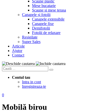
Scaune plastic
Mese bucatarie
Scaune si mese terasa
Canapele și fotolii
Canapele extensibile
Canapele fixe
Demifotolii
Fotolii de relaxare
Resigilate
Super Sales
Articole
Ajutor
Contact
Contul tau
Intra in cont
Inregistreaza-te
0
Mobilă birou