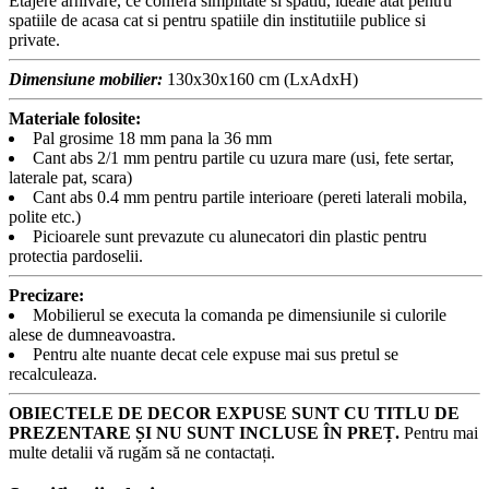
Etajere arhivare, ce confera simplitate si spatiu, ideale atat pentru
spatiile de acasa cat si pentru spatiile din institutiile publice si
private.
Dimensiune mobilier:
130x30x160 cm (LxAdxH)
Materiale folosite:
Pal grosime 18 mm pana la 36 mm
Cant abs 2/1 mm pentru partile cu uzura mare (usi, fete sertar,
laterale pat, scara)
Cant abs 0.4 mm pentru partile interioare (pereti laterali mobila,
polite etc.)
Picioarele sunt prevazute cu alunecatori din plastic pentru
protectia pardoselii.
Precizare:
Mobilierul se executa la comanda pe dimensiunile si culorile
alese de dumneavoastra.
Pentru alte nuante decat cele expuse mai sus pretul se
recalculeaza.
OBIECTELE DE DECOR EXPUSE SUNT CU TITLU DE
PREZENTARE ȘI NU SUNT INCLUSE ÎN PREȚ.
Pentru mai
multe detalii vă rugăm să ne contactați.