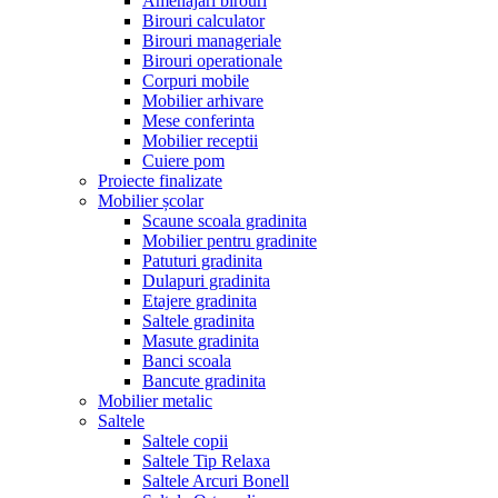
Amenajari birouri
Birouri calculator
Birouri manageriale
Birouri operationale
Corpuri mobile
Mobilier arhivare
Mese conferinta
Mobilier receptii
Cuiere pom
Proiecte finalizate
Mobilier școlar
Scaune scoala gradinita
Mobilier pentru gradinite
Patuturi gradinita
Dulapuri gradinita
Etajere gradinita
Saltele gradinita
Masute gradinita
Banci scoala
Bancute gradinita
Mobilier metalic
Saltele
Saltele copii
Saltele Tip Relaxa
Saltele Arcuri Bonell