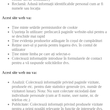
Reclamă: Adună informații identificabile personal cum ar fi
numele sau locația
Acest site web va:
Ține minte setările permisiunilor de cookie
Ușurința în utilizare: preîncarcă paginile website-ului pentru a
se deschide mai rapid
Ține evidența produselor adăugate în coșul de cumpărături
Reține user-ul și parola pentru logarea dvs. în contul de
utilizator
Ține minte limba pe care ați selectat-o
Colectează informațiile introduse în formularele de contact
pentru a vă raspunde solicitărilor dvs.
Acest site web nu va:
Analiză: Colectează informațiile privind paginile vizitate,
produsele etc. pentru date statistice generale (ex. număr de
vizitatori lunar). Nota: Nu sunt colectate niciodată date
individuale personale (cum ar fi nume, user name, nr. de
telefon etc.)
Publicitate: Colectează informații privind produsele vizitate
pentru a primi noutăți relevante în funcție de interesele dvs.