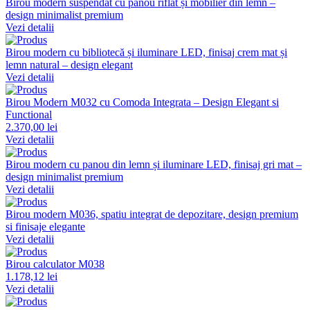
Birou modern suspendat cu panou riflat și mobilier din lemn –
design minimalist premium
Vezi detalii
Birou modern cu bibliotecă și iluminare LED, finisaj crem mat și
lemn natural – design elegant
Vezi detalii
Birou Modern M032 cu Comoda Integrata – Design Elegant si
Functional
2.370,00 lei
Vezi detalii
Birou modern cu panou din lemn și iluminare LED, finisaj gri mat –
design minimalist premium
Vezi detalii
Birou modern M036, spatiu integrat de depozitare, design premium
si finisaje elegante
Vezi detalii
Birou calculator M038
1.178,12 lei
Vezi detalii