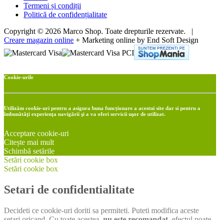
Termeni și condiții
Politică de confidențialitate
Copyright © 2026 Marco Shop. Toate drepturile rezervate. |
Creare magazin online
+ Marketing online by End Soft Design
Cookie-urile
Utilizăm cookie-uri pentru a asigura buna funcționare a acestui site dar si pentru a
îmbunătăţi experienţa navigării şi a va oferi servicii uşor de utilizat.
Acceptare cookie-uri
Citește mai mult
Schimbă setările
Setări cookie box
Setări cookie box
Setari de confidentialitate
Decideti ce cookie-uri doriti sa permiteti. Puteti modifica aceste
setari oricand. Cu toate acestea,
nu este recomandat
, efectul poate