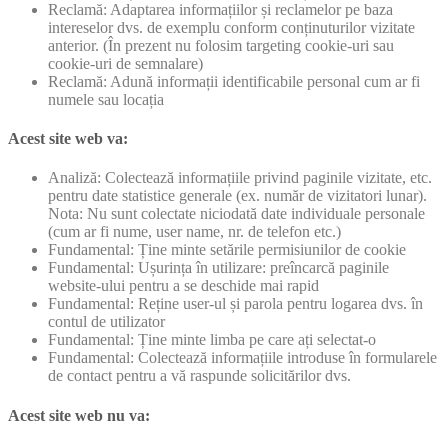
Reclamă: Adaptarea informațiilor și reclamelor pe baza
intereselor dvs. de exemplu conform conținuturilor vizitate
anterior. (În prezent nu folosim targeting cookie-uri sau
cookie-uri de semnalare)
Reclamă: Adună informații identificabile personal cum ar fi
numele sau locația
Acest site web va:
Analiză: Colectează informațiile privind paginile vizitate, etc.
pentru date statistice generale (ex. număr de vizitatori lunar).
Nota: Nu sunt colectate niciodată date individuale personale
(cum ar fi nume, user name, nr. de telefon etc.)
Fundamental: Ține minte setările permisiunilor de cookie
Fundamental: Ușurința în utilizare: preîncarcă paginile
website-ului pentru a se deschide mai rapid
Fundamental: Reține user-ul și parola pentru logarea dvs. în
contul de utilizator
Fundamental: Ține minte limba pe care ați selectat-o
Fundamental: Colectează informațiile introduse în formularele
de contact pentru a vă raspunde solicitărilor dvs.
Acest site web nu va: