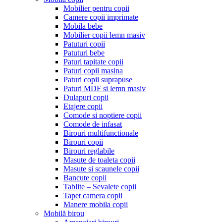
Mobilier pentru copii
Camere copii imprimate
Mobila bebe
Mobilier copii lemn masiv
Patuturi copii
Patuturi bebe
Paturi tapitate copii
Paturi copii masina
Paturi copii suprapuse
Paturi MDF si lemn masiv
Dulapuri copii
Etajere copii
Comode si noptiere copii
Comode de infasat
Birouri multifunctionale
Birouri copii
Birouri reglabile
Masute de toaleta copii
Masute si scaunele copii
Bancute copii
Tablite – Sevalete copii
Tapet camera copii
Manere mobila copii
Mobilă birou