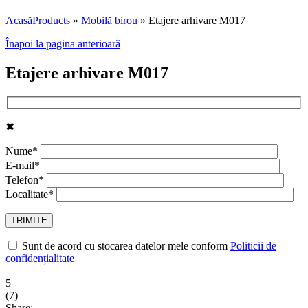
Acasă
Products
»
Mobilă birou
»
Etajere arhivare M017
Înapoi la pagina anterioară
Etajere arhivare M017
✖
Nume*
E-mail*
Telefon*
Localitate*
Sunt de acord cu stocarea datelor mele conform
Politicii de
confidențialitate
5
(
7
)
Share: