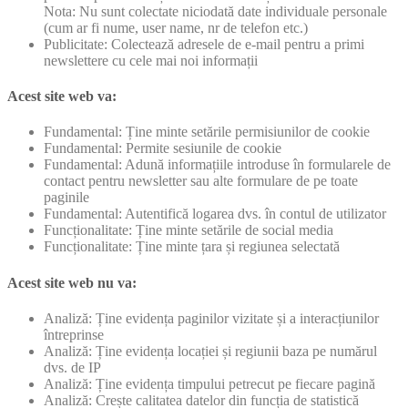
Nota: Nu sunt colectate niciodată date individuale personale
(cum ar fi nume, user name, nr de telefon etc.)
Publicitate: Colectează adresele de e-mail pentru a primi
newslettere cu cele mai noi informații
Acest site web va:
Fundamental: Ține minte setările permisiunilor de cookie
Fundamental: Permite sesiunile de cookie
Fundamental: Adună informațiile introduse în formularele de
contact pentru newsletter sau alte formulare de pe toate
paginile
Fundamental: Autentifică logarea dvs. în contul de utilizator
Funcționalitate: Ține minte setările de social media
Funcționalitate: Ține minte țara și regiunea selectată
Acest site web nu va:
Analiză: Ține evidența paginilor vizitate și a interacțiunilor
întreprinse
Analiză: Ține evidența locației și regiunii baza pe numărul
dvs. de IP
Analiză: Ține evidența timpului petrecut pe fiecare pagină
Analiză: Crește calitatea datelor din funcția de statistică