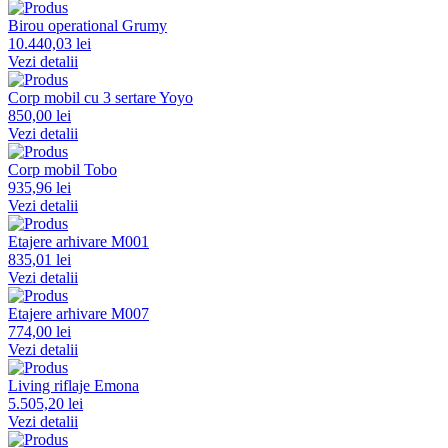
Birou operational Grumy
10.440,03 lei
Vezi detalii
Corp mobil cu 3 sertare Yoyo
850,00 lei
Vezi detalii
Corp mobil Tobo
935,96 lei
Vezi detalii
Etajere arhivare M001
835,01 lei
Vezi detalii
Etajere arhivare M007
774,00 lei
Vezi detalii
Living riflaje Emona
5.505,20 lei
Vezi detalii