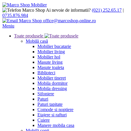
Ai nevoie de informatii?
(021) 252.65.17
|
0735.876.984
office@marcoshop-online.ro
Meniu
Toate produsele
Mobilă casă
Mobilier bucatarie
Mobilier living
Mobilier hol
Masute living
Masute toaleta
Biblioteci
Mobilier tineret
Mobila dormitor
Mobila dressing
Sifoniere
Paturi
Paturi tapitate
Comode si noptiere
Etajere si rafturi
Cuiere
Manere mobila casa
Mobilă copii