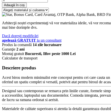
Adaugă în coș
Arhitecţii noștri experimentaţi vă vor materializa ideile, vă vor recoma
mai bine dorinţele dvs.
Dacă dorești modificări
apelează GRATUIT
la un consultant
Produs la comandă
14 zile lucratoare
Garanţie
2 ani
Montaj gratuit
Bucuresti, Ilfov peste 1000 Lei
Calculator de transport
Descriere produs
Acest birou modern minimalist este conceput pentru cei care cauta un ec
oferind un spatiu complet si versatil, potrivit atat pentru biroul de acas
Designul sau contemporan se remarca prin liniile curate, formele simple 
a accesoriilor, laptopului sau documentelor. Comoda integrata, prevazuta
de lucru sa ramana ordonat si aerisit.
Materialele de calitate superioara si atentia la detalii garanteaza durabi