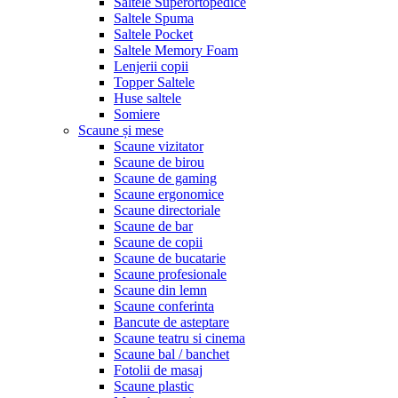
Saltele Superortopedice
Saltele Spuma
Saltele Pocket
Saltele Memory Foam
Lenjerii copii
Topper Saltele
Huse saltele
Somiere
Scaune și mese
Scaune vizitator
Scaune de birou
Scaune de gaming
Scaune ergonomice
Scaune directoriale
Scaune de bar
Scaune de copii
Scaune de bucatarie
Scaune profesionale
Scaune din lemn
Scaune conferinta
Bancute de asteptare
Scaune teatru si cinema
Scaune bal / banchet
Fotolii de masaj
Scaune plastic