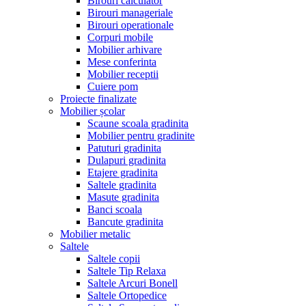
Birouri calculator
Birouri manageriale
Birouri operationale
Corpuri mobile
Mobilier arhivare
Mese conferinta
Mobilier receptii
Cuiere pom
Proiecte finalizate
Mobilier școlar
Scaune scoala gradinita
Mobilier pentru gradinite
Patuturi gradinita
Dulapuri gradinita
Etajere gradinita
Saltele gradinita
Masute gradinita
Banci scoala
Bancute gradinita
Mobilier metalic
Saltele
Saltele copii
Saltele Tip Relaxa
Saltele Arcuri Bonell
Saltele Ortopedice