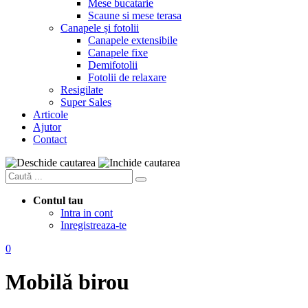
Mese bucatarie
Scaune si mese terasa
Canapele și fotolii
Canapele extensibile
Canapele fixe
Demifotolii
Fotolii de relaxare
Resigilate
Super Sales
Articole
Ajutor
Contact
Contul tau
Intra in cont
Inregistreaza-te
0
Mobilă birou