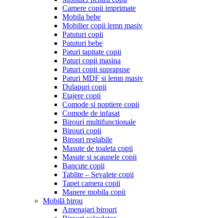
Camere copii imprimate
Mobila bebe
Mobilier copii lemn masiv
Patuturi copii
Patuturi bebe
Paturi tapitate copii
Paturi copii masina
Paturi copii suprapuse
Paturi MDF si lemn masiv
Dulapuri copii
Etajere copii
Comode si noptiere copii
Comode de infasat
Birouri multifunctionale
Birouri copii
Birouri reglabile
Masute de toaleta copii
Masute si scaunele copii
Bancute copii
Tablite – Sevalete copii
Tapet camera copii
Manere mobila copii
Mobilă birou
Amenajari birouri