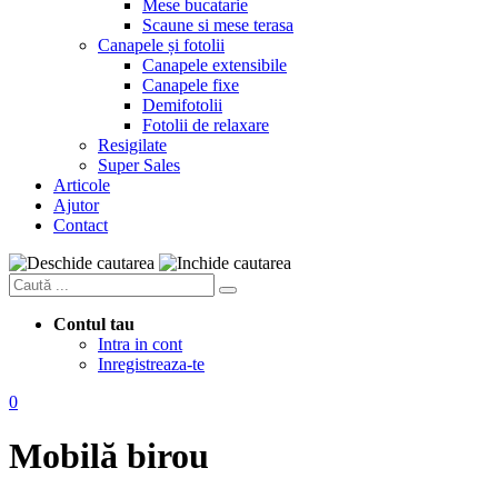
Mese bucatarie
Scaune si mese terasa
Canapele și fotolii
Canapele extensibile
Canapele fixe
Demifotolii
Fotolii de relaxare
Resigilate
Super Sales
Articole
Ajutor
Contact
Contul tau
Intra in cont
Inregistreaza-te
0
Mobilă birou