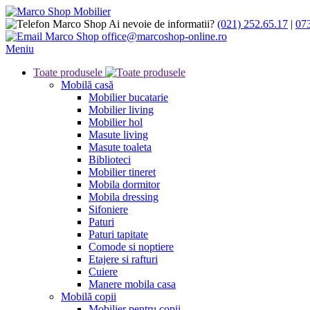
Ai nevoie de informatii?
(021) 252.65.17
|
07
office@marcoshop-online.ro
Meniu
Toate produsele
Mobilă casă
Mobilier bucatarie
Mobilier living
Mobilier hol
Masute living
Masute toaleta
Biblioteci
Mobilier tineret
Mobila dormitor
Mobila dressing
Sifoniere
Paturi
Paturi tapitate
Comode si noptiere
Etajere si rafturi
Cuiere
Manere mobila casa
Mobilă copii
Mobilier pentru copii