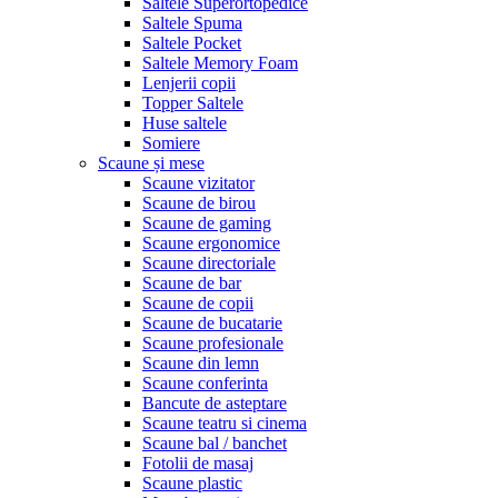
Saltele Superortopedice
Saltele Spuma
Saltele Pocket
Saltele Memory Foam
Lenjerii copii
Topper Saltele
Huse saltele
Somiere
Scaune și mese
Scaune vizitator
Scaune de birou
Scaune de gaming
Scaune ergonomice
Scaune directoriale
Scaune de bar
Scaune de copii
Scaune de bucatarie
Scaune profesionale
Scaune din lemn
Scaune conferinta
Bancute de asteptare
Scaune teatru si cinema
Scaune bal / banchet
Fotolii de masaj
Scaune plastic