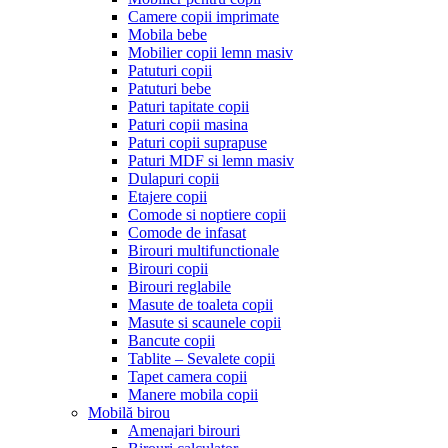
Camere copii imprimate
Mobila bebe
Mobilier copii lemn masiv
Patuturi copii
Patuturi bebe
Paturi tapitate copii
Paturi copii masina
Paturi copii suprapuse
Paturi MDF si lemn masiv
Dulapuri copii
Etajere copii
Comode si noptiere copii
Comode de infasat
Birouri multifunctionale
Birouri copii
Birouri reglabile
Masute de toaleta copii
Masute si scaunele copii
Bancute copii
Tablite – Sevalete copii
Tapet camera copii
Manere mobila copii
Mobilă birou
Amenajari birouri