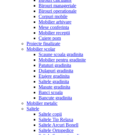
Birouri calculator
Birouri manageriale
Birouri operationale
Corpuri mobile
Mobilier arhivare
Mese conferinta
Mobilier receptii
Cuiere pom
Proiecte finalizate
Mobilier școlar
Scaune scoala gradinita
Mobilier pentru gradinite
Patuturi gradinita
Dulapuri gradinita
Etajere gradinita
Saltele gradinita
Masute gradinita
Banci scoala
Bancute gradinita
Mobilier metalic
Saltele
Saltele copii
Saltele Tip Relaxa
Saltele Arcuri Bonell
Saltele Ortopedice