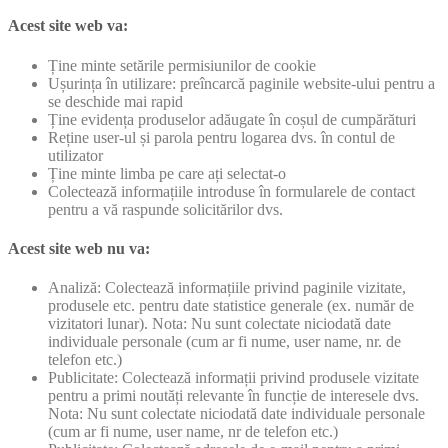
Acest site web va:
Ține minte setările permisiunilor de cookie
Ușurința în utilizare: preîncarcă paginile website-ului pentru a
se deschide mai rapid
Ține evidența produselor adăugate în coșul de cumpărături
Reține user-ul și parola pentru logarea dvs. în contul de
utilizator
Ține minte limba pe care ați selectat-o
Colectează informațiile introduse în formularele de contact
pentru a vă raspunde solicitărilor dvs.
Acest site web nu va:
Analiză: Colectează informațiile privind paginile vizitate,
produsele etc. pentru date statistice generale (ex. număr de
vizitatori lunar). Nota: Nu sunt colectate niciodată date
individuale personale (cum ar fi nume, user name, nr. de
telefon etc.)
Publicitate: Colectează informații privind produsele vizitate
pentru a primi noutăți relevante în funcție de interesele dvs.
Nota: Nu sunt colectate niciodată date individuale personale
(cum ar fi nume, user name, nr de telefon etc.)