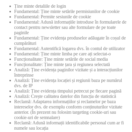
Ține minte detaliile de login
Fundamental: Ține minte setările permisiunilor de cookie
Fundamental: Permite sesiunile de cookie
Fundamental: Adună informațiile introduse în formularele de
contact pentru newsletter sau alte formulare de pe toate
paginile
Fundamental: Ține evidența produselor adăugate în coșul de
cumpărături
Fundamental: Autentifică logarea dvs. în contul de utilizator
Fundamental: Ține minte limba pe care ați selectat-o
Funcționalitate: Ține minte setările de social media
Funcționalitate: Ține minte țara și regiunea selectată
Analiză: Ține evidența paginilor vizitate și a interacțiunilor
întreprinse
Analiză: Ține evidența locației și regiunii baza pe numărul
dvs. de IP
Analiză: Ține evidența timpului petrecut pe fiecare pagină
Analiză: Crește calitatea datelor din funcția de statistică
Reclamă: Adaptarea informațiilor și reclamelor pe baza
intereselor dvs. de exemplu conform conținuturilor vizitate
anterior. (În prezent nu folosim targeting cookie-uri sau
cookie-uri de semnalare)
Reclamă: Adună informații identificabile personal cum ar fi
numele sau locația