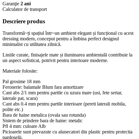
Garanţie
2 ani
Calculator de transport
Descriere produs
Transformă~ți spațiul într~un ambient elegant și funcțional cu acest
dressing modern, conceput pentru a îmbina perfect designul
minimalist cu utilitatea zilnică.
Liniile curate, finisajele mate și iluminarea ambientală contribuie la
un aspect sofisticat, potrivit pentru interioare moderne.
Materiale folosite:
Pal grosime 18 mm
Feronerie: balamale Blum fara amortizare
Cant abs 2/1 mm pentru partile cu uzura mare (usi, fete sertar,
laterale pat, scara)
Cant abs 0.4 mm pentru partile interioare (pereti laterali mobila,
polite etc.)
Bara de haine metalica (ovala sau rotunda)
Sistem de prindere bara de haine: metalic
Pfl 4 mm: culoare Alb
Picioarele sunt prevazute cu alunecatori din plastic pentru protectia
pardoselii.