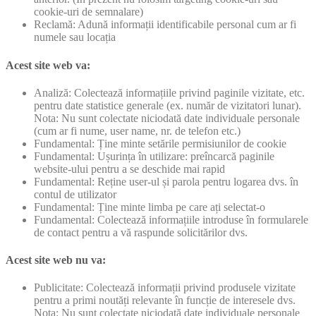
cookie-uri de semnalare)
Reclamă: Adună informații identificabile personal cum ar fi
numele sau locația
Acest site web va:
Analiză: Colectează informațiile privind paginile vizitate, etc.
pentru date statistice generale (ex. număr de vizitatori lunar).
Nota: Nu sunt colectate niciodată date individuale personale
(cum ar fi nume, user name, nr. de telefon etc.)
Fundamental: Ține minte setările permisiunilor de cookie
Fundamental: Ușurința în utilizare: preîncarcă paginile
website-ului pentru a se deschide mai rapid
Fundamental: Reține user-ul și parola pentru logarea dvs. în
contul de utilizator
Fundamental: Ține minte limba pe care ați selectat-o
Fundamental: Colectează informațiile introduse în formularele
de contact pentru a vă raspunde solicitărilor dvs.
Acest site web nu va:
Publicitate: Colectează informații privind produsele vizitate
pentru a primi noutăți relevante în funcție de interesele dvs.
Nota: Nu sunt colectate niciodată date individuale personale