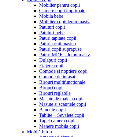
Mobilier pentru copii
Camere copii imprimate
Mobila bebe
Mobilier copii lemn masiv
Patuturi copii
Patuturi bebe
Paturi tapitate copii
Paturi copii masina
Paturi copii suprapuse
Paturi MDF si lemn masiv
Dulapuri copii
Etajere copii
Comode si noptiere copii
Comode de infasat
Birouri multifunctionale
Birouri copii
Birouri reglabile
Masute de toaleta copii
Masute si scaunele copii
Bancute copii
Tablite – Sevalete copii
Tapet camera copii
Manere mobila copii
Mobilă birou