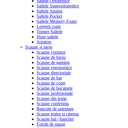
Saltele Ortopedice
Saltele Superortopedice
Saltele Spuma
Saltele Pocket
Saltele Memory Foam
Lenjerii copii
Topper Saltele
Huse saltele
Somiere
Scaune și mese
Scaune vizitator
Scaune de birou
Scaune de gaming
Scaune ergonomice
Scaune directoriale
Scaune de bar
Scaune de copii
Scaune de bucatarie
Scaune profesionale
Scaune din lemn
Scaune conferinta
Bancute de asteptare
Scaune teatru si cinema
Scaune bal / banchet
Fotolii de masaj