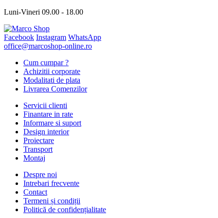
Luni-Vineri 09.00 - 18.00
Facebook
Instagram
WhatsApp
office@marcoshop-online.ro
Cum cumpar ?
Achizitii corporate
Modalitati de plata
Livrarea Comenzilor
Servicii clienti
Finantare in rate
Informare si suport
Design interior
Proiectare
Transport
Montaj
Despre noi
Intrebari frecvente
Contact
Termeni și condiții
Politică de confidențialitate