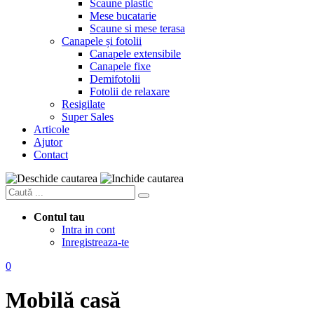
Scaune plastic
Mese bucatarie
Scaune si mese terasa
Canapele și fotolii
Canapele extensibile
Canapele fixe
Demifotolii
Fotolii de relaxare
Resigilate
Super Sales
Articole
Ajutor
Contact
Contul tau
Intra in cont
Inregistreaza-te
0
Mobilă casă