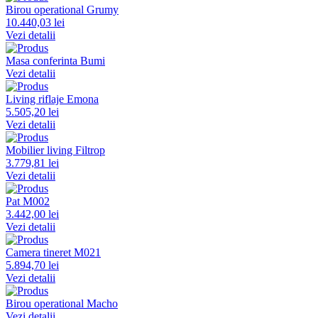
Birou operational Grumy
10.440,03 lei
Vezi detalii
Masa conferinta Bumi
Vezi detalii
Living riflaje Emona
5.505,20 lei
Vezi detalii
Mobilier living Filtrop
3.779,81 lei
Vezi detalii
Pat M002
3.442,00 lei
Vezi detalii
Camera tineret M021
5.894,70 lei
Vezi detalii
Birou operational Macho
Vezi detalii