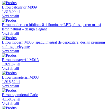
Birou calculator M009
1.315,00 lei
Vezi detalii
Birou modern cu bibliotecă și iluminare LED, finisaj crem mat și
lemn natural – design elegant
Vezi detalii
Birou modern M036, spatiu integrat de depozitare, design premium
si finisaje elegante
Vezi detalii
Birou managerial M013
1.821,87 lei
Vezi detalii
Birou managerial M003
1.918,52 lei
Vezi detalii
Birou operational Carlo
4.158,32 lei
Vezi detalii