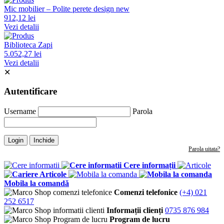
Mic mobilier – Polite perete design new
912,12 lei
Vezi detalii
Biblioteca Zapi
5.052,27 lei
Vezi detalii
✕
Autentificare
Username
Parola
Login
Inchide
Parola uitata?
Cere informații
Articole
Mobila la comandă
Comenzi telefonice
(+4) 021
252 6517
Informații clienți
0735 876 984
Program de lucru