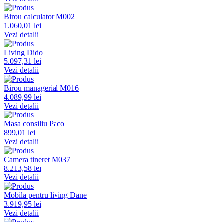
Birou calculator M002
1.060,01 lei
Vezi detalii
Living Dido
5.097,31 lei
Vezi detalii
Birou managerial M016
4.089,99 lei
Vezi detalii
Masa consiliu Paco
899,01 lei
Vezi detalii
Camera tineret M037
8.213,58 lei
Vezi detalii
Mobila pentru living Dane
3.919,95 lei
Vezi detalii