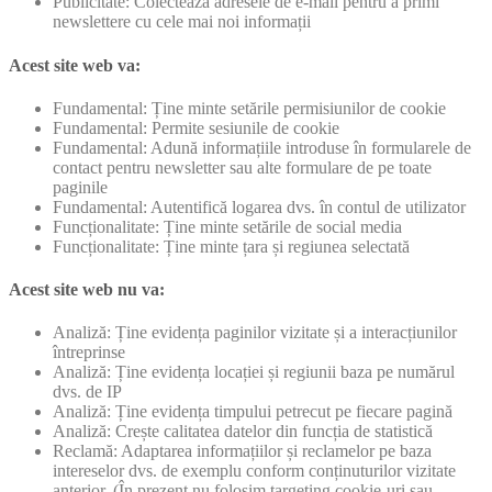
Publicitate: Colectează adresele de e-mail pentru a primi
newslettere cu cele mai noi informații
Acest site web va:
Fundamental: Ține minte setările permisiunilor de cookie
Fundamental: Permite sesiunile de cookie
Fundamental: Adună informațiile introduse în formularele de
contact pentru newsletter sau alte formulare de pe toate
paginile
Fundamental: Autentifică logarea dvs. în contul de utilizator
Funcționalitate: Ține minte setările de social media
Funcționalitate: Ține minte țara și regiunea selectată
Acest site web nu va:
Analiză: Ține evidența paginilor vizitate și a interacțiunilor
întreprinse
Analiză: Ține evidența locației și regiunii baza pe numărul
dvs. de IP
Analiză: Ține evidența timpului petrecut pe fiecare pagină
Analiză: Crește calitatea datelor din funcția de statistică
Reclamă: Adaptarea informațiilor și reclamelor pe baza
intereselor dvs. de exemplu conform conținuturilor vizitate
anterior. (În prezent nu folosim targeting cookie-uri sau