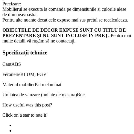
Precizare:
Mobilierul se executa la comanda pe dimensiunile si culorile alese
de dumneavoastra.
Pentru alte nuante decat cele expuse mai sus pretul se recalculeaza.
OBIECTELE DE DECOR EXPUSE SUNT CU TITLU DE
PREZENTARE ȘI NU SUNT INCLUSE ÎN PREȚ.
Pentru mai
multe detalii vă rugăm să ne contactați.
Specificații tehnice
Cant
ABS
Feronerie
BLUM, FGV
Material mobilier
Pal melaminat
Unitatea de vanzare (unitate de masura)
Buc
How useful was this post?
Click on a star to rate it!