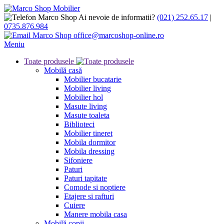
Ai nevoie de informatii?
(021) 252.65.17
|
0735.876.984
office@marcoshop-online.ro
Meniu
Toate produsele
Mobilă casă
Mobilier bucatarie
Mobilier living
Mobilier hol
Masute living
Masute toaleta
Biblioteci
Mobilier tineret
Mobila dormitor
Mobila dressing
Sifoniere
Paturi
Paturi tapitate
Comode si noptiere
Etajere si rafturi
Cuiere
Manere mobila casa
Mobilă copii