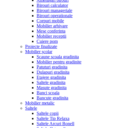
Amenajari birouri
Birouri calculator
Birouri manageriale
Birouri operationale
Corpuri mobile
Mobilier arhivare
Mese conferinta
Mobilier receptii
Cuiere pom
Proiecte finalizate
Mobilier școlar
Scaune scoala gradinita
Mobilier pentru gradinite
Patuturi gradinita
Dulapuri gradinita
Etajere gradinita
Saltele gradinita
Masute gradinita
Banci scoala
Bancute gradinita
Mobilier metalic
Saltele
Saltele copii
Saltele Tip Relaxa
Saltele Arcuri Bonell