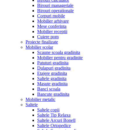
Birouri calculator
Birouri manageriale
Birouri operationale
Corpuri mobile
Mobilier arhivare
Mese conferinta
Mobilier receptii
Cuiere pom
Proiecte finalizate
Mobilier școlar
Scaune scoala gradinita
Mobilier pentru gradinite
Patuturi gradinita
Dulapuri gradinita
Etajere gradinita
Saltele gradinita
Masute gradinita
Banci scoala
Bancute gradinita
Mobilier metalic
Saltele
Saltele copii
Saltele Tip Relaxa
Saltele Arcuri Bonell
Saltele Ortopedice