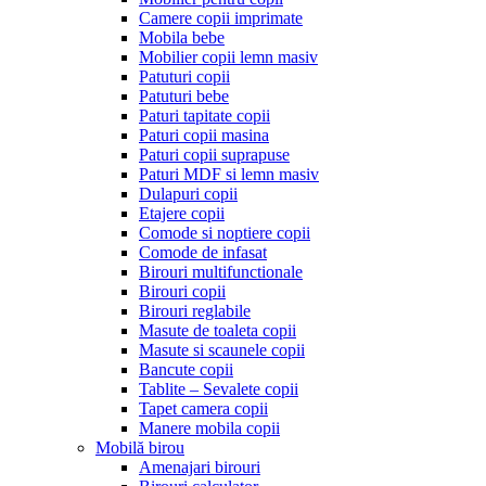
Camere copii imprimate
Mobila bebe
Mobilier copii lemn masiv
Patuturi copii
Patuturi bebe
Paturi tapitate copii
Paturi copii masina
Paturi copii suprapuse
Paturi MDF si lemn masiv
Dulapuri copii
Etajere copii
Comode si noptiere copii
Comode de infasat
Birouri multifunctionale
Birouri copii
Birouri reglabile
Masute de toaleta copii
Masute si scaunele copii
Bancute copii
Tablite – Sevalete copii
Tapet camera copii
Manere mobila copii
Mobilă birou
Amenajari birouri