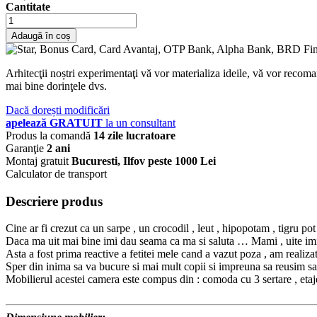
Cantitate
Adaugă în coș
Arhitecţii noștri experimentaţi vă vor materializa ideile, vă vor recoma
mai bine dorinţele dvs.
Dacă dorești modificări
apelează GRATUIT
la un consultant
Produs la comandă
14 zile lucratoare
Garanţie
2 ani
Montaj gratuit
Bucuresti, Ilfov peste 1000 Lei
Calculator de transport
Descriere produs
Cine ar fi crezut ca un sarpe , un crocodil , leut , hipopotam , tigru pot
Daca ma uit mai bine imi dau seama ca ma si saluta … Mami , uite imi
Asta a fost prima reactive a fetitei mele cand a vazut poza , am reali
Sper din inima sa va bucure si mai mult copii si impreuna sa reusim sa
Mobilierul acestei camera este compus din : comoda cu 3 sertare , etajer