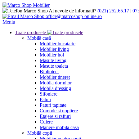
Ai nevoie de informatii?
(021) 252.65.17
|
07
office@marcoshop-online.ro
Meniu
Toate produsele
Mobilă casă
Mobilier bucatarie
Mobilier living
Mobilier hol
Masute living
Masute toaleta
Biblioteci
Mobilier tineret
Mobila dormitor
Mobila dressing
Sifoniere
Paturi
Paturi tapitate
Comode si noptiere
Etajere si rafturi
Cuiere
Manere mobila casa
Mobilă copii
Mobilier pentru copii