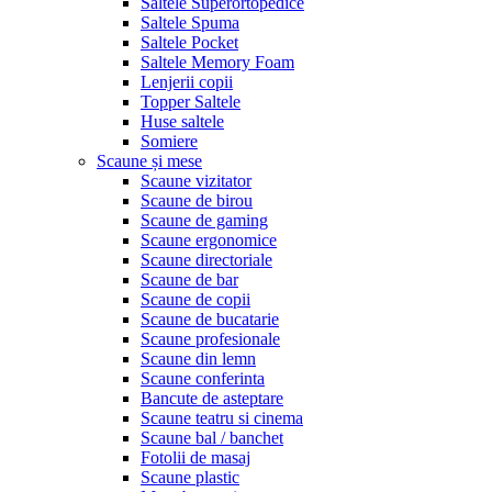
Saltele Superortopedice
Saltele Spuma
Saltele Pocket
Saltele Memory Foam
Lenjerii copii
Topper Saltele
Huse saltele
Somiere
Scaune și mese
Scaune vizitator
Scaune de birou
Scaune de gaming
Scaune ergonomice
Scaune directoriale
Scaune de bar
Scaune de copii
Scaune de bucatarie
Scaune profesionale
Scaune din lemn
Scaune conferinta
Bancute de asteptare
Scaune teatru si cinema
Scaune bal / banchet
Fotolii de masaj
Scaune plastic