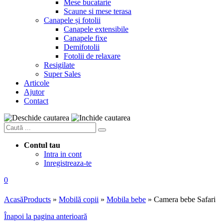
Mese bucatarie
Scaune si mese terasa
Canapele și fotolii
Canapele extensibile
Canapele fixe
Demifotolii
Fotolii de relaxare
Resigilate
Super Sales
Articole
Ajutor
Contact
Contul tau
Intra in cont
Inregistreaza-te
0
Acasă
Products
»
Mobilă copii
»
Mobila bebe
»
Camera bebe Safari
Înapoi la pagina anterioară