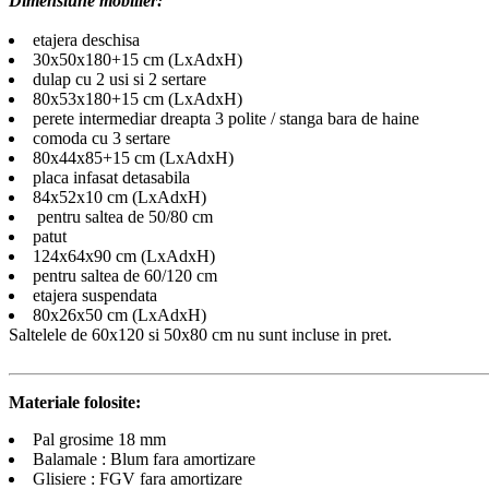
Dimensiune mobilier:
etajera deschisa
30x50x180+15 cm (LxAdxH)
dulap cu 2 usi si 2 sertare
80x53x180+15 cm (LxAdxH)
perete intermediar dreapta 3 polite / stanga bara de haine
comoda cu 3 sertare
80x44x85+15 cm (LxAdxH)
placa infasat detasabila
84x52x10 cm (LxAdxH)
pentru saltea de 50/80 cm
patut
124x64x90 cm (LxAdxH)
pentru saltea de 60/120 cm
etajera suspendata
80x26x50 cm (LxAdxH)
Saltelele de 60x120 si 50x80 cm nu sunt incluse in pret.
Materiale folosite:
Pal grosime 18 mm
Balamale : Blum fara amortizare
Glisiere : FGV fara amortizare