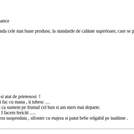
nda cele mai bune produse, la standarde de calitate superioare, care se po
 si atat de prietenosi !
 fac cu mana , ii iubesc …
zat ca suntem pe frumul cel bun si am mers mai departe.
 I facem fericiti ….
a suspendata , sifonier cu etajera si patut bebe relgabil pe inaltime .