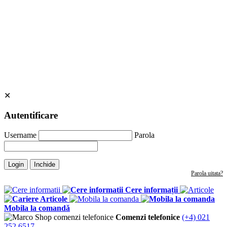
✕
Autentificare
Username
Parola
Login
Inchide
Parola uitata?
Cere informații
Articole
Mobila la comandă
Comenzi telefonice
(+4) 021
252 6517