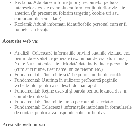
Reclamă: Adaptarea informațiilor și reclamelor pe baza
intereselor dvs. de exemplu conform conținuturilor vizitate
anterior. (În prezent nu folosim targeting cookie-uri sau
cookie-uri de semnalare)
Reclamă: Adună informații identificabile personal cum ar fi
numele sau locația
Acest site web va:
Analiză: Colectează informațiile privind paginile vizitate, etc.
pentru date statistice generale (ex. număr de vizitatori lunar).
Nota: Nu sunt colectate niciodată date individuale personale
(cum ar fi nume, user name, nr. de telefon etc.)
Fundamental: Ține minte setările permisiunilor de cookie
Fundamental: Ușurința în utilizare: preîncarcă paginile
website-ului pentru a se deschide mai rapid
Fundamental: Reține user-ul și parola pentru logarea dvs. în
contul de utilizator
Fundamental: Ține minte limba pe care ați selectat-o
Fundamental: Colectează informațiile introduse în formularele
de contact pentru a vă raspunde solicitărilor dvs.
Acest site web nu va: