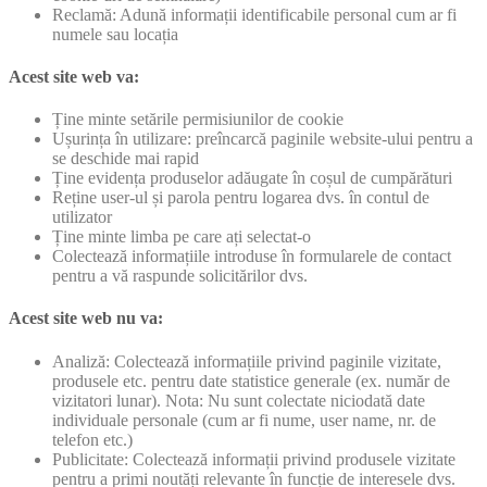
Reclamă: Adună informații identificabile personal cum ar fi
numele sau locația
Acest site web va:
Ține minte setările permisiunilor de cookie
Ușurința în utilizare: preîncarcă paginile website-ului pentru a
se deschide mai rapid
Ține evidența produselor adăugate în coșul de cumpărături
Reține user-ul și parola pentru logarea dvs. în contul de
utilizator
Ține minte limba pe care ați selectat-o
Colectează informațiile introduse în formularele de contact
pentru a vă raspunde solicitărilor dvs.
Acest site web nu va:
Analiză: Colectează informațiile privind paginile vizitate,
produsele etc. pentru date statistice generale (ex. număr de
vizitatori lunar). Nota: Nu sunt colectate niciodată date
individuale personale (cum ar fi nume, user name, nr. de
telefon etc.)
Publicitate: Colectează informații privind produsele vizitate
pentru a primi noutăți relevante în funcție de interesele dvs.