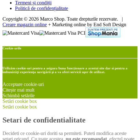
Termeni și condiții
Politică de confidențialitate
Copyright © 2026 Marco Shop. Toate drepturile rezervate. |
Creare magazin online
+ Marketing online by End Soft Design
Cookie-urile
Utilizăm cookie-uri pentru a asigura buna funcționare a acestui site dar si pentru a
îmbunătăţi experienţa navigării şi a va oferi servicii uşor de utilizat.
Acceptare cookie-uri
Citește mai mult
Schimbă setările
Setări cookie box
Setări cookie box
Setari de confidentialitate
Decideti ce cookie-uri doriti sa permiteti. Puteti modifica aceste
setari oricand. Cu toate acestea,
nu este recomandat
, efectul poate