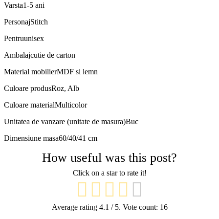
Varsta
1-5 ani
Personaj
Stitch
Pentru
unisex
Ambalaj
cutie de carton
Material mobilier
MDF si lemn
Culoare produs
Roz, Alb
Culoare material
Multicolor
Unitatea de vanzare (unitate de masura)
Buc
Dimensiune masa
60/40/41 cm
How useful was this post?
Click on a star to rate it!
Average rating
4.1
/ 5. Vote count:
16