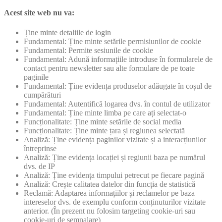
Acest site web nu va:
Ține minte detaliile de login
Fundamental: Ține minte setările permisiunilor de cookie
Fundamental: Permite sesiunile de cookie
Fundamental: Adună informațiile introduse în formularele de
contact pentru newsletter sau alte formulare de pe toate
paginile
Fundamental: Ține evidența produselor adăugate în coșul de
cumpărături
Fundamental: Autentifică logarea dvs. în contul de utilizator
Fundamental: Ține minte limba pe care ați selectat-o
Funcționalitate: Ține minte setările de social media
Funcționalitate: Ține minte țara și regiunea selectată
Analiză: Ține evidența paginilor vizitate și a interacțiunilor
întreprinse
Analiză: Ține evidența locației și regiunii baza pe numărul
dvs. de IP
Analiză: Ține evidența timpului petrecut pe fiecare pagină
Analiză: Crește calitatea datelor din funcția de statistică
Reclamă: Adaptarea informațiilor și reclamelor pe baza
intereselor dvs. de exemplu conform conținuturilor vizitate
anterior. (În prezent nu folosim targeting cookie-uri sau
cookie-uri de semnalare)