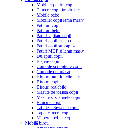
Mobilier pentru copii
Camere copii imprimate
Mobila bebe
Mobilier copii lemn masiv
Patuturi copii
Patuturi bebe
Paturi tapitate copii
Paturi copii masina
Paturi copii suprapuse
Paturi MDF si lemn masiv
Dulapuri copii
Etajere copii
Comode si noptiere copii
Comode de infasat
Birouri multifunctionale
Birouri copii
Birouri reglabile
Masute de toaleta copii
Masute si scaunele copii
Bancute copii
Tablite – Sevalete copii
Tapet camera copii
Manere mobila copii
Mobilă birou