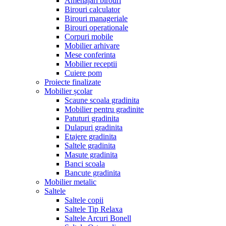
Amenajari birouri
Birouri calculator
Birouri manageriale
Birouri operationale
Corpuri mobile
Mobilier arhivare
Mese conferinta
Mobilier receptii
Cuiere pom
Proiecte finalizate
Mobilier școlar
Scaune scoala gradinita
Mobilier pentru gradinite
Patuturi gradinita
Dulapuri gradinita
Etajere gradinita
Saltele gradinita
Masute gradinita
Banci scoala
Bancute gradinita
Mobilier metalic
Saltele
Saltele copii
Saltele Tip Relaxa
Saltele Arcuri Bonell