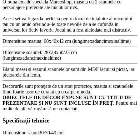
O noua creatie speciala Marcoshop, masuta cu 2 scaunele cu
personajele preferate ale micutilor dvs.
Acest set va fi gazda perfecta pentru locul de intalnire al micutului
tau cu un amic oferindu~le toate nevoile de a se cufunda in
universul lor fictiv favorit. Jocul nu a fost niciodata mai distractiv.
Dimensiune masuta: 60x40x42 cm (lungimexadancimexinaltime)
Dimensune scaunel: 28x28x50/23 cm
(lungimexadancimexinaltime)
Blatul mesei si sezutul scaunelelor sunt din MDF lacuit si pictat, iar
picioarele din lemn.
Decorurile sunt protejate de un strat protector, masuta si scaunelele
fiind foarte usor de curatat cu o carpa umeda.
OBIECTELE DE DECOR EXPUSE SUNT CU TITLU DE
PREZENTARE ȘI NU SUNT INCLUSE ÎN PREȚ.
Pentru mai
multe detalii vă rugăm să ne contactați.
Specificații tehnice
Dimensiune scaun
30/30/49 cm