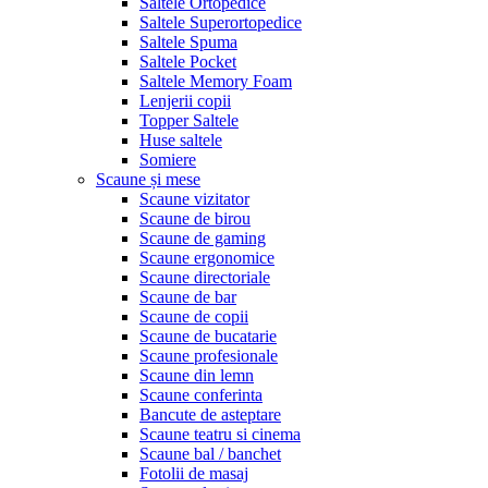
Saltele Ortopedice
Saltele Superortopedice
Saltele Spuma
Saltele Pocket
Saltele Memory Foam
Lenjerii copii
Topper Saltele
Huse saltele
Somiere
Scaune și mese
Scaune vizitator
Scaune de birou
Scaune de gaming
Scaune ergonomice
Scaune directoriale
Scaune de bar
Scaune de copii
Scaune de bucatarie
Scaune profesionale
Scaune din lemn
Scaune conferinta
Bancute de asteptare
Scaune teatru si cinema
Scaune bal / banchet
Fotolii de masaj