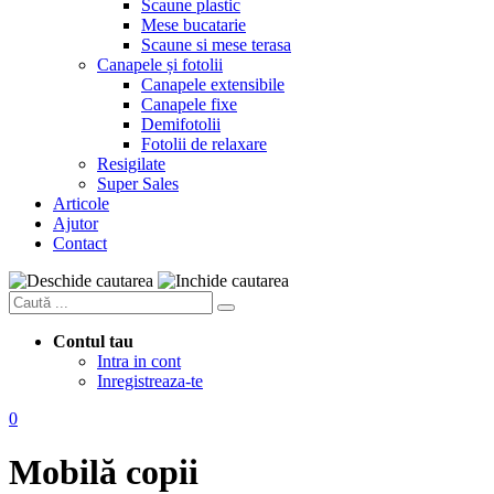
Scaune plastic
Mese bucatarie
Scaune si mese terasa
Canapele și fotolii
Canapele extensibile
Canapele fixe
Demifotolii
Fotolii de relaxare
Resigilate
Super Sales
Articole
Ajutor
Contact
Contul tau
Intra in cont
Inregistreaza-te
0
Mobilă copii