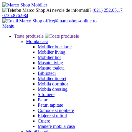
Ai nevoie de informatii?
(021) 252.65.17
|
0735.876.984
office@marcoshop-online.ro
Meniu
Toate produsele
Mobilă casă
Mobilier bucatarie
Mobilier living
Mobilier hol
Masute living
Masute toaleta
Biblioteci
Mobilier tineret
Mobila dormitor
Mobila dressing
Sifoniere
Paturi
Paturi tapitate
Comode si noptiere
Etajere si rafturi
Cuiere
Manere mobila casa
Mobilă copii