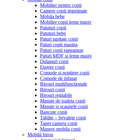
Mobilier pentru copii
Camere copii imprimate
Mobila bebe
Mobilier copii lemn masiv
Patuturi copii
Patuturi bebe
Paturi tapitate copii
Paturi copii masina
Paturi copii suprapuse
Paturi MDF si lemn masiv
Dulapuri copii
Etajere copii
Comode si noptiere copii
Comode de infasat
Birouri multifunctionale
Birouri copii
Birouri reglabile
Masute de toaleta copii
Masute si scaunele copii
Bancute copii
Tablite – Sevalete copii
Tapet camera copii
Manere mobila copii
Mobilă birou