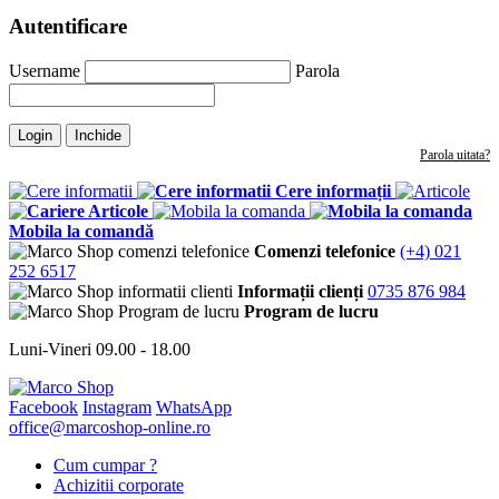
Autentificare
Username
Parola
Login
Inchide
Parola uitata?
Cere informații
Articole
Mobila la comandă
Comenzi telefonice
(+4) 021
252 6517
Informații clienți
0735 876 984
Program de lucru
Luni-Vineri 09.00 - 18.00
Facebook
Instagram
WhatsApp
office@marcoshop-online.ro
Cum cumpar ?
Achizitii corporate