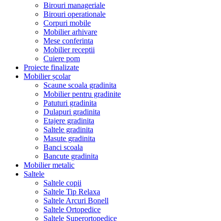
Birouri manageriale
Birouri operationale
Corpuri mobile
Mobilier arhivare
Mese conferinta
Mobilier receptii
Cuiere pom
Proiecte finalizate
Mobilier școlar
Scaune scoala gradinita
Mobilier pentru gradinite
Patuturi gradinita
Dulapuri gradinita
Etajere gradinita
Saltele gradinita
Masute gradinita
Banci scoala
Bancute gradinita
Mobilier metalic
Saltele
Saltele copii
Saltele Tip Relaxa
Saltele Arcuri Bonell
Saltele Ortopedice
Saltele Superortopedice