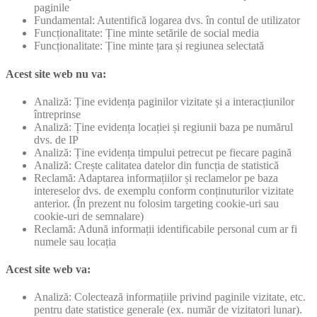
paginile
Fundamental: Autentifică logarea dvs. în contul de utilizator
Funcționalitate: Ține minte setările de social media
Funcționalitate: Ține minte țara și regiunea selectată
Acest site web nu va:
Analiză: Ține evidența paginilor vizitate și a interacțiunilor
întreprinse
Analiză: Ține evidența locației și regiunii baza pe numărul
dvs. de IP
Analiză: Ține evidența timpului petrecut pe fiecare pagină
Analiză: Crește calitatea datelor din funcția de statistică
Reclamă: Adaptarea informațiilor și reclamelor pe baza
intereselor dvs. de exemplu conform conținuturilor vizitate
anterior. (În prezent nu folosim targeting cookie-uri sau
cookie-uri de semnalare)
Reclamă: Adună informații identificabile personal cum ar fi
numele sau locația
Acest site web va:
Analiză: Colectează informațiile privind paginile vizitate, etc.
pentru date statistice generale (ex. număr de vizitatori lunar).