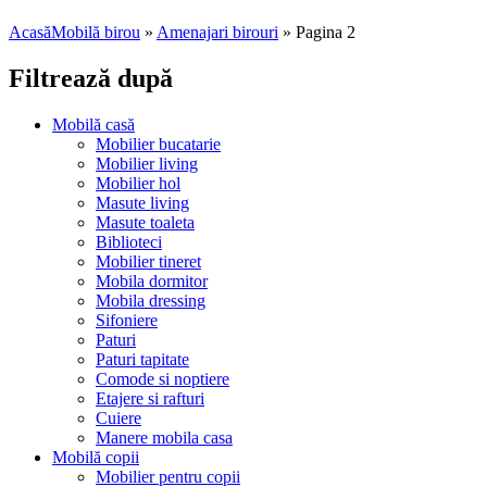
Acasă
Mobilă birou
»
Amenajari birouri
»
Pagina 2
Filtrează după
Mobilă casă
Mobilier bucatarie
Mobilier living
Mobilier hol
Masute living
Masute toaleta
Biblioteci
Mobilier tineret
Mobila dormitor
Mobila dressing
Sifoniere
Paturi
Paturi tapitate
Comode si noptiere
Etajere si rafturi
Cuiere
Manere mobila casa
Mobilă copii
Mobilier pentru copii