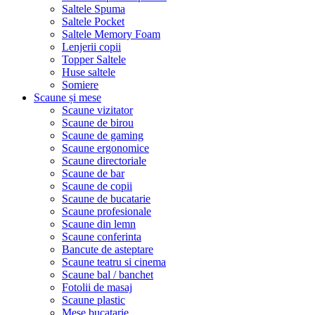
Saltele Spuma
Saltele Pocket
Saltele Memory Foam
Lenjerii copii
Topper Saltele
Huse saltele
Somiere
Scaune și mese
Scaune vizitator
Scaune de birou
Scaune de gaming
Scaune ergonomice
Scaune directoriale
Scaune de bar
Scaune de copii
Scaune de bucatarie
Scaune profesionale
Scaune din lemn
Scaune conferinta
Bancute de asteptare
Scaune teatru si cinema
Scaune bal / banchet
Fotolii de masaj
Scaune plastic
Mese bucatarie