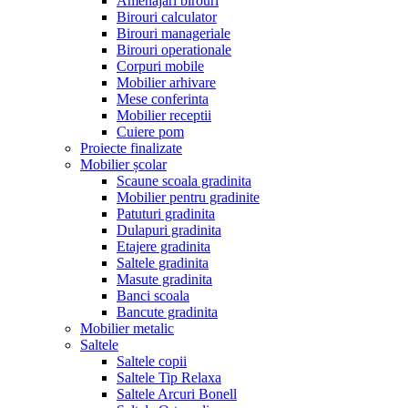
Amenajari birouri
Birouri calculator
Birouri manageriale
Birouri operationale
Corpuri mobile
Mobilier arhivare
Mese conferinta
Mobilier receptii
Cuiere pom
Proiecte finalizate
Mobilier școlar
Scaune scoala gradinita
Mobilier pentru gradinite
Patuturi gradinita
Dulapuri gradinita
Etajere gradinita
Saltele gradinita
Masute gradinita
Banci scoala
Bancute gradinita
Mobilier metalic
Saltele
Saltele copii
Saltele Tip Relaxa
Saltele Arcuri Bonell