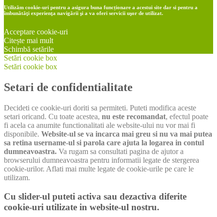
Utilizăm cookie-uri pentru a asigura buna funcționare a acestui site dar si pentru a
îmbunătăţi experienţa navigării şi a va oferi servicii uşor de utilizat.
Acceptare cookie-uri
Citește mai mult
Schimbă setările
Setări cookie box
Setări cookie box
Setari de confidentialitate
Decideti ce cookie-uri doriti sa permiteti. Puteti modifica aceste
setari oricand. Cu toate acestea,
nu este recomandat
, efectul poate
fi acela ca anumite functionalitati ale website-ului nu vor mai fi
disponibile.
Website-ul se va incarca mai greu si nu va mai putea
sa retina username-ul si parola care ajuta la logarea in contul
dumneavoastra.
Va rugam sa consultati pagina de ajutor a
browserului dumneavoastra pentru informatii legate de stergerea
cookie-urilor. Aflati mai multe legate de cookie-urile pe care le
utilizam.
Cu slider-ul puteti activa sau dezactiva diferite
cookie-uri utilizate in website-ul nostru.