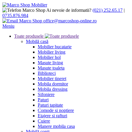
Ai nevoie de informatii?
(021) 252.65.17
|
0735.876.984
office@marcoshop-online.ro
Meniu
Toate produsele
Mobilă casă
Mobilier bucatarie
Mobilier living
Mobilier hol
Masute living
Masute toaleta
Biblioteci
Mobilier tineret
Mobila dormitor
Mobila dressing
Sifoniere
Paturi
Paturi tapitate
Comode si noptiere
Etajere si rafturi
Cuiere
Manere mobila casa
Mobilă copii