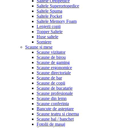
Saltele Ortopedice
Saltele Superortopedice
Saltele Spuma
Saltele Pocket
Saltele Memory Foam
Lenjerii copii
Topper Saltele
Huse saltele
Somiere
Scaune și mese
Scaune vizitator
Scaune de birou
Scaune de gaming
Scaune ergonomice
Scaune directoriale
Scaune de bar
Scaune de copii
Scaune de bucatarie
Scaune profesionale
Scaune din lemn
Scaune conferinta
Bancute de asteptare
Scaune teatru si cinema
Scaune bal / banchet
Fotolii de masaj