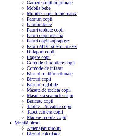
Camere copii imprimate
Mobila bebe
Mobilier copii lemn masiv
Patuturi copii
Patuturi bebe
Paturi tapitate copii
Paturi copii masina
Paturi copii suprapuse
Paturi MDF si lemn masiv
Dulapuri copii
Etajere copii
Comode si noptiere copii
Comode de infasat
Birouri multifunctionale
Birouri copii
Birouri reglabile
Masute de toaleta copii
Masute si scaunele copii
Bancute copii
Tablite – Sevalete copii
Tapet camera copii
Manere mobila copii
Mobilă birou
Amenajari birouri
Birouri calculator