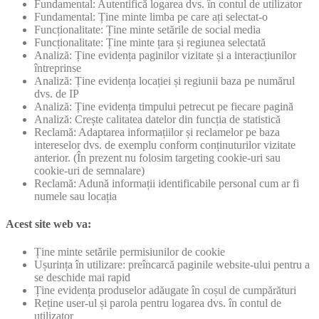
Fundamental: Autentifică logarea dvs. în contul de utilizator
Fundamental: Ține minte limba pe care ați selectat-o
Funcționalitate: Ține minte setările de social media
Funcționalitate: Ține minte țara și regiunea selectată
Analiză: Ține evidența paginilor vizitate și a interacțiunilor
întreprinse
Analiză: Ține evidența locației și regiunii baza pe numărul
dvs. de IP
Analiză: Ține evidența timpului petrecut pe fiecare pagină
Analiză: Crește calitatea datelor din funcția de statistică
Reclamă: Adaptarea informațiilor și reclamelor pe baza
intereselor dvs. de exemplu conform conținuturilor vizitate
anterior. (În prezent nu folosim targeting cookie-uri sau
cookie-uri de semnalare)
Reclamă: Adună informații identificabile personal cum ar fi
numele sau locația
Acest site web va:
Ține minte setările permisiunilor de cookie
Ușurința în utilizare: preîncarcă paginile website-ului pentru a
se deschide mai rapid
Ține evidența produselor adăugate în coșul de cumpărături
Reține user-ul și parola pentru logarea dvs. în contul de
utilizator