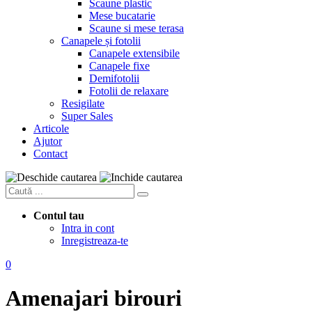
Scaune plastic
Mese bucatarie
Scaune si mese terasa
Canapele și fotolii
Canapele extensibile
Canapele fixe
Demifotolii
Fotolii de relaxare
Resigilate
Super Sales
Articole
Ajutor
Contact
Contul tau
Intra in cont
Inregistreaza-te
0
Amenajari birouri