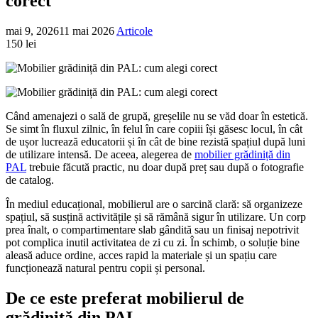
corect
mai 9, 2026
11 mai 2026
Articole
150 lei
Când amenajezi o sală de grupă, greșelile nu se văd doar în estetică.
Se simt în fluxul zilnic, în felul în care copiii își găsesc locul, în cât
de ușor lucrează educatorii și în cât de bine rezistă spațiul după luni
de utilizare intensă. De aceea, alegerea de
mobilier grădiniță din
PAL
trebuie făcută practic, nu doar după preț sau după o fotografie
de catalog.
În mediul educațional, mobilierul are o sarcină clară: să organizeze
spațiul, să susțină activitățile și să rămână sigur în utilizare. Un corp
prea înalt, o compartimentare slab gândită sau un finisaj nepotrivit
pot complica inutil activitatea de zi cu zi. În schimb, o soluție bine
aleasă aduce ordine, acces rapid la materiale și un spațiu care
funcționează natural pentru copii și personal.
De ce este preferat mobilierul de
grădiniță din PAL