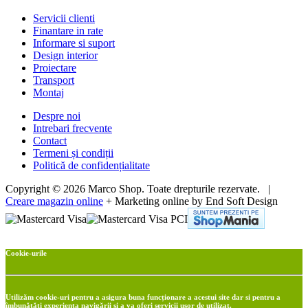
Servicii clienti
Finantare in rate
Informare si suport
Design interior
Proiectare
Transport
Montaj
Despre noi
Intrebari frecvente
Contact
Termeni și condiții
Politică de confidențialitate
Copyright © 2026 Marco Shop. Toate drepturile rezervate. |
Creare magazin online
+ Marketing online by End Soft Design
Cookie-urile
Utilizăm cookie-uri pentru a asigura buna funcționare a acestui site dar si pentru a
îmbunătăţi experienţa navigării şi a va oferi servicii uşor de utilizat.