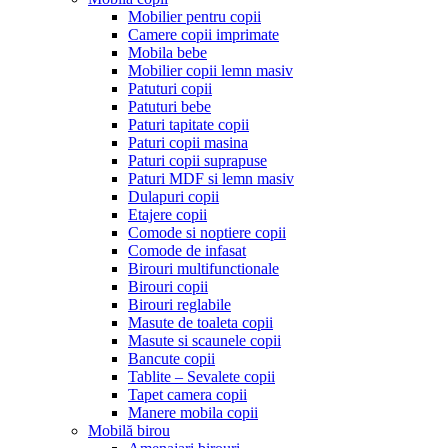
Mobilier pentru copii
Camere copii imprimate
Mobila bebe
Mobilier copii lemn masiv
Patuturi copii
Patuturi bebe
Paturi tapitate copii
Paturi copii masina
Paturi copii suprapuse
Paturi MDF si lemn masiv
Dulapuri copii
Etajere copii
Comode si noptiere copii
Comode de infasat
Birouri multifunctionale
Birouri copii
Birouri reglabile
Masute de toaleta copii
Masute si scaunele copii
Bancute copii
Tablite – Sevalete copii
Tapet camera copii
Manere mobila copii
Mobilă birou