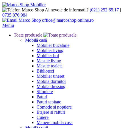
Ai nevoie de informatii?
(021) 252.65.17
|
0735.876.984
office@marcoshop-online.ro
Meniu
Toate produsele
Mobilă casă
Mobilier bucatarie
Mobilier living
Mobilier hol
Masute living
Masute toaleta
Biblioteci
Mobilier tineret
Mobila dormitor
Mobila dressing
Sifoniere
Paturi
Paturi tapitate
Comode si noptiere
Etajere si rafturi
Cuiere
Manere mobila casa
Mobilă copii