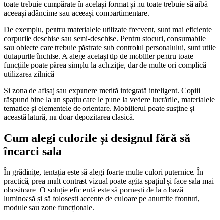
toate trebuie cumpărate în același format și nu toate trebuie să aibă
aceeași adâncime sau aceeași compartimentare.
De exemplu, pentru materialele utilizate frecvent, sunt mai eficiente
corpurile deschise sau semi-deschise. Pentru stocuri, consumabile
sau obiecte care trebuie păstrate sub controlul personalului, sunt utile
dulapurile închise. A alege același tip de mobilier pentru toate
funcțiile poate părea simplu la achiziție, dar de multe ori complică
utilizarea zilnică.
Și zona de afișaj sau expunere merită integrată inteligent. Copiii
răspund bine la un spațiu care le pune la vedere lucrările, materialele
tematice și elementele de orientare. Mobilierul poate susține și
această latură, nu doar depozitarea clasică.
Cum alegi culorile și designul fără să
încarci sala
În grădinițe, tentația este să alegi foarte multe culori puternice. În
practică, prea mult contrast vizual poate agita spațiul și face sala mai
obositoare. O soluție eficientă este să pornești de la o bază
luminoasă și să folosești accente de culoare pe anumite fronturi,
module sau zone funcționale.