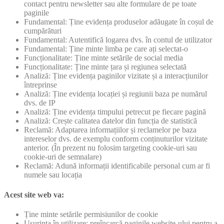
contact pentru newsletter sau alte formulare de pe toate
paginile
Fundamental: Ține evidența produselor adăugate în coșul de
cumpărături
Fundamental: Autentifică logarea dvs. în contul de utilizator
Fundamental: Ține minte limba pe care ați selectat-o
Funcționalitate: Ține minte setările de social media
Funcționalitate: Ține minte țara și regiunea selectată
Analiză: Ține evidența paginilor vizitate și a interacțiunilor
întreprinse
Analiză: Ține evidența locației și regiunii baza pe numărul
dvs. de IP
Analiză: Ține evidența timpului petrecut pe fiecare pagină
Analiză: Crește calitatea datelor din funcția de statistică
Reclamă: Adaptarea informațiilor și reclamelor pe baza
intereselor dvs. de exemplu conform conținuturilor vizitate
anterior. (În prezent nu folosim targeting cookie-uri sau
cookie-uri de semnalare)
Reclamă: Adună informații identificabile personal cum ar fi
numele sau locația
Acest site web va:
Ține minte setările permisiunilor de cookie
Ușurința în utilizare: preîncarcă paginile website-ului pentru a