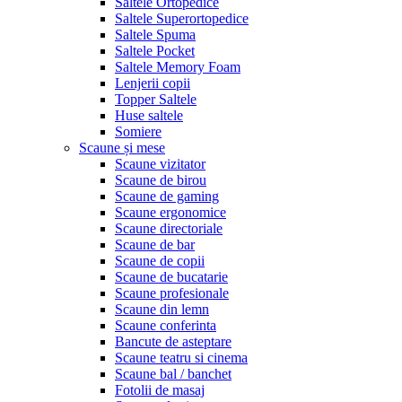
Saltele Ortopedice
Saltele Superortopedice
Saltele Spuma
Saltele Pocket
Saltele Memory Foam
Lenjerii copii
Topper Saltele
Huse saltele
Somiere
Scaune și mese
Scaune vizitator
Scaune de birou
Scaune de gaming
Scaune ergonomice
Scaune directoriale
Scaune de bar
Scaune de copii
Scaune de bucatarie
Scaune profesionale
Scaune din lemn
Scaune conferinta
Bancute de asteptare
Scaune teatru si cinema
Scaune bal / banchet
Fotolii de masaj