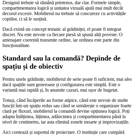
Designul trebuie să rămână prietenos, dar clar. Formele simple,
compartimentarea logică și unitatea vizuală ajută mai mult decât
decorul excesiv. Mobilierul nu trebuie să concureze cu activitățile
copiilor, ci să le susțină.
Dacă există un concept tematic al grădiniței, el poate fi integrat
discret. Nu este nevoie ca fiecare piesă să spună altă poveste. O
amenajare coerentă transmite ordine, iar ordinea este parte din
funcționalitate.
Standard sau la comandă? Depinde de
spațiu și de obiectiv
Pentru unele grădinițe, mobilierul de serie poate fi suficient, mai ales
dacă spațiile sunt generoase și configurarea este simplă. Este o
variantă mai rapidă și, în anumite cazuri, mai ușor de bugetat.
Totuși, când încăperile au forme atipice, când este nevoie de multe
funcții într-un spațiu redus sau când se urmărește o organizare foarte
clară pe fluxuri, mobilierul la comandă devine opțiunea logică. Poți
adapta înălțimea, lățimea, adâncimea și compartimentarea până la
nivel de centimetru, iar asta elimină zonele moarte și improvizațiile.
Aici contează și suportul de proiectare. O instituție care cumpără