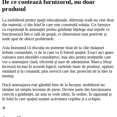
De ce contează furnizorul, nu doar
produsul
La mobilierul pentru spații educaționale, diferența reală nu vine doar
din material, ci din felul în care este construită soluția. Un furnizor
cu experiență în amenajări pentru grădinițe înțelege mai repede ce
funcționează într-o sală de grupă, ce dimensiuni sunt potrivite și
unde apar de obicei problemele.
Asta înseamnă că discuția nu pornește doar de la câte dulapuri
trebuie comandate, ci de la cum va fi folosit spațiul. Exact aici apare
valoarea unei abordări consultative, mai ales pentru instituțiile care
vor o amenajare clară, eficientă și ușor de administrat. Marco Shop
lucrează tocmai în această logică: varietate mare de produse, opțiuni
standard și la comandă, plus servicii care duc proiectul de la idee la
montaj.
Dacă amenajarea este gândită bine de la început, mobilierul nu
rămâne un simplu inventar de piese. Devine parte din funcționarea
corectă a grădiniței, iar asta se vede zilnic, în ordine, în siguranță și
în felul în care spațiul susține activitatea copiilor și a echipei.
✕