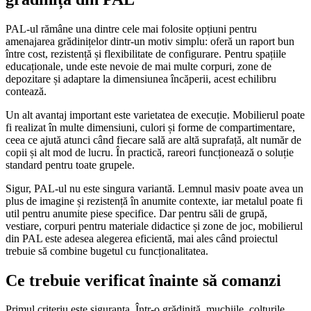
PAL-ul rămâne una dintre cele mai folosite opțiuni pentru
amenajarea grădinițelor dintr-un motiv simplu: oferă un raport bun
între cost, rezistență și flexibilitate de configurare. Pentru spațiile
educaționale, unde este nevoie de mai multe corpuri, zone de
depozitare și adaptare la dimensiunea încăperii, acest echilibru
contează.
Un alt avantaj important este varietatea de execuție. Mobilierul poate
fi realizat în multe dimensiuni, culori și forme de compartimentare,
ceea ce ajută atunci când fiecare sală are altă suprafață, alt număr de
copii și alt mod de lucru. În practică, rareori funcționează o soluție
standard pentru toate grupele.
Sigur, PAL-ul nu este singura variantă. Lemnul masiv poate avea un
plus de imagine și rezistență în anumite contexte, iar metalul poate fi
util pentru anumite piese specifice. Dar pentru săli de grupă,
vestiare, corpuri pentru materiale didactice și zone de joc, mobilierul
din PAL este adesea alegerea eficientă, mai ales când proiectul
trebuie să combine bugetul cu funcționalitatea.
Ce trebuie verificat înainte să comanzi
Primul criteriu este siguranța. Într-o grădiniță, muchiile, colțurile,