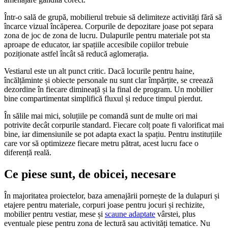
Într-o sală de grupă, mobilierul trebuie să delimiteze activități fără să
încarce vizual încăperea. Corpurile de depozitare joase pot separa
zona de joc de zona de lucru. Dulapurile pentru materiale pot sta
aproape de educator, iar spațiile accesibile copiilor trebuie
poziționate astfel încât să reducă aglomerația.
Vestiarul este un alt punct critic. Dacă locurile pentru haine,
încălțăminte și obiecte personale nu sunt clar împărțite, se creează
dezordine în fiecare dimineață și la final de program. Un mobilier
bine compartimentat simplifică fluxul și reduce timpul pierdut.
În sălile mai mici, soluțiile pe comandă sunt de multe ori mai
potrivite decât corpurile standard. Fiecare colț poate fi valorificat mai
bine, iar dimensiunile se pot adapta exact la spațiu. Pentru instituțiile
care vor să optimizeze fiecare metru pătrat, acest lucru face o
diferență reală.
Ce piese sunt, de obicei, necesare
În majoritatea proiectelor, baza amenajării pornește de la dulapuri și
etajere pentru materiale, corpuri joase pentru jocuri și rechizite,
mobilier pentru vestiar, mese și
scaune adaptate
vârstei, plus
eventuale piese pentru zona de lectură sau activități tematice. Nu