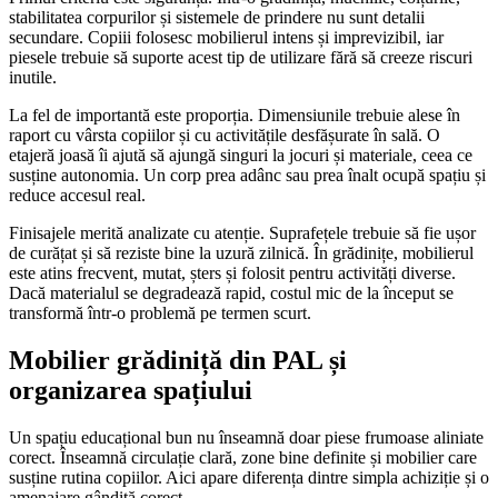
stabilitatea corpurilor și sistemele de prindere nu sunt detalii
secundare. Copiii folosesc mobilierul intens și imprevizibil, iar
piesele trebuie să suporte acest tip de utilizare fără să creeze riscuri
inutile.
La fel de importantă este proporția. Dimensiunile trebuie alese în
raport cu vârsta copiilor și cu activitățile desfășurate în sală. O
etajeră joasă îi ajută să ajungă singuri la jocuri și materiale, ceea ce
susține autonomia. Un corp prea adânc sau prea înalt ocupă spațiu și
reduce accesul real.
Finisajele merită analizate cu atenție. Suprafețele trebuie să fie ușor
de curățat și să reziste bine la uzură zilnică. În grădinițe, mobilierul
este atins frecvent, mutat, șters și folosit pentru activități diverse.
Dacă materialul se degradează rapid, costul mic de la început se
transformă într-o problemă pe termen scurt.
Mobilier grădiniță din PAL și
organizarea spațiului
Un spațiu educațional bun nu înseamnă doar piese frumoase aliniate
corect. Înseamnă circulație clară, zone bine definite și mobilier care
susține rutina copiilor. Aici apare diferența dintre simpla achiziție și o
amenajare gândită corect.