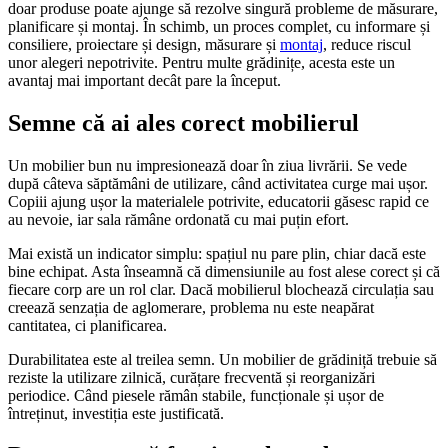
doar produse poate ajunge să rezolve singură probleme de măsurare,
planificare și montaj. În schimb, un proces complet, cu informare și
consiliere, proiectare și design, măsurare și
montaj
, reduce riscul
unor alegeri nepotrivite. Pentru multe grădinițe, acesta este un
avantaj mai important decât pare la început.
Semne că ai ales corect mobilierul
Un mobilier bun nu impresionează doar în ziua livrării. Se vede
după câteva săptămâni de utilizare, când activitatea curge mai ușor.
Copiii ajung ușor la materialele potrivite, educatorii găsesc rapid ce
au nevoie, iar sala rămâne ordonată cu mai puțin efort.
Mai există un indicator simplu: spațiul nu pare plin, chiar dacă este
bine echipat. Asta înseamnă că dimensiunile au fost alese corect și că
fiecare corp are un rol clar. Dacă mobilierul blochează circulația sau
creează senzația de aglomerare, problema nu este neapărat
cantitatea, ci planificarea.
Durabilitatea este al treilea semn. Un mobilier de grădiniță trebuie să
reziste la utilizare zilnică, curățare frecventă și reorganizări
periodice. Când piesele rămân stabile, funcționale și ușor de
întreținut, investiția este justificată.