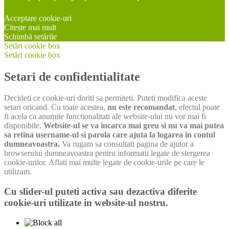
Acceptare cookie-uri
Citește mai mult
Schimbă setările
Setări cookie box
Setări cookie box
Setari de confidentialitate
Decideti ce cookie-uri doriti sa permiteti. Puteti modifica aceste
setari oricand. Cu toate acestea,
nu este recomandat
, efectul poate
fi acela ca anumite functionalitati ale website-ului nu vor mai fi
disponibile.
Website-ul se va incarca mai greu si nu va mai putea
sa retina username-ul si parola care ajuta la logarea in contul
dumneavoastra.
Va rugam sa consultati pagina de ajutor a
browserului dumneavoastra pentru informatii legate de stergerea
cookie-urilor. Aflati mai multe legate de cookie-urile pe care le
utilizam.
Cu slider-ul puteti activa sau dezactiva diferite
cookie-uri utilizate in website-ul nostru.