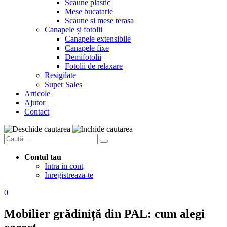
Scaune plastic
Mese bucatarie
Scaune si mese terasa
Canapele și fotolii
Canapele extensibile
Canapele fixe
Demifotolii
Fotolii de relaxare
Resigilate
Super Sales
Articole
Ajutor
Contact
Contul tau
Intra in cont
Inregistreaza-te
0
Mobilier grădiniță din PAL: cum alegi