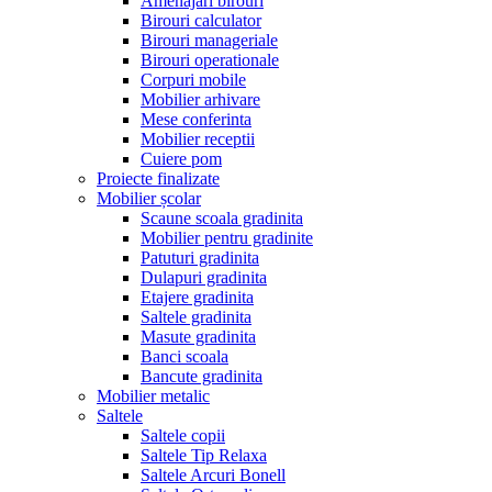
Amenajari birouri
Birouri calculator
Birouri manageriale
Birouri operationale
Corpuri mobile
Mobilier arhivare
Mese conferinta
Mobilier receptii
Cuiere pom
Proiecte finalizate
Mobilier școlar
Scaune scoala gradinita
Mobilier pentru gradinite
Patuturi gradinita
Dulapuri gradinita
Etajere gradinita
Saltele gradinita
Masute gradinita
Banci scoala
Bancute gradinita
Mobilier metalic
Saltele
Saltele copii
Saltele Tip Relaxa
Saltele Arcuri Bonell