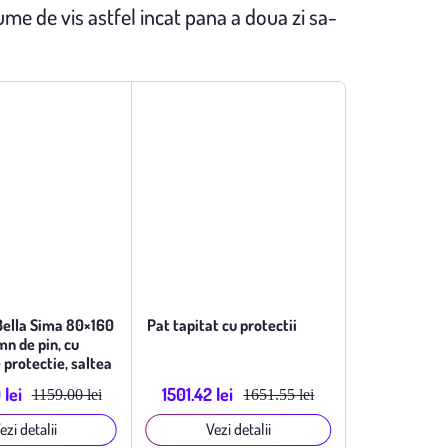
ume de vis astfel incat pana a doua zi sa-
 Bella Sima 80×160
Pat tapitat cu protectii
mn de pin, cu
 protectie, saltea
i
lei
1501.42 lei
1159.00 lei
1651.55 lei
ezi detalii
Vezi detalii