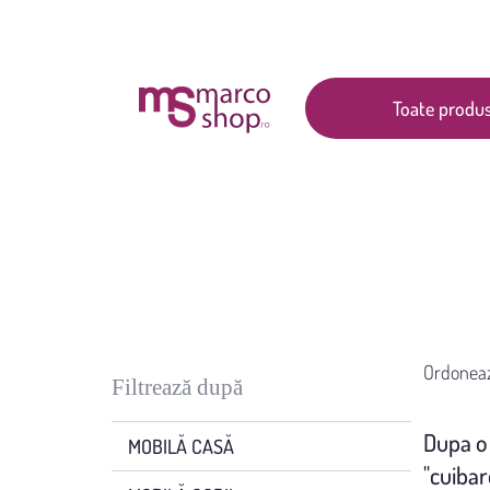
Articole
Ajutor
Contact
Toate produs
Ordonea
Filtrează după
Dupa o 
MOBILĂ CASĂ
"cuibar