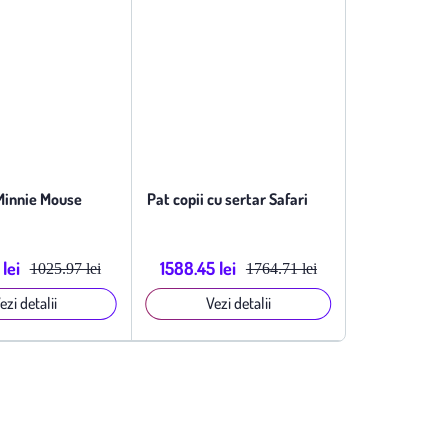
 Minnie Mouse
Pat copii cu sertar Safari
lei
1588.45 lei
1025.97 lei
1764.71 lei
ezi detalii
Vezi detalii