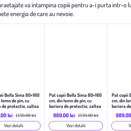
raetajate va intampina copiii pentru a-i purta intr-o l
pete energia de care au nevoie.
pii Bella Sima 80×160
Pat copii Bella Sima 80×160
Pat copii
 lemn de pin, cu
cm, din lemn de pin, cu
cm, din le
 de protectie, saltea
bariera de protectie, saltea
bariera de
, Natur
inclusa, Alb
inclusa, Gr
00 lei
989.00 lei
989.00 
1159.00 lei
1159.00 lei
Vezi detalii
Vezi detalii
V