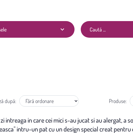
Ai nevoie de informatii?
(021) 252.65.17
|
ele
PATUTURI COPII
Acasă
Mobilă copii
»
Patuturi copii
ză după:
Produse:
zi intreaga in care cei mici s-au jucat si au alergat, a 
easca" intru-un pat cu un design special creat pentru 