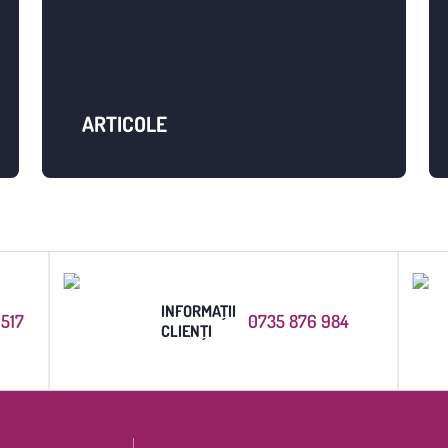
ARTICOLE
INFORMAȚII
6517
0735 876 984
CLIENȚI