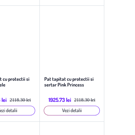
t cu protectii si
Pat tapitat cu protectii si
ele
sertar Pink Princess
 lei
1925.73 lei
2118.30 lei
2118.30 lei
ezi detalii
Vezi detalii