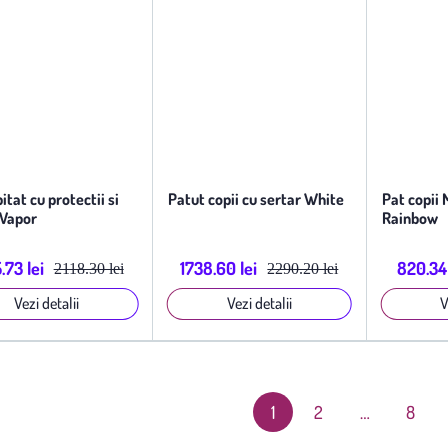
itat cu protectii si
Patut copii cu sertar White
Pat copii
 Vapor
Rainbow
.73 lei
1738.60 lei
820.34 
2118.30 lei
2290.20 lei
Vezi detalii
Vezi detalii
V
1
2
…
8