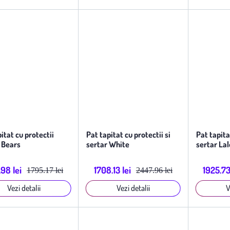
itat cu protectii
Pat tapitat cu protectii si
Pat tapita
 Bears
sertar White
sertar Lal
.98 lei
1708.13 lei
1925.73
1795.17 lei
2447.96 lei
Vezi detalii
Vezi detalii
V