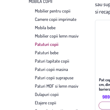
MOBILĂ COPII
sau sup
si reca
Mobilier pentru copii
Camere copii imprimate
Mobila bebe
Mobilier copii lemn masiv
Patuturi copii
Patuturi bebe
Paturi tapitate copii
Paturi copii masina
Paturi copii suprapuse
Pat co
cm, din
Paturi MDF si lemn masiv
bariera
inclusa
Dulapuri copii
989.
Etajere copii