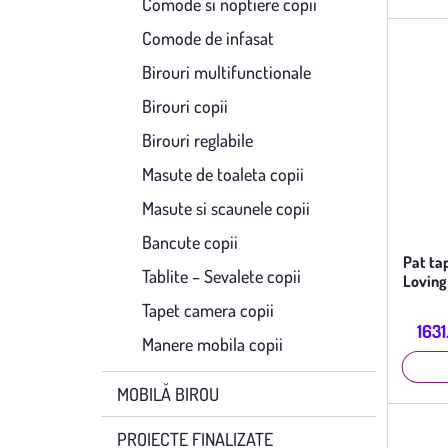
Comode si noptiere copii
Comode de infasat
Birouri multifunctionale
Birouri copii
Birouri reglabile
Masute de toaleta copii
Masute si scaunele copii
Bancute copii
Pat tap
Tablite – Sevalete copii
Loving
Tapet camera copii
1631
Manere mobila copii
MOBILĂ BIROU
PROIECTE FINALIZATE