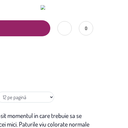
0735.876.984
office@marcoshop-online.ro
0
sosit momentul in care trebuie sa se
cei mici. Paturile viu colorate normale