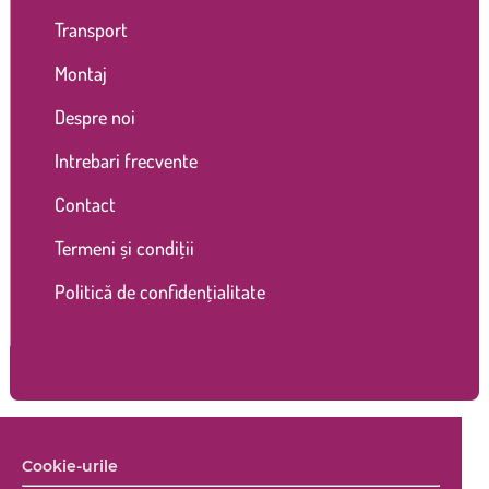
Transport
Montaj
Despre noi
Intrebari frecvente
Contact
Termeni și condiții
Politică de confidențialitate
Copyright © 2026 Marco Shop. Toate drepturile rezervate. |
Cookie-urile
Creare magazin online
+ Marketing online by End Soft Design