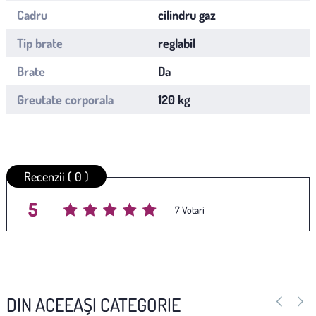
Cadru
cilindru gaz
Tip brate
reglabil
Brate
Da
Greutate corporala
120 kg
Recenzii ( 0 )
5
Average rating
/ 5. Vote count:
7
DIN ACEEAȘI CATEGORIE