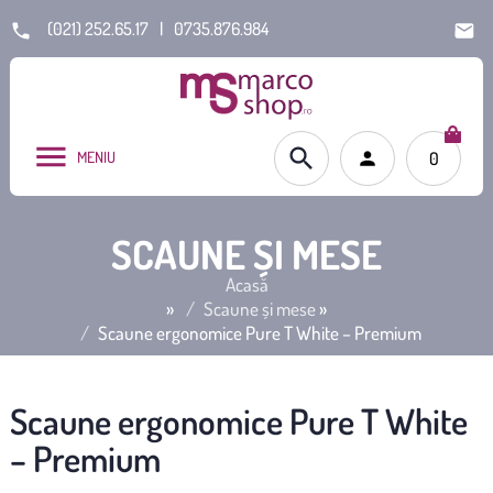
(021) 252.65.17
|
0735.876.984
MENIU
0
SCAUNE ȘI MESE
Acasă
»
Scaune și mese
»
Scaune ergonomice Pure T White – Premium
Scaune ergonomice Pure T White
– Premium