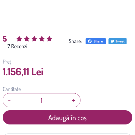
5
Share:
(
7
)
Preț
1.156,11 Lei
Cantitate
-
+
Adaugă în coș