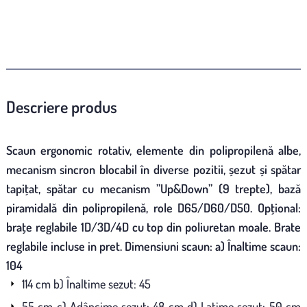
Descriere produs
Scaun ergonomic rotativ, elemente din polipropilenă albe,
mecanism sincron blocabil în diverse pozitii, șezut și spătar
tapițat, spătar cu mecanism ”Up&Down” (9 trepte), bază
piramidală din polipropilenă, role D65/D60/D50. Opțional:
brațe reglabile 1D/3D/4D cu top din poliuretan moale. Brate
reglabile incluse in pret. Dimensiuni scaun: a) Înaltime scaun:
104
114 cm b) Înaltime sezut: 45
55 cm c) Adâncime sezut: 48 cm d) Latime sezut: 50 cm