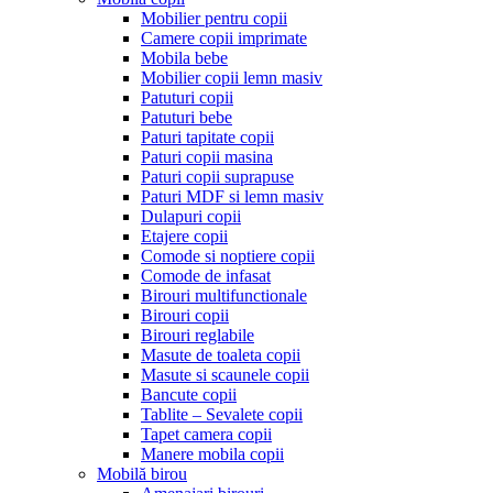
Mobilier pentru copii
Camere copii imprimate
Mobila bebe
Mobilier copii lemn masiv
Patuturi copii
Patuturi bebe
Paturi tapitate copii
Paturi copii masina
Paturi copii suprapuse
Paturi MDF si lemn masiv
Dulapuri copii
Etajere copii
Comode si noptiere copii
Comode de infasat
Birouri multifunctionale
Birouri copii
Birouri reglabile
Masute de toaleta copii
Masute si scaunele copii
Bancute copii
Tablite – Sevalete copii
Tapet camera copii
Manere mobila copii
Mobilă birou