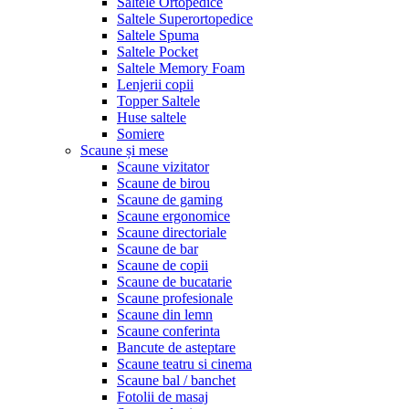
Saltele Ortopedice
Saltele Superortopedice
Saltele Spuma
Saltele Pocket
Saltele Memory Foam
Lenjerii copii
Topper Saltele
Huse saltele
Somiere
Scaune și mese
Scaune vizitator
Scaune de birou
Scaune de gaming
Scaune ergonomice
Scaune directoriale
Scaune de bar
Scaune de copii
Scaune de bucatarie
Scaune profesionale
Scaune din lemn
Scaune conferinta
Bancute de asteptare
Scaune teatru si cinema
Scaune bal / banchet
Fotolii de masaj