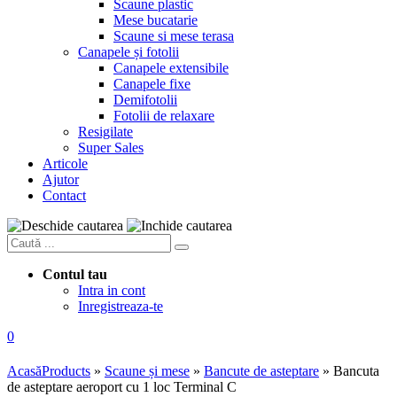
Scaune plastic
Mese bucatarie
Scaune si mese terasa
Canapele și fotolii
Canapele extensibile
Canapele fixe
Demifotolii
Fotolii de relaxare
Resigilate
Super Sales
Articole
Ajutor
Contact
Contul tau
Intra in cont
Inregistreaza-te
0
Acasă
Products
»
Scaune și mese
»
Bancute de asteptare
»
Bancuta
de asteptare aeroport cu 1 loc Terminal C