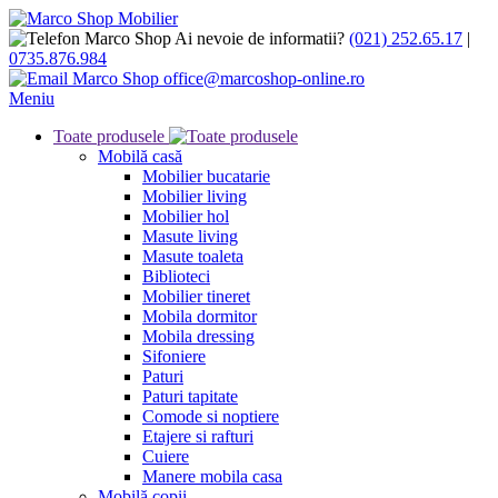
Ai nevoie de informatii?
(021) 252.65.17
|
0735.876.984
office@marcoshop-online.ro
Meniu
Toate produsele
Mobilă casă
Mobilier bucatarie
Mobilier living
Mobilier hol
Masute living
Masute toaleta
Biblioteci
Mobilier tineret
Mobila dormitor
Mobila dressing
Sifoniere
Paturi
Paturi tapitate
Comode si noptiere
Etajere si rafturi
Cuiere
Manere mobila casa
Mobilă copii