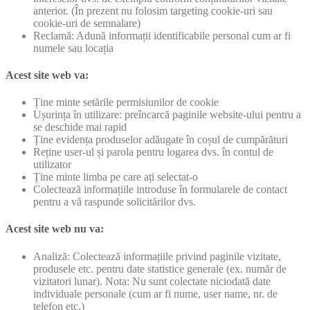
anterior. (În prezent nu folosim targeting cookie-uri sau
cookie-uri de semnalare)
Reclamă: Adună informații identificabile personal cum ar fi
numele sau locația
Acest site web va:
Ține minte setările permisiunilor de cookie
Ușurința în utilizare: preîncarcă paginile website-ului pentru a
se deschide mai rapid
Ține evidența produselor adăugate în coșul de cumpărături
Reține user-ul și parola pentru logarea dvs. în contul de
utilizator
Ține minte limba pe care ați selectat-o
Colectează informațiile introduse în formularele de contact
pentru a vă raspunde solicitărilor dvs.
Acest site web nu va:
Analiză: Colectează informațiile privind paginile vizitate,
produsele etc. pentru date statistice generale (ex. număr de
vizitatori lunar). Nota: Nu sunt colectate niciodată date
individuale personale (cum ar fi nume, user name, nr. de
telefon etc.)