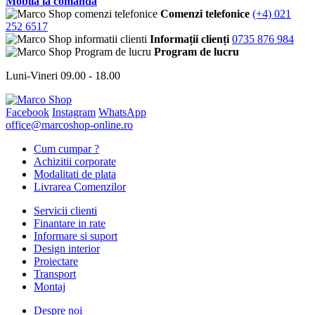
Mobila la comandă
Comenzi telefonice
(+4) 021
252 6517
Informații clienți
0735 876 984
Program de lucru
Luni-Vineri 09.00 - 18.00
Facebook
Instagram
WhatsApp
office@marcoshop-online.ro
Cum cumpar ?
Achizitii corporate
Modalitati de plata
Livrarea Comenzilor
Servicii clienti
Finantare in rate
Informare si suport
Design interior
Proiectare
Transport
Montaj
Despre noi