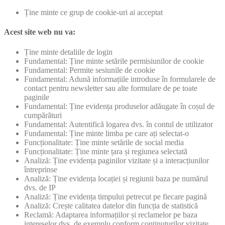
Ține minte ce grup de cookie-uri ai acceptat
Acest site web nu va:
Ține minte detaliile de login
Fundamental: Ține minte setările permisiunilor de cookie
Fundamental: Permite sesiunile de cookie
Fundamental: Adună informațiile introduse în formularele de
contact pentru newsletter sau alte formulare de pe toate
paginile
Fundamental: Ține evidența produselor adăugate în coșul de
cumpărături
Fundamental: Autentifică logarea dvs. în contul de utilizator
Fundamental: Ține minte limba pe care ați selectat-o
Funcționalitate: Ține minte setările de social media
Funcționalitate: Ține minte țara și regiunea selectată
Analiză: Ține evidența paginilor vizitate și a interacțiunilor
întreprinse
Analiză: Ține evidența locației și regiunii baza pe numărul
dvs. de IP
Analiză: Ține evidența timpului petrecut pe fiecare pagină
Analiză: Crește calitatea datelor din funcția de statistică
Reclamă: Adaptarea informațiilor și reclamelor pe baza
intereselor dvs. de exemplu conform conținuturilor vizitate