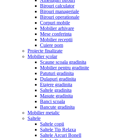
Amenajari birouri
Birouri calculator
Birouri manageriale
Birouri operationale
Corpuri mobile
Mobilier arhivare
Mese conferinta
Mobilier receptii
Cuiere pom
Proiecte finalizate
Mobilier școlar
Scaune scoala gradinita
Mobilier pentru gradinite
Patuturi gradinita
Dulapuri gradinita
Etajere gradinita
Saltele gradinita
Masute gradinita
Banci scoala
Bancute gradinita
Mobilier metalic
Saltele
Saltele copii
Saltele Tip Relaxa
Saltele Arcuri Bonell