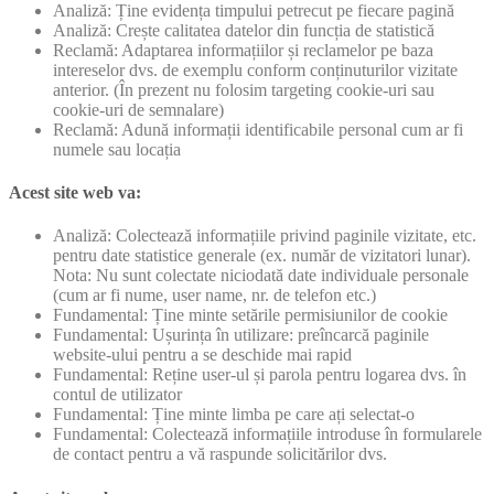
Analiză: Ține evidența timpului petrecut pe fiecare pagină
Analiză: Crește calitatea datelor din funcția de statistică
Reclamă: Adaptarea informațiilor și reclamelor pe baza
intereselor dvs. de exemplu conform conținuturilor vizitate
anterior. (În prezent nu folosim targeting cookie-uri sau
cookie-uri de semnalare)
Reclamă: Adună informații identificabile personal cum ar fi
numele sau locația
Acest site web va:
Analiză: Colectează informațiile privind paginile vizitate, etc.
pentru date statistice generale (ex. număr de vizitatori lunar).
Nota: Nu sunt colectate niciodată date individuale personale
(cum ar fi nume, user name, nr. de telefon etc.)
Fundamental: Ține minte setările permisiunilor de cookie
Fundamental: Ușurința în utilizare: preîncarcă paginile
website-ului pentru a se deschide mai rapid
Fundamental: Reține user-ul și parola pentru logarea dvs. în
contul de utilizator
Fundamental: Ține minte limba pe care ați selectat-o
Fundamental: Colectează informațiile introduse în formularele
de contact pentru a vă raspunde solicitărilor dvs.