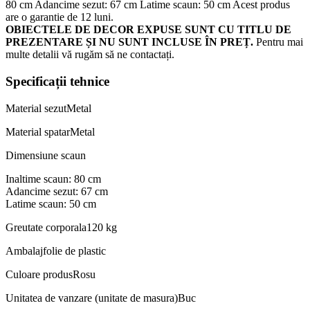
80 cm Adancime sezut: 67 cm Latime scaun: 50 cm Acest produs
are o garantie de 12 luni.
OBIECTELE DE DECOR EXPUSE SUNT CU TITLU DE
PREZENTARE ȘI NU SUNT INCLUSE ÎN PREȚ.
Pentru mai
multe detalii vă rugăm să ne contactați.
Specificații tehnice
Material sezut
Metal
Material spatar
Metal
Dimensiune scaun
Inaltime scaun: 80 cm
Adancime sezut: 67 cm
Latime scaun: 50 cm
Greutate corporala
120 kg
Ambalaj
folie de plastic
Culoare produs
Rosu
Unitatea de vanzare (unitate de masura)
Buc