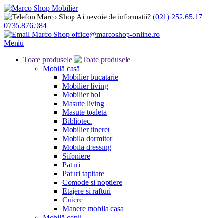
Ai nevoie de informatii?
(021) 252.65.17
|
0735.876.984
office@marcoshop-online.ro
Meniu
Toate produsele
Mobilă casă
Mobilier bucatarie
Mobilier living
Mobilier hol
Masute living
Masute toaleta
Biblioteci
Mobilier tineret
Mobila dormitor
Mobila dressing
Sifoniere
Paturi
Paturi tapitate
Comode si noptiere
Etajere si rafturi
Cuiere
Manere mobila casa
Mobilă copii