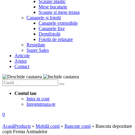
Scaune plastic
Mese bucatarie
Scaune si mese terasa
Canapele și fotolii
Canapele extensibile
Canapele fixe
Demifotolii
Fotolii de relaxare
Resigilate
Super Sales
Articole
Ajutor
Contact
Contul tau
Intra in cont
Inregistreaza-te
0
Acasă
Products
»
Mobilă copii
»
Bancute copii
»
Bancuta depozitare
copii Ferma Animalelor