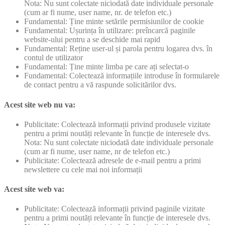
Nota: Nu sunt colectate niciodată date individuale personale
(cum ar fi nume, user name, nr. de telefon etc.)
Fundamental: Ține minte setările permisiunilor de cookie
Fundamental: Ușurința în utilizare: preîncarcă paginile
website-ului pentru a se deschide mai rapid
Fundamental: Reține user-ul și parola pentru logarea dvs. în
contul de utilizator
Fundamental: Ține minte limba pe care ați selectat-o
Fundamental: Colectează informațiile introduse în formularele
de contact pentru a vă raspunde solicitărilor dvs.
Acest site web nu va:
Publicitate: Colectează informații privind produsele vizitate
pentru a primi noutăți relevante în funcție de interesele dvs.
Nota: Nu sunt colectate niciodată date individuale personale
(cum ar fi nume, user name, nr de telefon etc.)
Publicitate: Colectează adresele de e-mail pentru a primi
newslettere cu cele mai noi informații
Acest site web va:
Publicitate: Colectează informații privind paginile vizitate
pentru a primi noutăți relevante în funcție de interesele dvs.