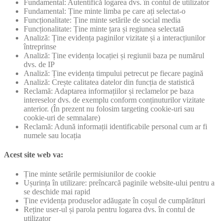
Fundamental: Autentifică logarea dvs. în contul de utilizator
Fundamental: Ține minte limba pe care ați selectat-o
Funcționalitate: Ține minte setările de social media
Funcționalitate: Ține minte țara și regiunea selectată
Analiză: Ține evidența paginilor vizitate și a interacțiunilor
întreprinse
Analiză: Ține evidența locației și regiunii baza pe numărul
dvs. de IP
Analiză: Ține evidența timpului petrecut pe fiecare pagină
Analiză: Crește calitatea datelor din funcția de statistică
Reclamă: Adaptarea informațiilor și reclamelor pe baza
intereselor dvs. de exemplu conform conținuturilor vizitate
anterior. (În prezent nu folosim targeting cookie-uri sau
cookie-uri de semnalare)
Reclamă: Adună informații identificabile personal cum ar fi
numele sau locația
Acest site web va:
Ține minte setările permisiunilor de cookie
Ușurința în utilizare: preîncarcă paginile website-ului pentru a
se deschide mai rapid
Ține evidența produselor adăugate în coșul de cumpărături
Reține user-ul și parola pentru logarea dvs. în contul de
utilizator