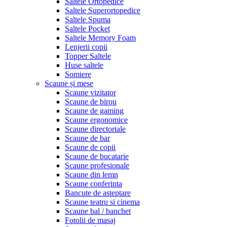
Saltele Ortopedice
Saltele Superortopedice
Saltele Spuma
Saltele Pocket
Saltele Memory Foam
Lenjerii copii
Topper Saltele
Huse saltele
Somiere
Scaune și mese
Scaune vizitator
Scaune de birou
Scaune de gaming
Scaune ergonomice
Scaune directoriale
Scaune de bar
Scaune de copii
Scaune de bucatarie
Scaune profesionale
Scaune din lemn
Scaune conferinta
Bancute de asteptare
Scaune teatru si cinema
Scaune bal / banchet
Fotolii de masaj