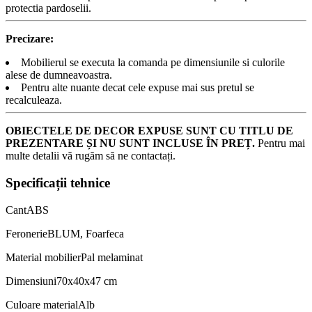
protectia pardoselii.
Precizare:
Mobilierul se executa la comanda pe dimensiunile si culorile
alese de dumneavoastra.
Pentru alte nuante decat cele expuse mai sus pretul se
recalculeaza.
OBIECTELE DE DECOR EXPUSE SUNT CU TITLU DE
PREZENTARE ȘI NU SUNT INCLUSE ÎN PREȚ.
Pentru mai
multe detalii vă rugăm să ne contactați.
Specificații tehnice
Cant
ABS
Feronerie
BLUM, Foarfeca
Material mobilier
Pal melaminat
Dimensiuni
70x40x47 cm
Culoare material
Alb