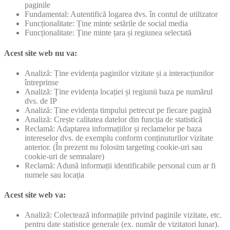
paginile
Fundamental: Autentifică logarea dvs. în contul de utilizator
Funcționalitate: Ține minte setările de social media
Funcționalitate: Ține minte țara și regiunea selectată
Acest site web nu va:
Analiză: Ține evidența paginilor vizitate și a interacțiunilor
întreprinse
Analiză: Ține evidența locației și regiunii baza pe numărul
dvs. de IP
Analiză: Ține evidența timpului petrecut pe fiecare pagină
Analiză: Crește calitatea datelor din funcția de statistică
Reclamă: Adaptarea informațiilor și reclamelor pe baza
intereselor dvs. de exemplu conform conținuturilor vizitate
anterior. (În prezent nu folosim targeting cookie-uri sau
cookie-uri de semnalare)
Reclamă: Adună informații identificabile personal cum ar fi
numele sau locația
Acest site web va:
Analiză: Colectează informațiile privind paginile vizitate, etc.
pentru date statistice generale (ex. număr de vizitatori lunar).