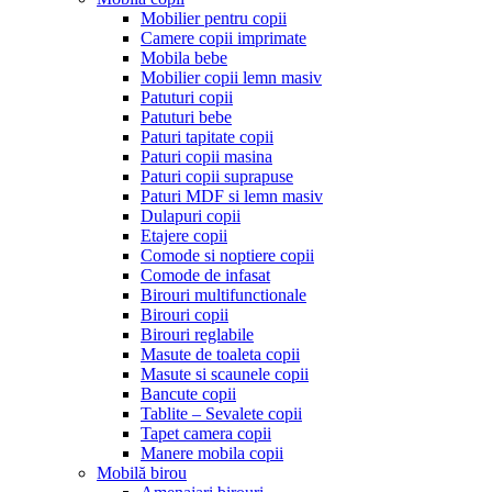
Mobilier pentru copii
Camere copii imprimate
Mobila bebe
Mobilier copii lemn masiv
Patuturi copii
Patuturi bebe
Paturi tapitate copii
Paturi copii masina
Paturi copii suprapuse
Paturi MDF si lemn masiv
Dulapuri copii
Etajere copii
Comode si noptiere copii
Comode de infasat
Birouri multifunctionale
Birouri copii
Birouri reglabile
Masute de toaleta copii
Masute si scaunele copii
Bancute copii
Tablite – Sevalete copii
Tapet camera copii
Manere mobila copii
Mobilă birou