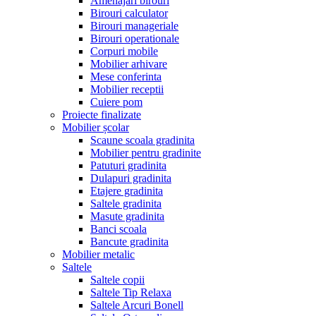
Amenajari birouri
Birouri calculator
Birouri manageriale
Birouri operationale
Corpuri mobile
Mobilier arhivare
Mese conferinta
Mobilier receptii
Cuiere pom
Proiecte finalizate
Mobilier școlar
Scaune scoala gradinita
Mobilier pentru gradinite
Patuturi gradinita
Dulapuri gradinita
Etajere gradinita
Saltele gradinita
Masute gradinita
Banci scoala
Bancute gradinita
Mobilier metalic
Saltele
Saltele copii
Saltele Tip Relaxa
Saltele Arcuri Bonell