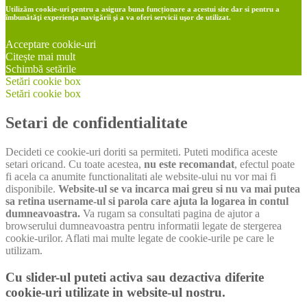
Utilizăm cookie-uri pentru a asigura buna funcționare a acestui site dar si pentru a
îmbunătăţi experienţa navigării şi a va oferi servicii uşor de utilizat.
Acceptare cookie-uri
Citește mai mult
Schimbă setările
Setări cookie box
Setări cookie box
Setari de confidentialitate
Decideti ce cookie-uri doriti sa permiteti. Puteti modifica aceste
setari oricand. Cu toate acestea,
nu este recomandat
, efectul poate
fi acela ca anumite functionalitati ale website-ului nu vor mai fi
disponibile.
Website-ul se va incarca mai greu si nu va mai putea
sa retina username-ul si parola care ajuta la logarea in contul
dumneavoastra.
Va rugam sa consultati pagina de ajutor a
browserului dumneavoastra pentru informatii legate de stergerea
cookie-urilor. Aflati mai multe legate de cookie-urile pe care le
utilizam.
Cu slider-ul puteti activa sau dezactiva diferite
cookie-uri utilizate in website-ul nostru.