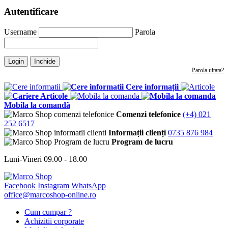
Autentificare
Username
Parola
Login
Inchide
Parola uitata?
Cere informații
Articole
Mobila la comandă
Comenzi telefonice
(+4) 021
252 6517
Informații clienți
0735 876 984
Program de lucru
Luni-Vineri 09.00 - 18.00
Facebook
Instagram
WhatsApp
office@marcoshop-online.ro
Cum cumpar ?
Achizitii corporate