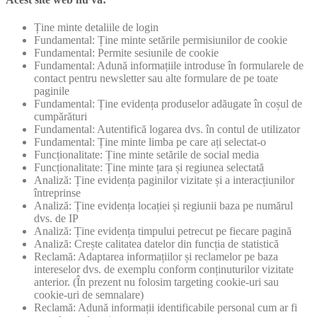
Ține minte detaliile de login
Fundamental: Ține minte setările permisiunilor de cookie
Fundamental: Permite sesiunile de cookie
Fundamental: Adună informațiile introduse în formularele de
contact pentru newsletter sau alte formulare de pe toate
paginile
Fundamental: Ține evidența produselor adăugate în coșul de
cumpărături
Fundamental: Autentifică logarea dvs. în contul de utilizator
Fundamental: Ține minte limba pe care ați selectat-o
Funcționalitate: Ține minte setările de social media
Funcționalitate: Ține minte țara și regiunea selectată
Analiză: Ține evidența paginilor vizitate și a interacțiunilor
întreprinse
Analiză: Ține evidența locației și regiunii baza pe numărul
dvs. de IP
Analiză: Ține evidența timpului petrecut pe fiecare pagină
Analiză: Crește calitatea datelor din funcția de statistică
Reclamă: Adaptarea informațiilor și reclamelor pe baza
intereselor dvs. de exemplu conform conținuturilor vizitate
anterior. (În prezent nu folosim targeting cookie-uri sau
cookie-uri de semnalare)
Reclamă: Adună informații identificabile personal cum ar fi