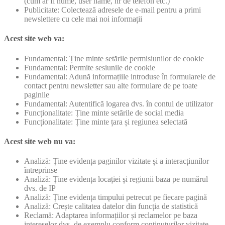
(cum ar fi nume, user name, nr de telefon etc.)
Publicitate: Colectează adresele de e-mail pentru a primi
newslettere cu cele mai noi informații
Acest site web va:
Fundamental: Ține minte setările permisiunilor de cookie
Fundamental: Permite sesiunile de cookie
Fundamental: Adună informațiile introduse în formularele de
contact pentru newsletter sau alte formulare de pe toate
paginile
Fundamental: Autentifică logarea dvs. în contul de utilizator
Funcționalitate: Ține minte setările de social media
Funcționalitate: Ține minte țara și regiunea selectată
Acest site web nu va:
Analiză: Ține evidența paginilor vizitate și a interacțiunilor
întreprinse
Analiză: Ține evidența locației și regiunii baza pe numărul
dvs. de IP
Analiză: Ține evidența timpului petrecut pe fiecare pagină
Analiză: Crește calitatea datelor din funcția de statistică
Reclamă: Adaptarea informațiilor și reclamelor pe baza
intereselor dvs. de exemplu conform conținuturilor vizitate