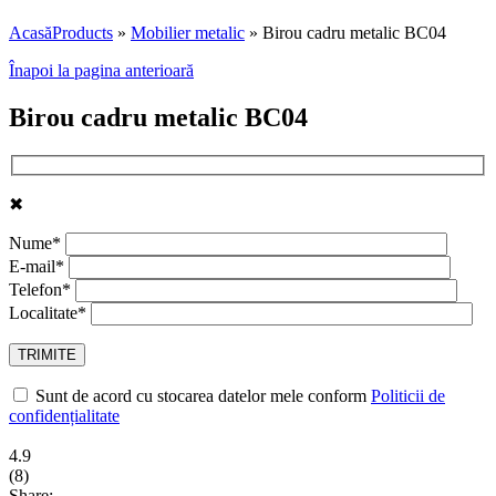
Acasă
Products
»
Mobilier metalic
»
Birou cadru metalic BC04
Înapoi la pagina anterioară
Birou cadru metalic BC04
✖
Nume*
E-mail*
Telefon*
Localitate*
Sunt de acord cu stocarea datelor mele conform
Politicii de
confidențialitate
4.9
(
8
)
Share: