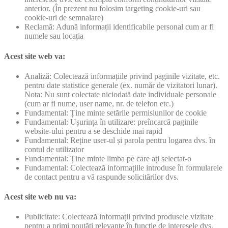
anterior. (În prezent nu folosim targeting cookie-uri sau
cookie-uri de semnalare)
Reclamă: Adună informații identificabile personal cum ar fi
numele sau locația
Acest site web va:
Analiză: Colectează informațiile privind paginile vizitate, etc.
pentru date statistice generale (ex. număr de vizitatori lunar).
Nota: Nu sunt colectate niciodată date individuale personale
(cum ar fi nume, user name, nr. de telefon etc.)
Fundamental: Ține minte setările permisiunilor de cookie
Fundamental: Ușurința în utilizare: preîncarcă paginile
website-ului pentru a se deschide mai rapid
Fundamental: Reține user-ul și parola pentru logarea dvs. în
contul de utilizator
Fundamental: Ține minte limba pe care ați selectat-o
Fundamental: Colectează informațiile introduse în formularele
de contact pentru a vă raspunde solicitărilor dvs.
Acest site web nu va:
Publicitate: Colectează informații privind produsele vizitate
pentru a primi noutăți relevante în funcție de interesele dvs.