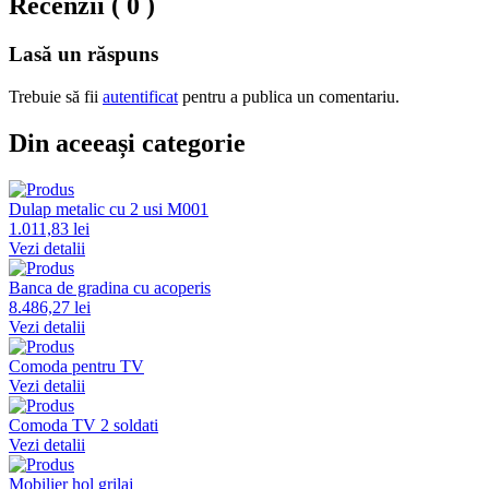
Recenzii ( 0 )
Lasă un răspuns
Trebuie să fii
autentificat
pentru a publica un comentariu.
Din aceeași categorie
Dulap metalic cu 2 usi M001
1.011,83 lei
Vezi detalii
Banca de gradina cu acoperis
8.486,27 lei
Vezi detalii
Comoda pentru TV
Vezi detalii
Comoda TV 2 soldati
Vezi detalii
Mobilier hol grilaj