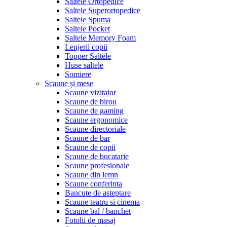
Saltele Ortopedice
Saltele Superortopedice
Saltele Spuma
Saltele Pocket
Saltele Memory Foam
Lenjerii copii
Topper Saltele
Huse saltele
Somiere
Scaune și mese
Scaune vizitator
Scaune de birou
Scaune de gaming
Scaune ergonomice
Scaune directoriale
Scaune de bar
Scaune de copii
Scaune de bucatarie
Scaune profesionale
Scaune din lemn
Scaune conferinta
Bancute de asteptare
Scaune teatru si cinema
Scaune bal / banchet
Fotolii de masaj