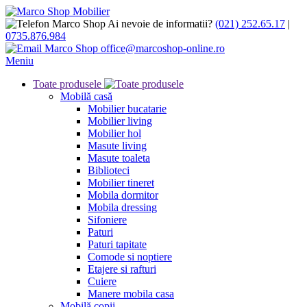
Ai nevoie de informatii?
(021) 252.65.17
|
0735.876.984
office@marcoshop-online.ro
Meniu
Toate produsele
Mobilă casă
Mobilier bucatarie
Mobilier living
Mobilier hol
Masute living
Masute toaleta
Biblioteci
Mobilier tineret
Mobila dormitor
Mobila dressing
Sifoniere
Paturi
Paturi tapitate
Comode si noptiere
Etajere si rafturi
Cuiere
Manere mobila casa
Mobilă copii