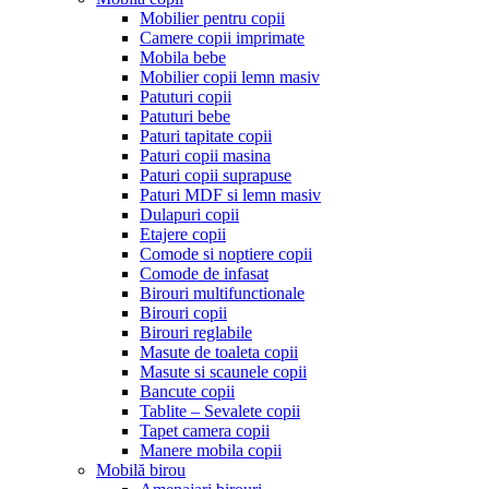
Mobilier pentru copii
Camere copii imprimate
Mobila bebe
Mobilier copii lemn masiv
Patuturi copii
Patuturi bebe
Paturi tapitate copii
Paturi copii masina
Paturi copii suprapuse
Paturi MDF si lemn masiv
Dulapuri copii
Etajere copii
Comode si noptiere copii
Comode de infasat
Birouri multifunctionale
Birouri copii
Birouri reglabile
Masute de toaleta copii
Masute si scaunele copii
Bancute copii
Tablite – Sevalete copii
Tapet camera copii
Manere mobila copii
Mobilă birou