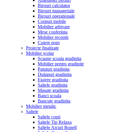
Amenajari birouri
Birouri calculator
Birouri manageriale
Birouri operationale
Corpuri mobile
Mobilier arhivare
Mese conferinta
Mobilier receptii
Cuiere pom
Proiecte finalizate
Mobilier școlar
Scaune scoala gradinita
Mobilier pentru gradinite
Patuturi gradinita
Dulapuri gradinita
Etajere gradinita
Saltele gradinita
Masute gradinita
Banci scoala
Bancute gradinita
Mobilier metalic
Saltele
Saltele copii
Saltele Tip Relaxa
Saltele Arcuri Bonell