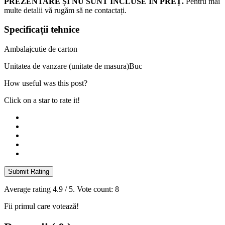
PREZENTARE ȘI NU SUNT INCLUSE ÎN PREȚ.
Pentru mai
multe detalii vă rugăm să ne contactați.
Specificații tehnice
Ambalaj
cutie de carton
Unitatea de vanzare (unitate de masura)
Buc
How useful was this post?
Click on a star to rate it!
Submit Rating
Average rating
4.9
/ 5. Vote count:
8
Fii primul care votează!