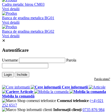
Cadru metalic birou CM03
Vezi detalii
Banca de gradina metalica BG01
Vezi detalii
Banca de gradina metalica BG02
Vezi detalii
✕
Autentificare
Username
Parola
Login
Inchide
Parola uitata?
Cere informații
Articole
Mobila la comandă
Comenzi telefonice
(+4) 021
252 6517
Informații clienți
0735 876 984