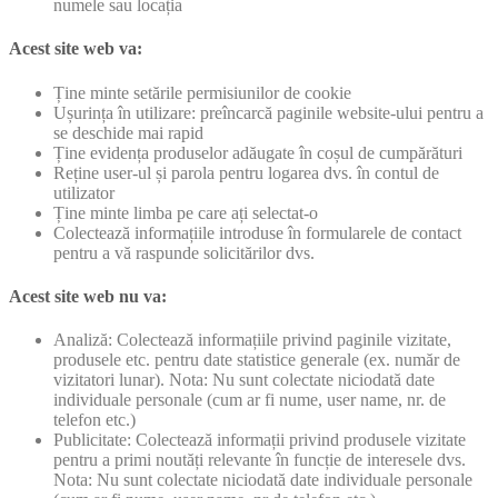
numele sau locația
Acest site web va:
Ține minte setările permisiunilor de cookie
Ușurința în utilizare: preîncarcă paginile website-ului pentru a
se deschide mai rapid
Ține evidența produselor adăugate în coșul de cumpărături
Reține user-ul și parola pentru logarea dvs. în contul de
utilizator
Ține minte limba pe care ați selectat-o
Colectează informațiile introduse în formularele de contact
pentru a vă raspunde solicitărilor dvs.
Acest site web nu va:
Analiză: Colectează informațiile privind paginile vizitate,
produsele etc. pentru date statistice generale (ex. număr de
vizitatori lunar). Nota: Nu sunt colectate niciodată date
individuale personale (cum ar fi nume, user name, nr. de
telefon etc.)
Publicitate: Colectează informații privind produsele vizitate
pentru a primi noutăți relevante în funcție de interesele dvs.
Nota: Nu sunt colectate niciodată date individuale personale