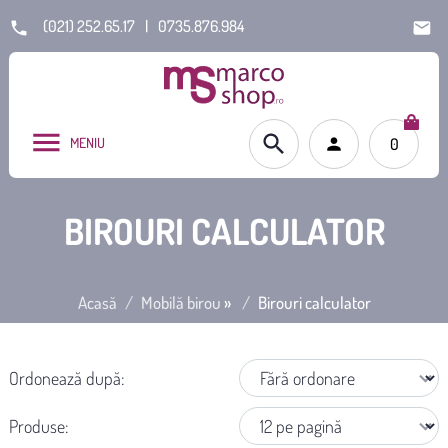
(021) 252.65.17
|
0735.876.984
MENIU
0
BIROURI CALCULATOR
Acasă
Mobilă birou
»
Birouri calculator
Ordonează după:
Produse: