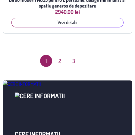
Birou modern M035 pentru 2 persoane, design minimalist si
spatiu generos de depozitare
2940.00 lei
Vezi detalii
1
2
3
CERE INFORMAȚII