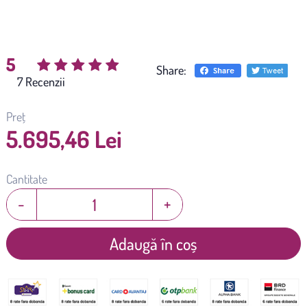
5
Share:
(
7
)
Preț
5.695,46 Lei
Cantitate
-
+
Adaugă în coș