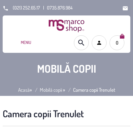
(021) 252.65.17
|
0735.876.984
MENIU
0
MOBILĂ COPII
Acasă
»
Mobilă copii
»
Camera copii Trenulet
Camera copii Trenulet