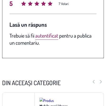
5
Average rating
/ 5. Vote count:
7
Lasă un răspuns
Trebuie să fii
autentificat
pentru a publica
un comentariu.
DIN ACEEAȘI CATEGORIE
Mobila copii Vapor