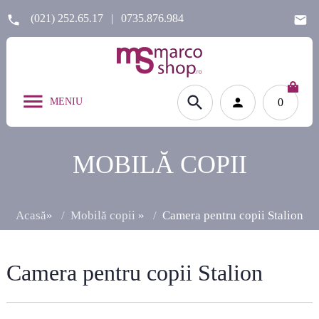
(021) 252.65.17
|
0735.876.984
MENIU
0
MOBILĂ COPII
Acasă
»
Mobilă copii
»
Camera pentru copii Stalion
Camera pentru copii Stalion