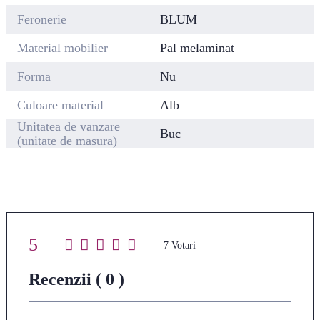
Feronerie
BLUM
Material mobilier
Pal melaminat
Forma
Nu
Culoare material
Alb
Unitatea de vanzare
Buc
(unitate de masura)
5
Average rating
/ 5. Vote
7
count:
Recenzii ( 0 )