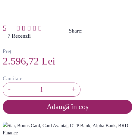
5
Share:
(
7
)
Preț
2.596,72 Lei
Cantitate
-
+
Adaugă în coș