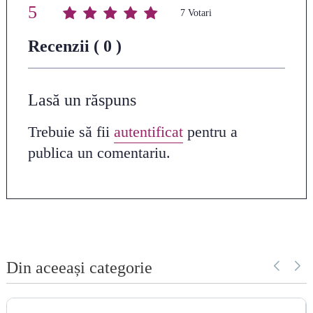
5
Average rating
/ 5. Vote count:
7
Recenzii ( 0 )
Lasă un răspuns
Trebuie să fii
autentificat
pentru a
publica un comentariu.
Din aceeași categorie