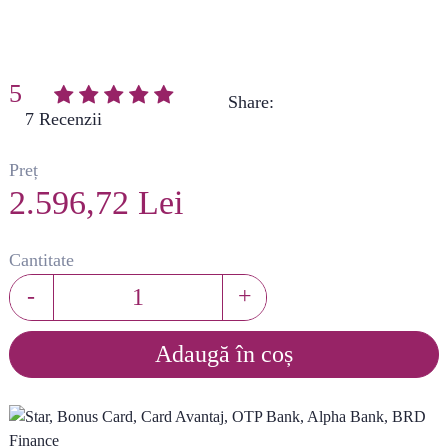
5
Share:
(
7
)
Preț
2.596,72 Lei
Cantitate
-
+
Adaugă în coș