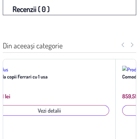
Recenzii ( 0 )
Din aceeași categorie
Comoda fetite Barbie
859,51 lei
Vezi detalii