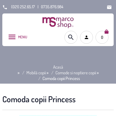
(021) 252.65.17
|
0735.876.984
MENIU
0
Acasă
»
Mobilă copii
»
Comode si noptiere copii
»
Comoda copii Princess
Comoda copii Princess