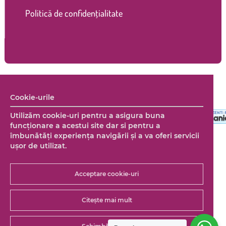
Politică de confidențialitate
Copyright © 2026 Marco Shop. Toate drepturile rezervate. |
Cookie-urile
Creare magazin online
+ Marketing online by End Soft Design
Utilizăm cookie-uri pentru a asigura buna
funcționare a acestui site dar si pentru a
îmbunătăţi experienţa navigării şi a va oferi servicii
uşor de utilizat.
Acceptare cookie-uri
Citește mai mult