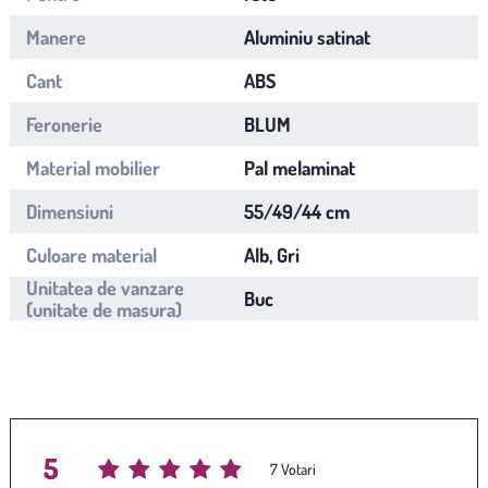
Manere
Aluminiu satinat
Cant
ABS
Feronerie
BLUM
Material mobilier
Pal melaminat
Dimensiuni
55/49/44 cm
Culoare material
Alb, Gri
Unitatea de vanzare
Buc
(unitate de masura)
5
Average rating
/ 5. Vote count:
7