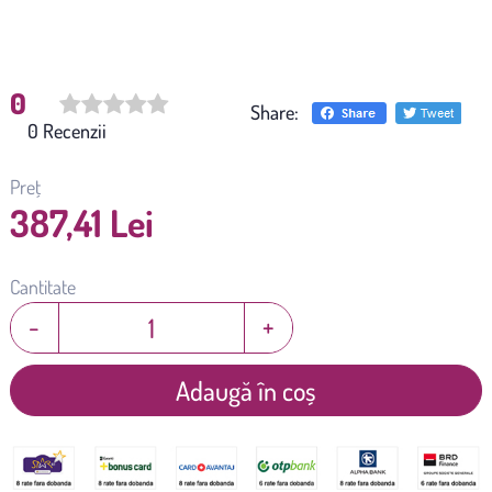
0
Share:
(
0
)
Preț
387,41 Lei
Cantitate
-
+
Adaugă în coș