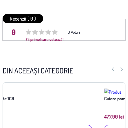
Recenzii ( 0 )
0
Average rating
/ 5. Vote
0
Fii primul care votează!
count:
DIN ACEEAȘI CATEGORIE
Cuiere pom Dallas
477,90 lei