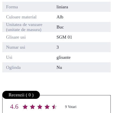
Forma
liniara
Culoare material
Alb
Unitatea de vanzare
Buc
(unitate de masura)
Glisare usi
SGM 01
Numar usi
3
Usi
glisante
Oglinda
Nu
Recenzii ( 0 )
4.6
Average rating
/ 5. Vote count:
9