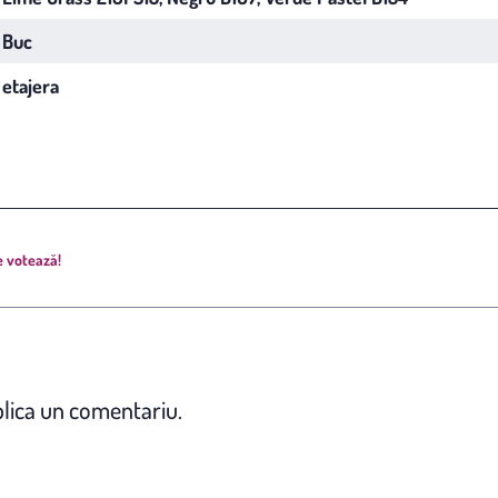
Buc
etajera
e votează!
lica un comentariu.