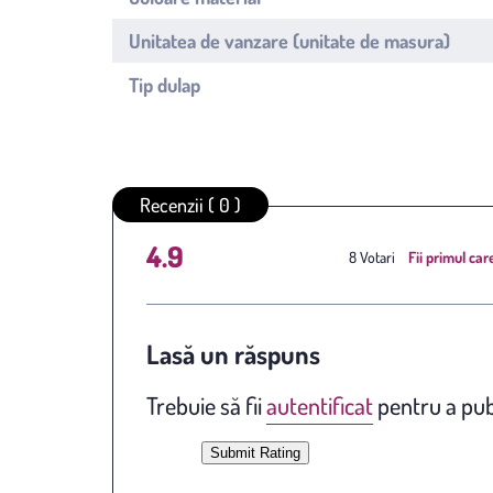
Unitatea de vanzare (unitate de masura)
Tip dulap
Recenzii ( 0 )
4.9
Average rating
/ 5. Vote
8
Fii primul car
count:
Lasă un răspuns
Trebuie să fii
autentificat
pentru a pub
Submit Rating