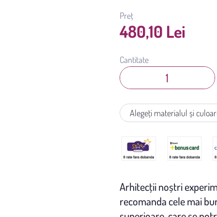
Preț
480,10 Lei
Cantitate
Arhitecţii noștri experim
recomanda cele mai bune
superioare, care se potr