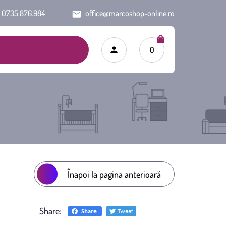
0735.876.984
office@marcoshop-online.ro
0
Înapoi la pagina anterioară
Share: