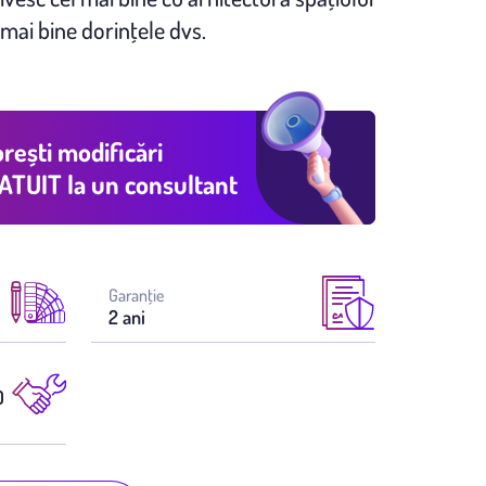
 mai bine dorinţele dvs.
rești modificări
ATUIT
la un consultant
Garanţie
2 ani
0