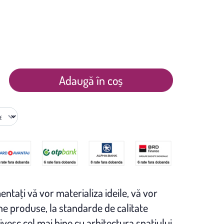
Adaugă în coș
entaţi vă vor materializa ideile, vă vor
 produse, la standarde de calitate
ivesc cel mai bine cu arhitectura spaţiului