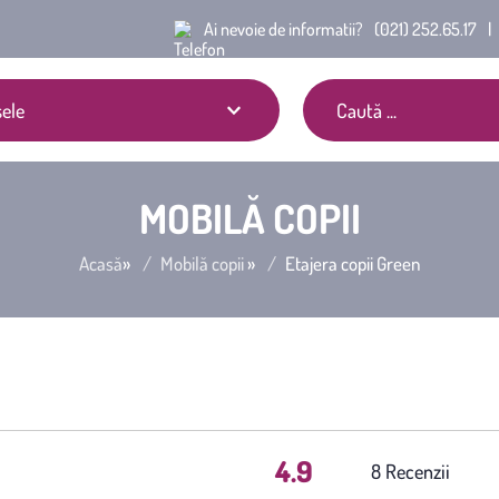
Ai nevoie de informatii?
(021) 252.65.17
|
ele
MOBILĂ COPII
Acasă
»
Mobilă copii
»
Etajera copii Green
4.9
(
8
)