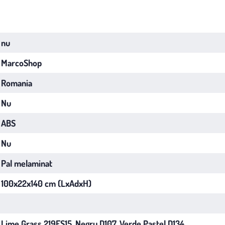
nu
MarcoShop
Romania
Nu
ABS
Nu
Pal melaminat
100x22x140 cm (LxAdxH)
Lime Grass 219FS15, Negru D107, Verde Pastel D134