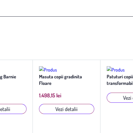
ng Barnie
Masuta copii gradinita
Patuturi copii
Floare
transformabi
1.498,15 lei
Vezi 
etalii
Vezi detalii