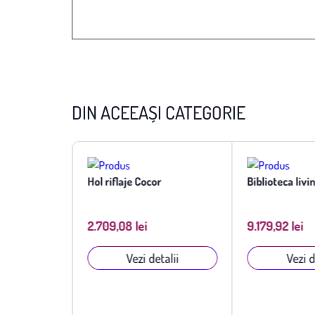
DIN ACEEAȘI CATEGORIE
a Natur
Hol riflaje Cocor
Biblioteca livi
2.709,08 lei
9.179,92 lei
talii
Vezi detalii
Vezi d