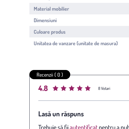
Material mobilier
Dimensiuni
Culoare produs
Unitatea de vanzare (unitate de masura)
Recenzii ( 0 )
4.8
Average rating
/ 5. Vote count:
8
Lasă un răspuns
Trebuie să fii
autentificat
pentru a pub