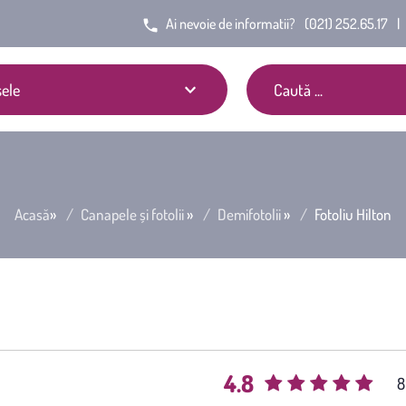
Ai nevoie de informatii?
(021) 252.65.17
|
ele
Acasă
»
Canapele și fotolii
»
Demifotolii
»
Fotoliu Hilton
4.8
(
8