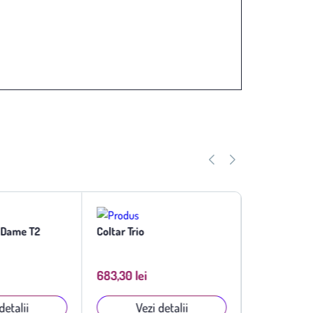
e Dame T2
Coltar Trio
Fotoliu Not
683,30 lei
908,01 lei
detalii
Vezi detalii
Vezi