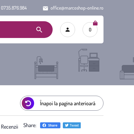
0735.876.984
office@marcoshop-online.ro
0
Înapoi la pagina anterioară
Share:
)