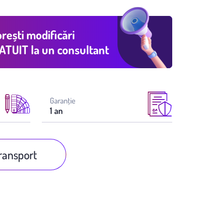
rești modificări
ATUIT
la un consultant
Garanţie
1 an
transport