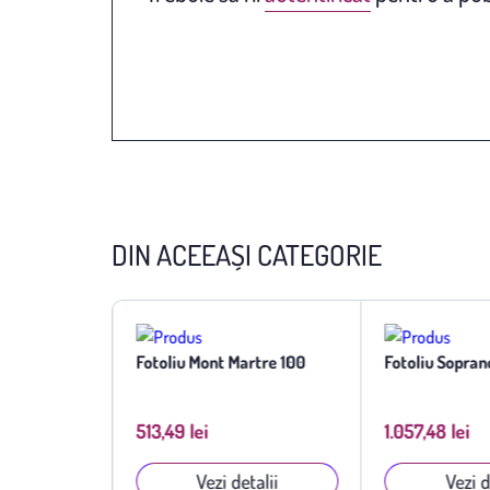
DIN ACEEAȘI CATEGORIE
Fotoliu Mont Martre 100
Fotoliu Sopran
513,49 lei
1.057,48 lei
talii
Vezi detalii
Vezi d