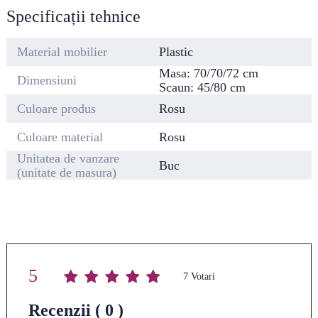
Specificații tehnice
Material mobilier
Plastic
Masa: 70/70/72 cm
Dimensiuni
Scaun: 45/80 cm
Culoare produs
Rosu
Culoare material
Rosu
Unitatea de vanzare
Buc
(unitate de masura)
5
Average rating
/ 5. Vote count:
7
Recenzii ( 0 )