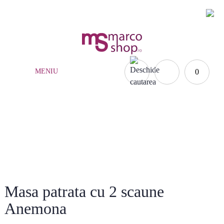
(021) 252.65.17
|
0735.876.984
MENIU
0
Acasă
»
Scaune și mese
»
Scaune si mese terasa
»
Masa patrata cu 2 scaune Anemona
Masa patrata cu 2 scaune
Anemona