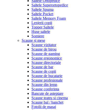
Saltele Ortopedice
Saltele Superortopedice
Saltele Spuma
Saltele Pocket
Saltele Memory Foam
Lenjerii copii
Topper Saltele
Huse saltele
Somiere
Scaune și mese
Scaune vizitator
Scaune de birou
Scaune de gaming
Scaune ergonomice
Scaune directoriale
Scaune de bar
Scaune de copii
Scaune de bucatarie
Scaune profesionale
Scaune din lemn
Scaune conferinta
Bancute de asteptare
Scaune teatru si cinema
Scaune bal / banchet
Fotolii de masaj