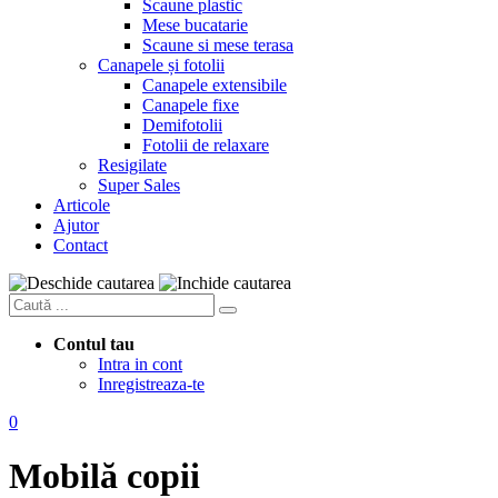
Scaune plastic
Mese bucatarie
Scaune si mese terasa
Canapele și fotolii
Canapele extensibile
Canapele fixe
Demifotolii
Fotolii de relaxare
Resigilate
Super Sales
Articole
Ajutor
Contact
Contul tau
Intra in cont
Inregistreaza-te
0
Mobilă copii