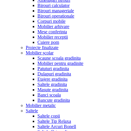
Amenajari birouri
Birouri calculator
Birouri manageriale
Birouri operationale
Corpuri mobile
Mobilier arhivare
Mese conferinta
Mobilier receptii
Cuiere pom
Proiecte finalizate
Mobilier școlar
Scaune scoala gradinita
Mobilier pentru gradinite
Patuturi gradinita
Dulapuri gradinita
Etajere gradinita
Saltele gradinita
Masute gradinita
Banci scoala
Bancute gradinita
Mobilier metalic
Saltele
Saltele copii
Saltele Tip Relaxa
Saltele Arcuri Bonell