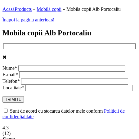
Acasă
Products
»
Mobilă copii
»
Mobila copii Alb Portocaliu
Înapoi la pagina anterioară
Mobila copii Alb Portocaliu
✖
Nume*
E-mail*
Telefon*
Localitate*
Sunt de acord cu stocarea datelor mele conform
Politicii de
confidențialitate
4.3
(
12
)
Share: