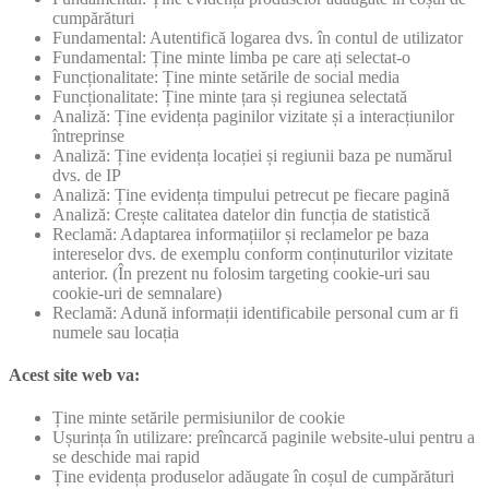
cumpărături
Fundamental: Autentifică logarea dvs. în contul de utilizator
Fundamental: Ține minte limba pe care ați selectat-o
Funcționalitate: Ține minte setările de social media
Funcționalitate: Ține minte țara și regiunea selectată
Analiză: Ține evidența paginilor vizitate și a interacțiunilor
întreprinse
Analiză: Ține evidența locației și regiunii baza pe numărul
dvs. de IP
Analiză: Ține evidența timpului petrecut pe fiecare pagină
Analiză: Crește calitatea datelor din funcția de statistică
Reclamă: Adaptarea informațiilor și reclamelor pe baza
intereselor dvs. de exemplu conform conținuturilor vizitate
anterior. (În prezent nu folosim targeting cookie-uri sau
cookie-uri de semnalare)
Reclamă: Adună informații identificabile personal cum ar fi
numele sau locația
Acest site web va:
Ține minte setările permisiunilor de cookie
Ușurința în utilizare: preîncarcă paginile website-ului pentru a
se deschide mai rapid
Ține evidența produselor adăugate în coșul de cumpărături