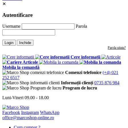
✕
Autentificare
Username
Parola
Login
Inchide
Parola uitata?
Cere informații
Articole
Mobila la comandă
Comenzi telefonice
(+4) 021
252 6517
Informații clienți
0735 876 984
Program de lucru
Luni-Vineri 09.00 - 18.00
Facebook
Instagram
WhatsApp
office@marcoshop-online.ro
Cum cumpar ?