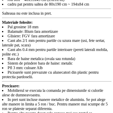
cadru pat pentru saltea de 80x190 cm ~ 194x84 cm
Salteaua nu este inclusa in pret.
Materiale folosite:
Pal grosime 18 mm
Balamale: Blum fara amortizare
Glisiere: FGV fara amortizare
Cant abs 2/1 mm pentru partile cu uzura mare (usi, fete sertar,
laterale pat, scara)
Cant abs 0.4 mm pentru partile interioare (pereti laterali mobila,
polite etc.)
Bara de haine metalica (ovala sau rotunda)
Sistem de prindere bara de haine: metalic
Pfl 3 mm: culoare Alb
Picioarele sunt prevazute cu alunecatori din plastic pentru
protectia pardoselii.
Precizare:
Mobilierul se executa la comanda pe dimensiunile si culorile
alese de dumneavoastra.
In pret sunt incluse manere metalice de aluminiu. Se pot alege
alte manere in limita a 5 ron / buc. Pentru manere mai scumpe de 5
ron se plateste separat diferenta.