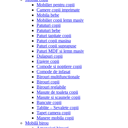
Mobilier pentru copii
Camere copii imprimate
Mobila bebe
Mobilier copii lemn masiv
Patuturi copii
Patuturi bebe
Paturi tapitate copii
Paturi copii masina
Paturi copii suprapuse
Paturi MDF si lemn masiv
Dulapuri copii
Etajere copii
Comode si noptiere copii
Comode de infasat
Birouri multifunctionale
Birouri copii
Birouri reglabile
Masute de toaleta copii
Masute si scaunele copii
Bancute copii
Tablite – Sevalete copii
Tapet camera copii
Manere mobila copii
Mobilă birou