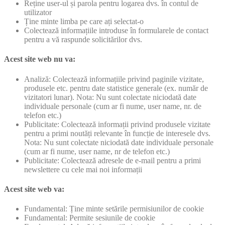
Reține user-ul și parola pentru logarea dvs. în contul de
utilizator
Ține minte limba pe care ați selectat-o
Colectează informațiile introduse în formularele de contact
pentru a vă raspunde solicitărilor dvs.
Acest site web nu va:
Analiză: Colectează informațiile privind paginile vizitate,
produsele etc. pentru date statistice generale (ex. număr de
vizitatori lunar). Nota: Nu sunt colectate niciodată date
individuale personale (cum ar fi nume, user name, nr. de
telefon etc.)
Publicitate: Colectează informații privind produsele vizitate
pentru a primi noutăți relevante în funcție de interesele dvs.
Nota: Nu sunt colectate niciodată date individuale personale
(cum ar fi nume, user name, nr de telefon etc.)
Publicitate: Colectează adresele de e-mail pentru a primi
newslettere cu cele mai noi informații
Acest site web va:
Fundamental: Ține minte setările permisiunilor de cookie
Fundamental: Permite sesiunile de cookie