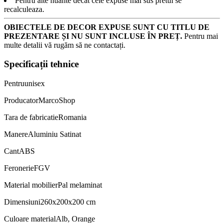
Pentru alte nuante decat cele expuse mai sus pretul se
recalculeaza.
OBIECTELE DE DECOR EXPUSE SUNT CU TITLU DE
PREZENTARE ȘI NU SUNT INCLUSE ÎN PREȚ.
Pentru mai
multe detalii vă rugăm să ne contactați.
Specificații tehnice
Pentru
unisex
Producator
MarcoShop
Tara de fabricatie
Romania
Manere
Aluminiu Satinat
Cant
ABS
Feronerie
FGV
Material mobilier
Pal melaminat
Dimensiuni
260x200x200 cm
Culoare material
Alb, Orange