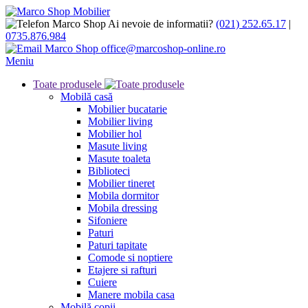
Ai nevoie de informatii?
(021) 252.65.17
|
0735.876.984
office@marcoshop-online.ro
Meniu
Toate produsele
Mobilă casă
Mobilier bucatarie
Mobilier living
Mobilier hol
Masute living
Masute toaleta
Biblioteci
Mobilier tineret
Mobila dormitor
Mobila dressing
Sifoniere
Paturi
Paturi tapitate
Comode si noptiere
Etajere si rafturi
Cuiere
Manere mobila casa
Mobilă copii