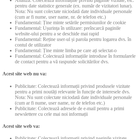
Analiză: Colectează informațiile privind paginile vizitate, etc.
pentru date statistice generale (ex. număr de vizitatori lunar).
Nota: Nu sunt colectate niciodată date individuale personale
(cum ar fi nume, user name, nr. de telefon etc.)
Fundamental: Ține minte setările permisiunilor de cookie
Fundamental: Ușurința în utilizare: preîncarcă paginile
website-ului pentru a se deschide mai rapid
Fundamental: Reține user-ul și parola pentru logarea dvs. în
contul de utilizator
Fundamental: Ține minte limba pe care ați selectat-o
Fundamental: Colectează informațiile introduse în formularele
de contact pentru a vă raspunde solicitărilor dvs.
Acest site web nu va:
Publicitate: Colectează informații privind produsele vizitate
pentru a primi noutăți relevante în funcție de interesele dvs.
Nota: Nu sunt colectate niciodată date individuale personale
(cum ar fi nume, user name, nr de telefon etc.)
Publicitate: Colectează adresele de e-mail pentru a primi
newslettere cu cele mai noi informații
Acest site web va:
Publicitate: Colectează informații privind paginile vizitate