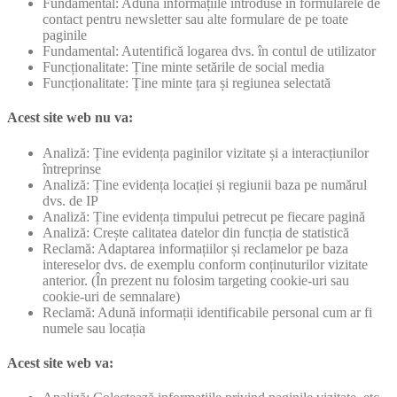
Fundamental: Adună informațiile introduse în formularele de
contact pentru newsletter sau alte formulare de pe toate
paginile
Fundamental: Autentifică logarea dvs. în contul de utilizator
Funcționalitate: Ține minte setările de social media
Funcționalitate: Ține minte țara și regiunea selectată
Acest site web nu va:
Analiză: Ține evidența paginilor vizitate și a interacțiunilor
întreprinse
Analiză: Ține evidența locației și regiunii baza pe numărul
dvs. de IP
Analiză: Ține evidența timpului petrecut pe fiecare pagină
Analiză: Crește calitatea datelor din funcția de statistică
Reclamă: Adaptarea informațiilor și reclamelor pe baza
intereselor dvs. de exemplu conform conținuturilor vizitate
anterior. (În prezent nu folosim targeting cookie-uri sau
cookie-uri de semnalare)
Reclamă: Adună informații identificabile personal cum ar fi
numele sau locația
Acest site web va: