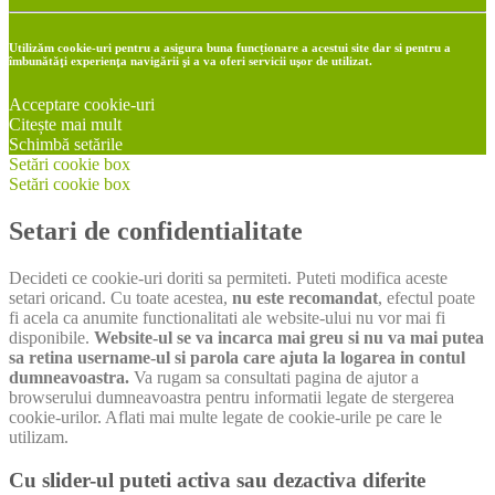
Utilizăm cookie-uri pentru a asigura buna funcționare a acestui site dar si pentru a
îmbunătăţi experienţa navigării şi a va oferi servicii uşor de utilizat.
Acceptare cookie-uri
Citește mai mult
Schimbă setările
Setări cookie box
Setări cookie box
Setari de confidentialitate
Decideti ce cookie-uri doriti sa permiteti. Puteti modifica aceste
setari oricand. Cu toate acestea,
nu este recomandat
, efectul poate
fi acela ca anumite functionalitati ale website-ului nu vor mai fi
disponibile.
Website-ul se va incarca mai greu si nu va mai putea
sa retina username-ul si parola care ajuta la logarea in contul
dumneavoastra.
Va rugam sa consultati pagina de ajutor a
browserului dumneavoastra pentru informatii legate de stergerea
cookie-urilor. Aflati mai multe legate de cookie-urile pe care le
utilizam.
Cu slider-ul puteti activa sau dezactiva diferite