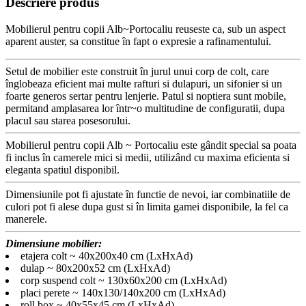
Descriere produs
Mobilierul pentru copii Alb~Portocaliu reuseste ca, sub un aspect
aparent auster, sa constitue în fapt o expresie a rafinamentului.
Setul de mobilier este construit în jurul unui corp de colt, care
înglobeaza eficient mai multe rafturi si dulapuri, un sifonier si un
foarte generos sertar pentru lenjerie. Patul si noptiera sunt mobile,
permitand amplasarea lor într~o multitudine de configuratii, dupa
placul sau starea posesorului.
Mobilierul pentru copii Alb ~ Portocaliu este gândit special sa poata
fi inclus în camerele mici si medii, utilizând cu maxima eficienta si
eleganta spatiul disponibil.
Dimensiunile pot fi ajustate în functie de nevoi, iar combinatiile de
culori pot fi alese dupa gust si în limita gamei disponibile, la fel ca
manerele.
Dimensiune mobilier:
etajera colt ~ 40x200x40 cm (LxHxAd)
dulap ~ 80x200x52 cm (LxHxAd)
corp suspend colt ~ 130x60x200 cm (LxHxAd)
placi perete ~ 140x130/140x200 cm (LxHxAd)
roll box ~ 40x55x45 cm (LxHxAd)