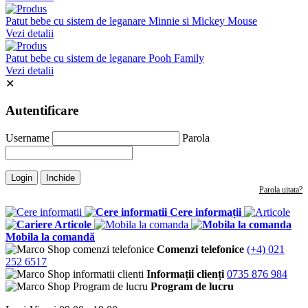
Patut bebe cu sistem de leganare Minnie si Mickey Mouse
Vezi detalii
Patut bebe cu sistem de leganare Pooh Family
Vezi detalii
✕
Autentificare
Username
Parola
Login
Inchide
Parola uitata?
Cere informații
Articole
Mobila la comandă
Comenzi telefonice
(+4) 021
252 6517
Informații clienți
0735 876 984
Program de lucru