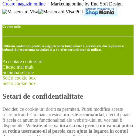
Creare magazin online
+ Marketing online by End Soft Design
Cookie-urile
Utilizăm cookie-uri pentru a asigura buna funcționare a acestui site dar si pentru a
îmbunătăţi experienţa navigării şi a va oferi servicii uşor de utilizat.
Acceptare cookie-uri
Citește mai mult
Schimbă setările
Setări cookie box
Setări cookie box
Setari de confidentialitate
Decideti ce cookie-uri doriti sa permiteti. Puteti modifica aceste
setari oricand. Cu toate acestea,
nu este recomandat
, efectul poate
fi acela ca anumite functionalitati ale website-ului nu vor mai fi
disponibile.
Website-ul se va incarca mai greu si nu va mai putea
sa retina username-ul si parola care ajuta la logarea in contul