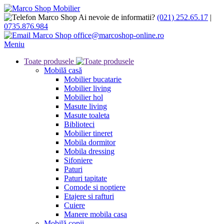
Ai nevoie de informatii?
(021) 252.65.17
|
0735.876.984
office@marcoshop-online.ro
Meniu
Toate produsele
Mobilă casă
Mobilier bucatarie
Mobilier living
Mobilier hol
Masute living
Masute toaleta
Biblioteci
Mobilier tineret
Mobila dormitor
Mobila dressing
Sifoniere
Paturi
Paturi tapitate
Comode si noptiere
Etajere si rafturi
Cuiere
Manere mobila casa
Mobilă copii