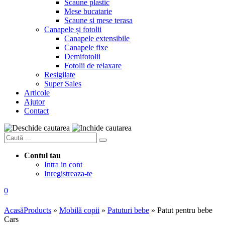
Scaune plastic
Mese bucatarie
Scaune si mese terasa
Canapele și fotolii
Canapele extensibile
Canapele fixe
Demifotolii
Fotolii de relaxare
Resigilate
Super Sales
Articole
Ajutor
Contact
Contul tau
Intra in cont
Inregistreaza-te
0
Acasă
Products
»
Mobilă copii
»
Patuturi bebe
»
Patut pentru bebe
Cars