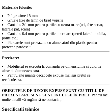
Materiale folosite:
Pal grosime 18 mm
Grilaje fixe de lemn de brad vopsite
Cant abs 2/1 mm pentru partile cu uzura mare (usi, fete sertar,
laterale pat, scara)
Cant abs 0.4 mm pentru partile interioare (pereti laterali mobila,
polite etc.)
Picioarele sunt prevazute cu alunecatori din plastic pentru
protectia pardoselii.
Precizare:
Mobilierul se executa la comanda pe dimensiunile si culorile
alese de dumneavoastra.
Pentru alte nuante decat cele expuse mai sus pretul se
recalculeaza.
OBIECTELE DE DECOR EXPUSE SUNT CU TITLU DE
PREZENTARE ȘI NU SUNT INCLUSE ÎN PREȚ.
Pentru mai
multe detalii vă rugăm să ne contactați.
Specificații tehnice