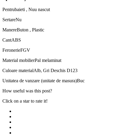
Pentru
baieti , Nuu nascut
Sertare
Nu
Manere
Buton , Plastic
Cant
ABS
Feronerie
FGV
Material mobilier
Pal melaminat
Culoare material
Alb, Gri Deschis D123
Unitatea de vanzare (unitate de masura)
Buc
How useful was this post?
Click on a star to rate it!