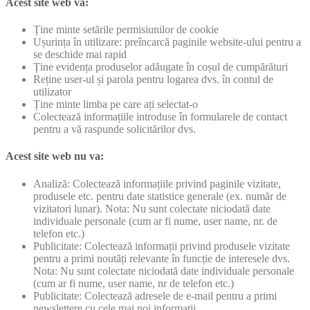
Acest site web va:
Ține minte setările permisiunilor de cookie
Ușurința în utilizare: preîncarcă paginile website-ului pentru a
se deschide mai rapid
Ține evidența produselor adăugate în coșul de cumpărături
Reține user-ul și parola pentru logarea dvs. în contul de
utilizator
Ține minte limba pe care ați selectat-o
Colectează informațiile introduse în formularele de contact
pentru a vă raspunde solicitărilor dvs.
Acest site web nu va:
Analiză: Colectează informațiile privind paginile vizitate,
produsele etc. pentru date statistice generale (ex. număr de
vizitatori lunar). Nota: Nu sunt colectate niciodată date
individuale personale (cum ar fi nume, user name, nr. de
telefon etc.)
Publicitate: Colectează informații privind produsele vizitate
pentru a primi noutăți relevante în funcție de interesele dvs.
Nota: Nu sunt colectate niciodată date individuale personale
(cum ar fi nume, user name, nr de telefon etc.)
Publicitate: Colectează adresele de e-mail pentru a primi
newslettere cu cele mai noi informații