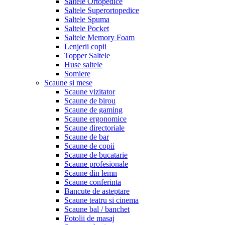
Saltele Ortopedice
Saltele Superortopedice
Saltele Spuma
Saltele Pocket
Saltele Memory Foam
Lenjerii copii
Topper Saltele
Huse saltele
Somiere
Scaune și mese
Scaune vizitator
Scaune de birou
Scaune de gaming
Scaune ergonomice
Scaune directoriale
Scaune de bar
Scaune de copii
Scaune de bucatarie
Scaune profesionale
Scaune din lemn
Scaune conferinta
Bancute de asteptare
Scaune teatru si cinema
Scaune bal / banchet
Fotolii de masaj