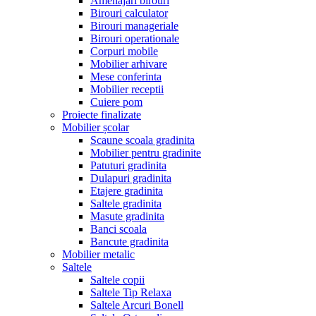
Amenajari birouri
Birouri calculator
Birouri manageriale
Birouri operationale
Corpuri mobile
Mobilier arhivare
Mese conferinta
Mobilier receptii
Cuiere pom
Proiecte finalizate
Mobilier școlar
Scaune scoala gradinita
Mobilier pentru gradinite
Patuturi gradinita
Dulapuri gradinita
Etajere gradinita
Saltele gradinita
Masute gradinita
Banci scoala
Bancute gradinita
Mobilier metalic
Saltele
Saltele copii
Saltele Tip Relaxa
Saltele Arcuri Bonell