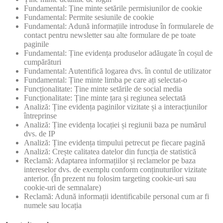
Fundamental: Ține minte setările permisiunilor de cookie
Fundamental: Permite sesiunile de cookie
Fundamental: Adună informațiile introduse în formularele de
contact pentru newsletter sau alte formulare de pe toate
paginile
Fundamental: Ține evidența produselor adăugate în coșul de
cumpărături
Fundamental: Autentifică logarea dvs. în contul de utilizator
Fundamental: Ține minte limba pe care ați selectat-o
Funcționalitate: Ține minte setările de social media
Funcționalitate: Ține minte țara și regiunea selectată
Analiză: Ține evidența paginilor vizitate și a interacțiunilor
întreprinse
Analiză: Ține evidența locației și regiunii baza pe numărul
dvs. de IP
Analiză: Ține evidența timpului petrecut pe fiecare pagină
Analiză: Crește calitatea datelor din funcția de statistică
Reclamă: Adaptarea informațiilor și reclamelor pe baza
intereselor dvs. de exemplu conform conținuturilor vizitate
anterior. (În prezent nu folosim targeting cookie-uri sau
cookie-uri de semnalare)
Reclamă: Adună informații identificabile personal cum ar fi
numele sau locația