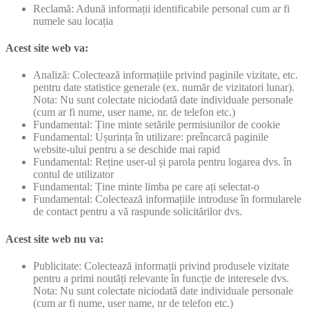
Reclamă: Adună informații identificabile personal cum ar fi
numele sau locația
Acest site web va:
Analiză: Colectează informațiile privind paginile vizitate, etc.
pentru date statistice generale (ex. număr de vizitatori lunar).
Nota: Nu sunt colectate niciodată date individuale personale
(cum ar fi nume, user name, nr. de telefon etc.)
Fundamental: Ține minte setările permisiunilor de cookie
Fundamental: Ușurința în utilizare: preîncarcă paginile
website-ului pentru a se deschide mai rapid
Fundamental: Reține user-ul și parola pentru logarea dvs. în
contul de utilizator
Fundamental: Ține minte limba pe care ați selectat-o
Fundamental: Colectează informațiile introduse în formularele
de contact pentru a vă raspunde solicitărilor dvs.
Acest site web nu va:
Publicitate: Colectează informații privind produsele vizitate
pentru a primi noutăți relevante în funcție de interesele dvs.
Nota: Nu sunt colectate niciodată date individuale personale
(cum ar fi nume, user name, nr de telefon etc.)