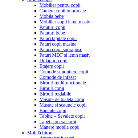
Mobilier pentru copii
Camere copii imprimate
Mobila bebe
Mobilier copii lemn masiv
Patuturi copii
Patuturi bebe
Paturi tapitate copii
Paturi copii masina
Paturi copii suprapuse
Paturi MDF si lemn masiv
Dulapuri copii
Etajere copii
Comode si noptiere copii
Comode de infasat
Birouri multifunctionale
Birouri copii
Birouri reglabile
Masute de toaleta copii
Masute si scaunele copii
Bancute copii
Tablite – Sevalete copii
Tapet camera copii
Manere mobila copii
Mobilă birou