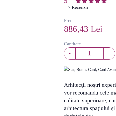
5
(
7
)
Preț
886,43 Lei
Cantitate
-
+
Arhitecţii noștri exper
vor recomanda cele ma
calitate superioare, ca
arhitectura spaţiului ș
dorinţele dvs.