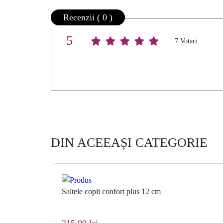
Recenzii ( 0 )
5
Average rating
/ 5. Vote count:
7
DIN ACEEAȘI CATEGORIE
Saltele copii confort plus 12 cm
215,00 lei