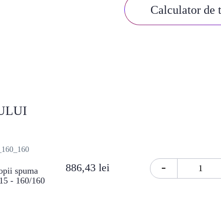
Calculator de 
ULUI
160_160
-
886,43 lei
copii spuma
15 - 160/160