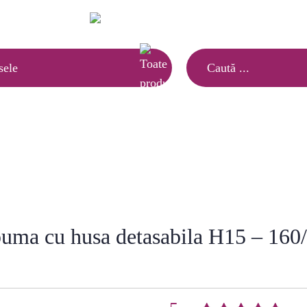
Ai nevoie de informatii?
(021) 252.65.17
|
sele
Saltele copii
»
Saltea pentru patut copii spuma cu husa deta
spuma cu husa detasabila H15 – 160