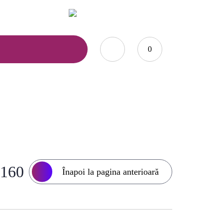
0735.876.984
office@marcoshop-online.ro
0
sabila H15 – 160/160 cm
/160
Înapoi la pagina anterioară