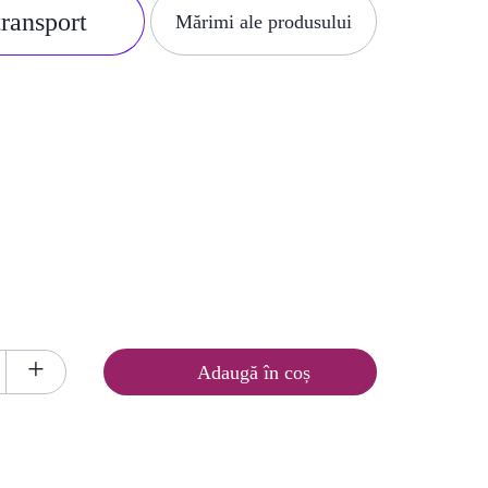
transport
Mărimi ale produsului
+
Adaugă în coș