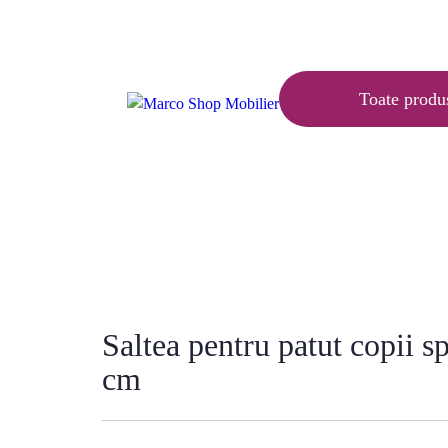
Articole
Ajutor
Contact
Toate produ
Acasă
»
Saltele
»
Saltea pentru patut copii 
cm