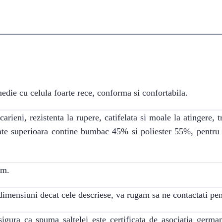
edie cu celula foarte rece, conforma si confortabila.
rieni, rezistenta la rupere, catifelata si moale la atingere, t
itate superioara contine bumbac 45% si poliester 55%, pentr
cm.
dimensiuni decat cele descriese, va rugam sa ne contactati pent
gura ca spuma saltelei este certificata de asociatia ger