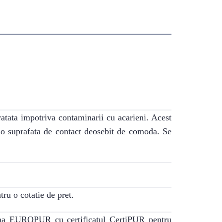
ratata impotriva contaminarii cu acarieni. Acest
u o suprafata de contact deosebit de comoda. Se
ru o cotatie de pret.
mana EUROPUR cu certificatul CertiPUR pentru