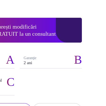
rești modificări
RATUIT
la un consultant
Garanţie
2 ani
ul