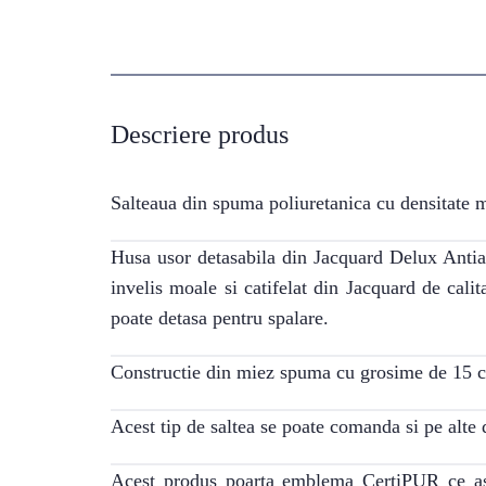
Descriere produs
Salteaua din spuma poliuretanica cu densitate m
Husa usor detasabila din Jacquard Delux Antiaca
invelis moale si catifelat din Jacquard de cal
poate detasa pentru spalare.
Constructie din miez spuma cu grosime de 15 
Acest tip de saltea se poate comanda si pe alte 
Acest produs poarta emblema CertiPUR ce asi