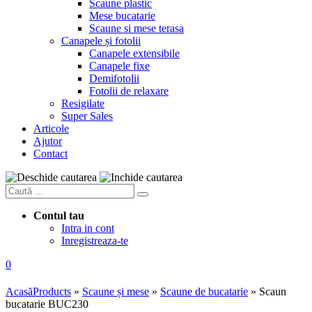
Scaune plastic
Mese bucatarie
Scaune si mese terasa
Canapele și fotolii
Canapele extensibile
Canapele fixe
Demifotolii
Fotolii de relaxare
Resigilate
Super Sales
Articole
Ajutor
Contact
Contul tau
Intra in cont
Inregistreaza-te
0
Acasă
Products
»
Scaune și mese
»
Scaune de bucatarie
»
Scaun
bucatarie BUC230