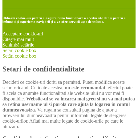
Utilizăm cookie-uri pentru a asigura buna funcționare a acestui site dar si pentru a
îmbunătăţi experienţa navigării şi a va oferi servicii uşor de utilizat.
Acceptare cookie-uri
Citește mai mult
Schimbă setările
Setări cookie box
Setări cookie box
Setari de confidentialitate
Decideti ce cookie-uri doriti sa permiteti. Puteti modifica aceste
setari oricand. Cu toate acestea,
nu este recomandat
, efectul poate
fi acela ca anumite functionalitati ale website-ului nu vor mai fi
disponibile.
Website-ul se va incarca mai greu si nu va mai putea
sa retina username-ul si parola care ajuta la logarea in contul
dumneavoastra.
Va rugam sa consultati pagina de ajutor a
browserului dumneavoastra pentru informatii legate de stergerea
cookie-urilor. Aflati mai multe legate de cookie-urile pe care le
utilizam.