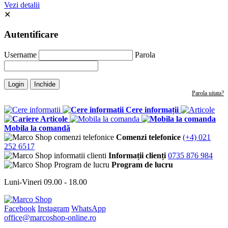
Vezi detalii
✕
Autentificare
Username
Parola
Login
Inchide
Parola uitata?
Cere informații
Articole
Mobila la comandă
Comenzi telefonice
(+4) 021
252 6517
Informații clienți
0735 876 984
Program de lucru
Luni-Vineri 09.00 - 18.00
Facebook
Instagram
WhatsApp
office@marcoshop-online.ro