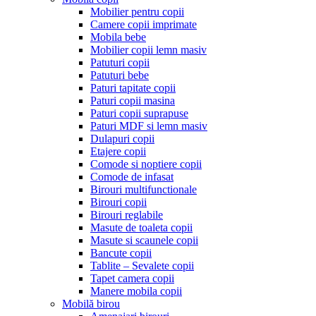
Mobilier pentru copii
Camere copii imprimate
Mobila bebe
Mobilier copii lemn masiv
Patuturi copii
Patuturi bebe
Paturi tapitate copii
Paturi copii masina
Paturi copii suprapuse
Paturi MDF si lemn masiv
Dulapuri copii
Etajere copii
Comode si noptiere copii
Comode de infasat
Birouri multifunctionale
Birouri copii
Birouri reglabile
Masute de toaleta copii
Masute si scaunele copii
Bancute copii
Tablite – Sevalete copii
Tapet camera copii
Manere mobila copii
Mobilă birou