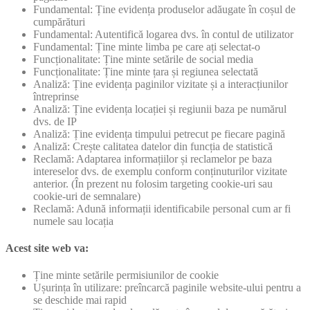
Fundamental: Ține evidența produselor adăugate în coșul de
cumpărături
Fundamental: Autentifică logarea dvs. în contul de utilizator
Fundamental: Ține minte limba pe care ați selectat-o
Funcționalitate: Ține minte setările de social media
Funcționalitate: Ține minte țara și regiunea selectată
Analiză: Ține evidența paginilor vizitate și a interacțiunilor
întreprinse
Analiză: Ține evidența locației și regiunii baza pe numărul
dvs. de IP
Analiză: Ține evidența timpului petrecut pe fiecare pagină
Analiză: Crește calitatea datelor din funcția de statistică
Reclamă: Adaptarea informațiilor și reclamelor pe baza
intereselor dvs. de exemplu conform conținuturilor vizitate
anterior. (În prezent nu folosim targeting cookie-uri sau
cookie-uri de semnalare)
Reclamă: Adună informații identificabile personal cum ar fi
numele sau locația
Acest site web va:
Ține minte setările permisiunilor de cookie
Ușurința în utilizare: preîncarcă paginile website-ului pentru a
se deschide mai rapid