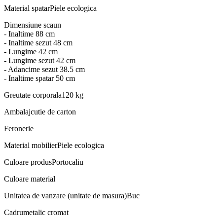
Material spatar
Piele ecologica
Dimensiune scaun
- Inaltime 88 cm
- Inaltime sezut 48 cm
- Lungime 42 cm
- Lungime sezut 42 cm
- Adancime sezut 38.5 cm
- Inaltime spatar 50 cm
Greutate corporala
120 kg
Ambalaj
cutie de carton
Feronerie
Material mobilier
Piele ecologica
Culoare produs
Portocaliu
Culoare material
Unitatea de vanzare (unitate de masura)
Buc
Cadru
metalic cromat