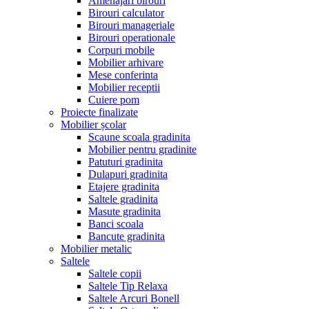
Amenajari birouri
Birouri calculator
Birouri manageriale
Birouri operationale
Corpuri mobile
Mobilier arhivare
Mese conferinta
Mobilier receptii
Cuiere pom
Proiecte finalizate
Mobilier școlar
Scaune scoala gradinita
Mobilier pentru gradinite
Patuturi gradinita
Dulapuri gradinita
Etajere gradinita
Saltele gradinita
Masute gradinita
Banci scoala
Bancute gradinita
Mobilier metalic
Saltele
Saltele copii
Saltele Tip Relaxa
Saltele Arcuri Bonell