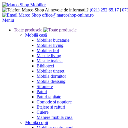
Ai nevoie de informatii?
(021) 252.65.17
|
07
office@marcoshop-online.ro
Meniu
Toate produsele
Mobilă casă
Mobilier bucatarie
Mobilier living
Mobilier hol
Masute living
Masute toaleta
Biblioteci
Mobilier tineret
Mobila dormitor
Mobila dressing
Sifoniere
Paturi
Paturi tapitate
Comode si noptiere
Etajere si rafturi
Cuiere
Manere mobila casa
Mobilă copii
Mobilier pentru copii