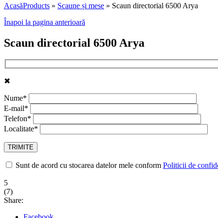
Acasă
Products
»
Scaune și mese
»
Scaun directorial 6500 Arya
Înapoi la pagina anterioară
Scaun directorial 6500 Arya
✖
Nume*
E-mail*
Telefon*
Localitate*
Sunt de acord cu stocarea datelor mele conform
Politicii de confid
5
(
7
)
Share:
Facebook