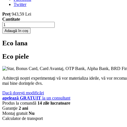
Twitter
Preț
943,59 Lei
Cantitate
Adaugă în coș
Eco lana
Eco piele
Arhitecţii noștri experimentaţi vă vor materializa ideile, vă vor recoma
mai bine dorinţele dvs.
Dacă dorești modificări
apelează GRATUIT
la un consultant
Produs la comandă
14 zile lucratoare
Garanţie
2 ani
Montaj gratuit
Nu
Calculator de transport