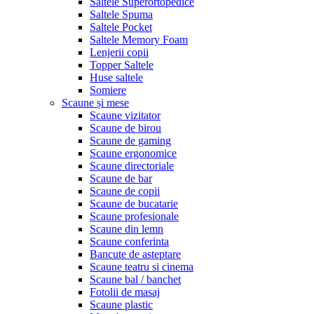
Saltele Superortopedice
Saltele Spuma
Saltele Pocket
Saltele Memory Foam
Lenjerii copii
Topper Saltele
Huse saltele
Somiere
Scaune și mese
Scaune vizitator
Scaune de birou
Scaune de gaming
Scaune ergonomice
Scaune directoriale
Scaune de bar
Scaune de copii
Scaune de bucatarie
Scaune profesionale
Scaune din lemn
Scaune conferinta
Bancute de asteptare
Scaune teatru si cinema
Scaune bal / banchet
Fotolii de masaj
Scaune plastic