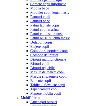
Camere copii imprimate
Mobila bebe
Mobilier copii lemn masiv
Patuturi copii
Patuturi bebe
Paturi tapitate copii
Paturi copii masina
Paturi copii suprapuse
Paturi MDF si lemn masiv
Dulapuri copii
Etajere copii
Comode si noptiere copii
Comode de infasat
Birouri multifunctionale
Birouri copii
Birouri reglabile
Masute de toaleta copii
Masute si scaunele copii
Bancute copii
Tablite – Sevalete copii
Tapet camera copii
Manere mobila copii
Mobilă birou
Amenajari birouri