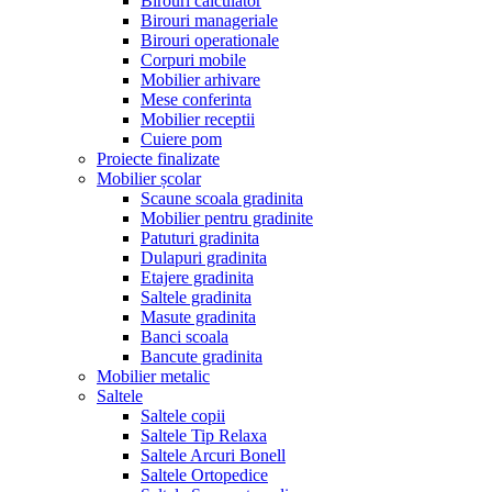
Birouri calculator
Birouri manageriale
Birouri operationale
Corpuri mobile
Mobilier arhivare
Mese conferinta
Mobilier receptii
Cuiere pom
Proiecte finalizate
Mobilier școlar
Scaune scoala gradinita
Mobilier pentru gradinite
Patuturi gradinita
Dulapuri gradinita
Etajere gradinita
Saltele gradinita
Masute gradinita
Banci scoala
Bancute gradinita
Mobilier metalic
Saltele
Saltele copii
Saltele Tip Relaxa
Saltele Arcuri Bonell
Saltele Ortopedice