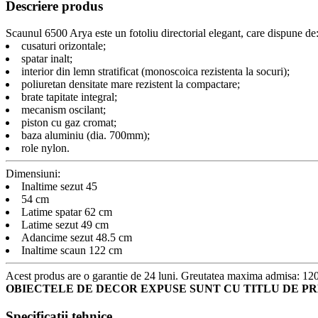
Descriere produs
Scaunul 6500 Arya este un fotoliu directorial elegant, care dispune de
cusaturi orizontale;
spatar inalt;
interior din lemn stratificat (monoscoica rezistenta la socuri);
poliuretan densitate mare rezistent la compactare;
brate tapitate integral;
mecanism oscilant;
piston cu gaz cromat;
baza aluminiu (dia. 700mm);
role nylon.
Dimensiuni:
Inaltime sezut 45
54 cm
Latime spatar 62 cm
Latime sezut 49 cm
Adancime sezut 48.5 cm
Inaltime scaun 122 cm
Acest produs are o garantie de 24 luni. Greutatea maxima admisa: 12
OBIECTELE DE DECOR EXPUSE SUNT CU TITLU DE PR
Specificații tehnice