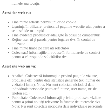
numele sau locația
Acest site web va:
Ține minte setările permisiunilor de cookie
Ușurința în utilizare: preîncarcă paginile website-ului pentru a
se deschide mai rapid
Ține evidența produselor adăugate în coșul de cumpărături
Reține user-ul și parola pentru logarea dvs. în contul de
utilizator
Ține minte limba pe care ați selectat-o
Colectează informațiile introduse în formularele de contact
pentru a vă raspunde solicitărilor dvs.
Acest site web nu va:
Analiză: Colectează informațiile privind paginile vizitate,
produsele etc. pentru date statistice generale (ex. număr de
vizitatori lunar). Nota: Nu sunt colectate niciodată date
individuale personale (cum ar fi nume, user name, nr. de
telefon etc.)
Publicitate: Colectează informații privind produsele vizitate
pentru a primi noutăți relevante în funcție de interesele dvs.
Nota: Nu sunt colectate niciodată date individuale personale