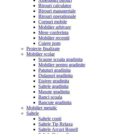
Amenajari birouri
Birouri calculator
Birouri manageriale
Birouri operationale
Corpuri mobile
Mobilier arhivare
Mese conferinta
Mobilier receptii
Cuiere pom
Proiecte finalizate
Mobilier școlar
Scaune scoala gradinita
Mobilier pentru gradinite
Patuturi gradinita
Dulapuri gradinita
Etajere gradinita
Saltele gradinita
Masute gradinita
Banci scoala
Bancute gradinita
Mobilier metalic
Saltele
Saltele copii
Saltele Tip Relaxa
Saltele Arcuri Bonell