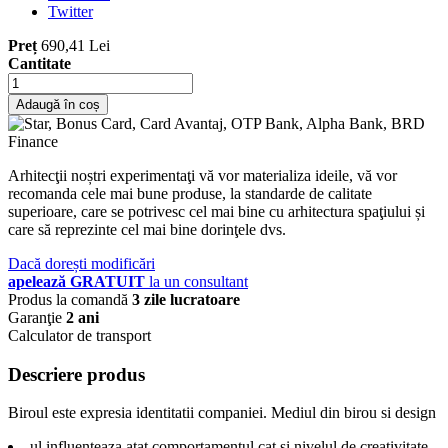
Twitter
Preț
690,41 Lei
Cantitate
Adaugă în coș
Arhitecţii noștri experimentaţi vă vor materializa ideile, vă vor
recomanda cele mai bune produse, la standarde de calitate
superioare, care se potrivesc cel mai bine cu arhitectura spaţiului și
care să reprezinte cel mai bine dorinţele dvs.
Dacă dorești modificări
apelează GRATUIT
la un consultant
Produs la comandă
3 zile lucratoare
Garanţie
2 ani
Calculator de transport
Descriere produs
Biroul este expresia identitatii companiei. Mediul din birou si design
ul influenteaza atat comportamentul cat si nivelul de creativitate