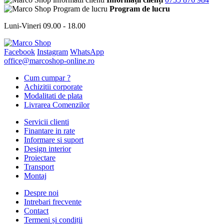
Program de lucru
Luni-Vineri 09.00 - 18.00
Facebook
Instagram
WhatsApp
office@marcoshop-online.ro
Cum cumpar ?
Achizitii corporate
Modalitati de plata
Livrarea Comenzilor
Servicii clienti
Finantare in rate
Informare si suport
Design interior
Proiectare
Transport
Montaj
Despre noi
Intrebari frecvente
Contact
Termeni și condiții