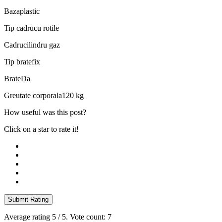
Baza
plastic
Tip cadru
cu rotile
Cadru
cilindru gaz
Tip brate
fix
Brate
Da
Greutate corporala
120 kg
How useful was this post?
Click on a star to rate it!
Submit Rating
Average rating
5
/ 5. Vote count:
7