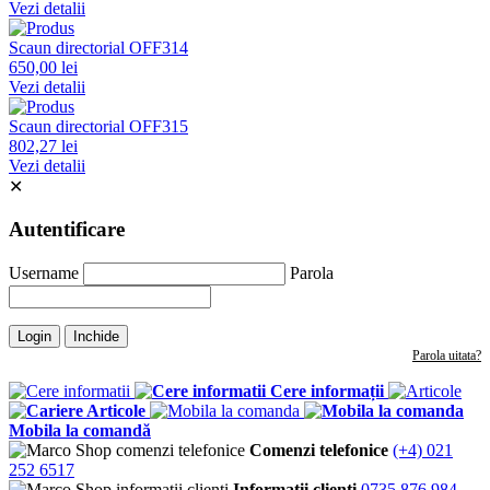
Vezi detalii
Scaun directorial OFF314
650,00 lei
Vezi detalii
Scaun directorial OFF315
802,27 lei
Vezi detalii
✕
Autentificare
Username
Parola
Login
Inchide
Parola uitata?
Cere informații
Articole
Mobila la comandă
Comenzi telefonice
(+4) 021
252 6517
Informații clienți
0735 876 984