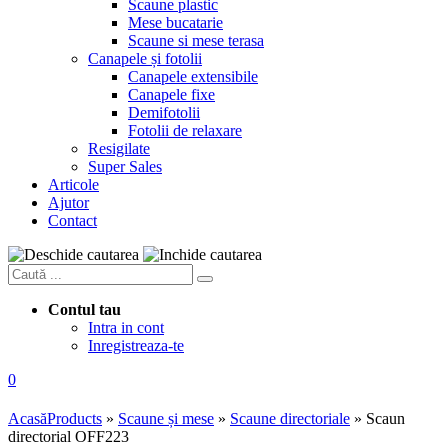
Scaune plastic
Mese bucatarie
Scaune si mese terasa
Canapele și fotolii
Canapele extensibile
Canapele fixe
Demifotolii
Fotolii de relaxare
Resigilate
Super Sales
Articole
Ajutor
Contact
Contul tau
Intra in cont
Inregistreaza-te
0
Acasă
Products
»
Scaune și mese
»
Scaune directoriale
»
Scaun
directorial OFF223