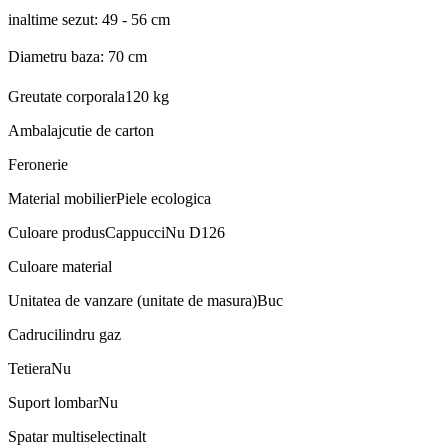
inaltime sezut: 49 - 56 cm
Diametru baza: 70 cm
Greutate corporala
120 kg
Ambalaj
cutie de carton
Feronerie
Material mobilier
Piele ecologica
Culoare produs
CappucciNu D126
Culoare material
Unitatea de vanzare (unitate de masura)
Buc
Cadru
cilindru gaz
Tetiera
Nu
Suport lombar
Nu
Spatar multiselect
inalt