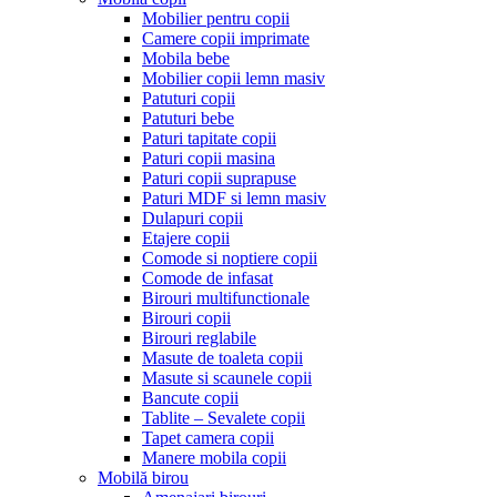
Mobilier pentru copii
Camere copii imprimate
Mobila bebe
Mobilier copii lemn masiv
Patuturi copii
Patuturi bebe
Paturi tapitate copii
Paturi copii masina
Paturi copii suprapuse
Paturi MDF si lemn masiv
Dulapuri copii
Etajere copii
Comode si noptiere copii
Comode de infasat
Birouri multifunctionale
Birouri copii
Birouri reglabile
Masute de toaleta copii
Masute si scaunele copii
Bancute copii
Tablite – Sevalete copii
Tapet camera copii
Manere mobila copii
Mobilă birou