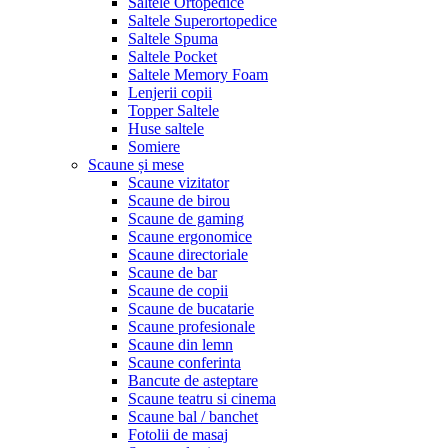
Saltele Ortopedice
Saltele Superortopedice
Saltele Spuma
Saltele Pocket
Saltele Memory Foam
Lenjerii copii
Topper Saltele
Huse saltele
Somiere
Scaune și mese
Scaune vizitator
Scaune de birou
Scaune de gaming
Scaune ergonomice
Scaune directoriale
Scaune de bar
Scaune de copii
Scaune de bucatarie
Scaune profesionale
Scaune din lemn
Scaune conferinta
Bancute de asteptare
Scaune teatru si cinema
Scaune bal / banchet
Fotolii de masaj