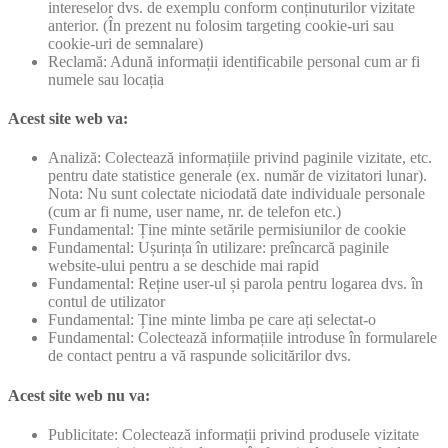
intereselor dvs. de exemplu conform conținuturilor vizitate
anterior. (În prezent nu folosim targeting cookie-uri sau
cookie-uri de semnalare)
Reclamă: Adună informații identificabile personal cum ar fi
numele sau locația
Acest site web va:
Analiză: Colectează informațiile privind paginile vizitate, etc.
pentru date statistice generale (ex. număr de vizitatori lunar).
Nota: Nu sunt colectate niciodată date individuale personale
(cum ar fi nume, user name, nr. de telefon etc.)
Fundamental: Ține minte setările permisiunilor de cookie
Fundamental: Ușurința în utilizare: preîncarcă paginile
website-ului pentru a se deschide mai rapid
Fundamental: Reține user-ul și parola pentru logarea dvs. în
contul de utilizator
Fundamental: Ține minte limba pe care ați selectat-o
Fundamental: Colectează informațiile introduse în formularele
de contact pentru a vă raspunde solicitărilor dvs.
Acest site web nu va:
Publicitate: Colectează informații privind produsele vizitate