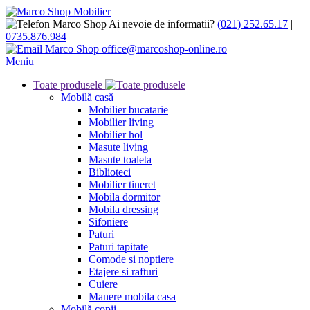
Ai nevoie de informatii?
(021) 252.65.17
|
0735.876.984
office@marcoshop-online.ro
Meniu
Toate produsele
Mobilă casă
Mobilier bucatarie
Mobilier living
Mobilier hol
Masute living
Masute toaleta
Biblioteci
Mobilier tineret
Mobila dormitor
Mobila dressing
Sifoniere
Paturi
Paturi tapitate
Comode si noptiere
Etajere si rafturi
Cuiere
Manere mobila casa
Mobilă copii