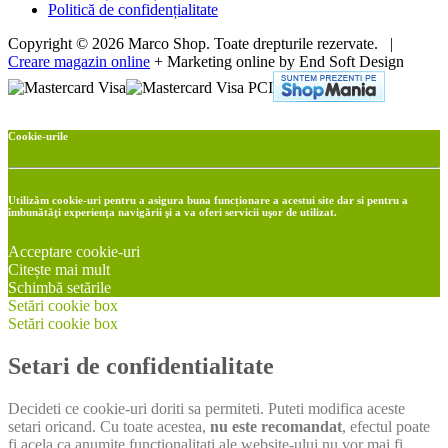
Politică de confidențialitate
Copyright © 2026 Marco Shop. Toate drepturile rezervate. |
Creare magazin online
+ Marketing online by End Soft Design
Cookie-urile
Utilizăm cookie-uri pentru a asigura buna funcționare a acestui site dar si pentru a
îmbunătăţi experienţa navigării şi a va oferi servicii uşor de utilizat.
Acceptare cookie-uri
Citește mai mult
Schimbă setările
Setări cookie box
Setări cookie box
Setari de confidentialitate
Decideti ce cookie-uri doriti sa permiteti. Puteti modifica aceste
setari oricand. Cu toate acestea,
nu este recomandat
, efectul poate
fi acela ca anumite functionalitati ale website-ului nu vor mai fi