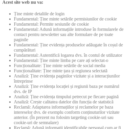
Acest site web nu va:
Ține minte detaliile de login
Fundamental: Ține minte setările permisiunilor de cookie
Fundamental: Permite sesiunile de cookie
Fundamental: Adună informațiile introduse în formularele de
contact pentru newsletter sau alte formulare de pe toate
paginile
Fundamental: Ține evidența produselor adăugate în coșul de
cumpărături
Fundamental: Autentifică logarea dvs. în contul de utilizator
Fundamental: Ține minte limba pe care ați selectat-o
Funcționalitate: Ține minte setările de social media
Funcționalitate: Ține minte țara și regiunea selectată
Analiză: Ține evidența paginilor vizitate și a interacțiunilor
întreprinse
Analiză: Ține evidența locației și regiunii baza pe numărul
dvs. de IP
Analiză: Ține evidența timpului petrecut pe fiecare pagină
Analiză: Crește calitatea datelor din funcția de statistică
Reclamă: Adaptarea informațiilor și reclamelor pe baza
intereselor dvs. de exemplu conform conținuturilor vizitate
anterior. (În prezent nu folosim targeting cookie-uri sau
cookie-uri de semnalare)
Reclamă: Adună informații identificabile personal cum ar fi