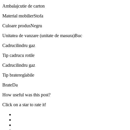
Ambalaj
cutie de carton
Material mobilier
Stofa
Culoare produs
Negru
Unitatea de vanzare (unitate de masura)
Buc
Cadru
cilindru gaz
Tip cadru
cu rotile
Cadru
cilindru gaz
Tip brate
reglabile
Brate
Da
How useful was this post?
Click on a star to rate it!