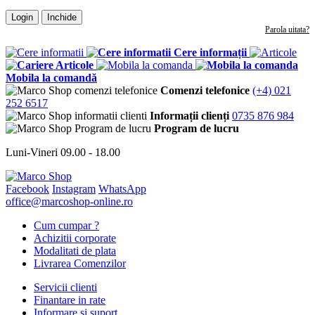
Login
Inchide
Parola uitata?
Cere informații
Articole
Mobila la comandă
Comenzi telefonice
(+4) 021
252 6517
Informații clienți
0735 876 984
Program de lucru
Luni-Vineri 09.00 - 18.00
Facebook
Instagram
WhatsApp
office@marcoshop-online.ro
Cum cumpar ?
Achizitii corporate
Modalitati de plata
Livrarea Comenzilor
Servicii clienti
Finantare in rate
Informare si suport