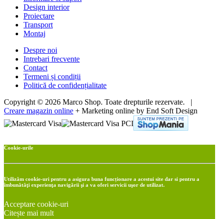
Design interior
Proiectare
Transport
Montaj
Despre noi
Intrebari frecvente
Contact
Termeni și condiții
Politică de confidențialitate
Copyright © 2026 Marco Shop. Toate drepturile rezervate. |
Creare magazin online
+ Marketing online by End Soft Design
Cookie-urile
Utilizăm cookie-uri pentru a asigura buna funcționare a acestui site dar si pentru a
îmbunătăţi experienţa navigării şi a va oferi servicii uşor de utilizat.
Acceptare cookie-uri
Citește mai mult