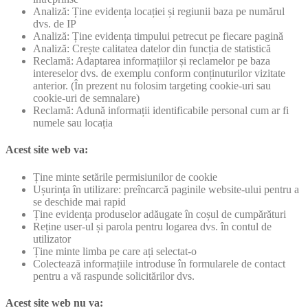
Analiză: Ține evidența locației și regiunii baza pe numărul
dvs. de IP
Analiză: Ține evidența timpului petrecut pe fiecare pagină
Analiză: Crește calitatea datelor din funcția de statistică
Reclamă: Adaptarea informațiilor și reclamelor pe baza
intereselor dvs. de exemplu conform conținuturilor vizitate
anterior. (În prezent nu folosim targeting cookie-uri sau
cookie-uri de semnalare)
Reclamă: Adună informații identificabile personal cum ar fi
numele sau locația
Acest site web va:
Ține minte setările permisiunilor de cookie
Ușurința în utilizare: preîncarcă paginile website-ului pentru a
se deschide mai rapid
Ține evidența produselor adăugate în coșul de cumpărături
Reține user-ul și parola pentru logarea dvs. în contul de
utilizator
Ține minte limba pe care ați selectat-o
Colectează informațiile introduse în formularele de contact
pentru a vă raspunde solicitărilor dvs.
Acest site web nu va: