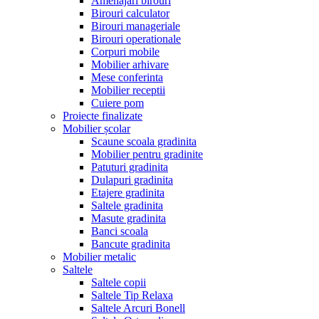
Amenajari birouri
Birouri calculator
Birouri manageriale
Birouri operationale
Corpuri mobile
Mobilier arhivare
Mese conferinta
Mobilier receptii
Cuiere pom
Proiecte finalizate
Mobilier școlar
Scaune scoala gradinita
Mobilier pentru gradinite
Patuturi gradinita
Dulapuri gradinita
Etajere gradinita
Saltele gradinita
Masute gradinita
Banci scoala
Bancute gradinita
Mobilier metalic
Saltele
Saltele copii
Saltele Tip Relaxa
Saltele Arcuri Bonell