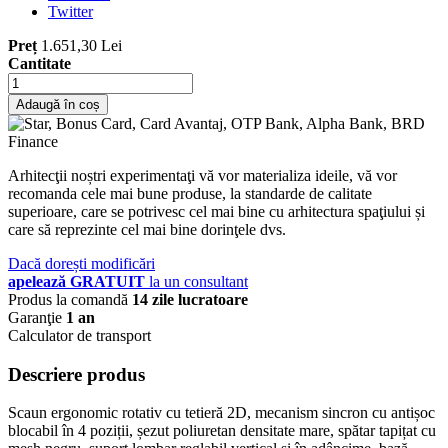
Twitter
Preț
1.651,30 Lei
Cantitate
Adaugă în coș
Arhitecţii noștri experimentaţi vă vor materializa ideile, vă vor
recomanda cele mai bune produse, la standarde de calitate
superioare, care se potrivesc cel mai bine cu arhitectura spaţiului și
care să reprezinte cel mai bine dorinţele dvs.
Dacă dorești modificări
apelează GRATUIT
la un consultant
Produs la comandă
14 zile lucratoare
Garanţie
1 an
Calculator de transport
Descriere produs
Scaun ergonomic rotativ cu tetieră 2D, mecanism sincron cu antișoc
blocabil în 4 poziții, șezut poliuretan densitate mare, spătar tapițat cu