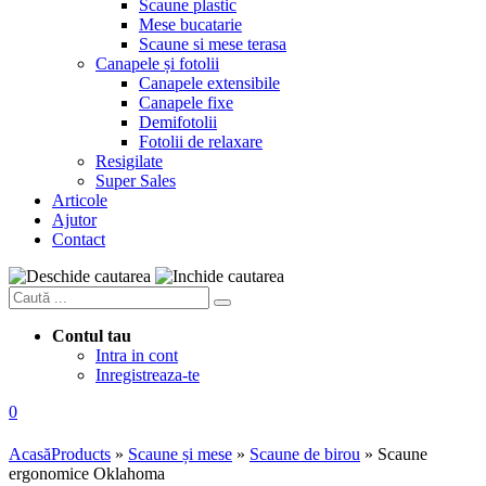
Scaune plastic
Mese bucatarie
Scaune si mese terasa
Canapele și fotolii
Canapele extensibile
Canapele fixe
Demifotolii
Fotolii de relaxare
Resigilate
Super Sales
Articole
Ajutor
Contact
Contul tau
Intra in cont
Inregistreaza-te
0
Acasă
Products
»
Scaune și mese
»
Scaune de birou
»
Scaune
ergonomice Oklahoma