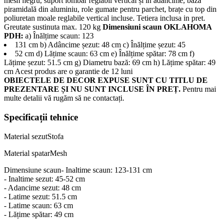
mesh negru, suport lombar reglabil vertical și în adâncime, bază
piramidală din aluminiu, role gumate pentru parchet, brațe cu top din
poliuretan moale reglabile vertical incluse. Tetiera inclusa in pret.
Greutate sustinuta max. 120 kg
Dimensiuni scaun OKLAHOMA
PDH:
a) Înălțime scaun: 123
131 cm b) Adâncime șezut: 48 cm c) Înălțime șezut: 45
52 cm d) Lățime scaun: 63 cm e) Înălțime spătar: 78 cm f)
Lățime șezut: 51.5 cm g) Diametru bază: 69 cm h) Lățime spătar: 49
cm Acest produs are o garantie de 12 luni
OBIECTELE DE DECOR EXPUSE SUNT CU TITLU DE
PREZENTARE ȘI NU SUNT INCLUSE ÎN PREȚ.
Pentru mai
multe detalii vă rugăm să ne contactați.
Specificații tehnice
Material sezut
Stofa
Material spatar
Mesh
Dimensiune scaun
- Inaltime scaun: 123-131 cm
- Inaltime sezut: 45-52 cm
- Adancime sezut: 48 cm
- Latime sezut: 51.5 cm
- Latime scaun: 63 cm
- Lățime spătar: 49 cm