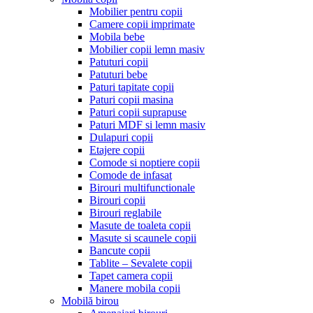
Mobilier pentru copii
Camere copii imprimate
Mobila bebe
Mobilier copii lemn masiv
Patuturi copii
Patuturi bebe
Paturi tapitate copii
Paturi copii masina
Paturi copii suprapuse
Paturi MDF si lemn masiv
Dulapuri copii
Etajere copii
Comode si noptiere copii
Comode de infasat
Birouri multifunctionale
Birouri copii
Birouri reglabile
Masute de toaleta copii
Masute si scaunele copii
Bancute copii
Tablite – Sevalete copii
Tapet camera copii
Manere mobila copii
Mobilă birou