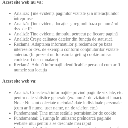
Acest site web nu va:
Analiză: Ține evidența paginilor vizitate și a interacțiunilor
întreprinse
Analiză: Ține evidența locației și regiunii baza pe numărul
dvs. de IP
Analiză: Ține evidența timpului petrecut pe fiecare pagină
Analiză: Crește calitatea datelor din funcția de statistică
Reclamă: Adaptarea informațiilor și reclamelor pe baza
intereselor dvs. de exemplu conform conținuturilor vizitate
anterior. (În prezent nu folosim targeting cookie-uri sau
cookie-uri de semnalare)
Reclamă: Adună informații identificabile personal cum ar fi
numele sau locația
Acest site web va:
Analiză: Colectează informațiile privind paginile vizitate, etc.
pentru date statistice generale (ex. număr de vizitatori lunar).
Nota: Nu sunt colectate niciodată date individuale personale
(cum ar fi nume, user name, nr. de telefon etc.)
Fundamental: Ține minte setările permisiunilor de cookie
Fundamental: Ușurința în utilizare: preîncarcă paginile
website-ului pentru a se deschide mai rapid