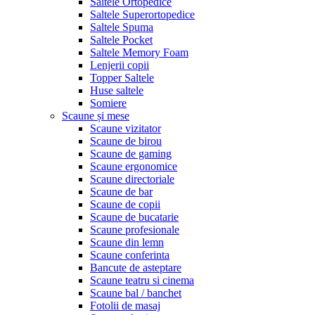
Saltele Ortopedice
Saltele Superortopedice
Saltele Spuma
Saltele Pocket
Saltele Memory Foam
Lenjerii copii
Topper Saltele
Huse saltele
Somiere
Scaune și mese
Scaune vizitator
Scaune de birou
Scaune de gaming
Scaune ergonomice
Scaune directoriale
Scaune de bar
Scaune de copii
Scaune de bucatarie
Scaune profesionale
Scaune din lemn
Scaune conferinta
Bancute de asteptare
Scaune teatru si cinema
Scaune bal / banchet
Fotolii de masaj