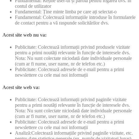
Fundamental: Reține user-ul și parola pentru logarea dvs. în
contul de utilizator
Fundamental: Ține minte limba pe care ați selectat-o
Fundamental: Colectează informațiile introduse în formularele
de contact pentru a vă raspunde solicitărilor dvs.
Acest site web nu va:
Publicitate: Colectează informații privind produsele vizitate
pentru a primi noutăți relevante în funcție de interesele dvs.
Nota: Nu sunt colectate niciodată date individuale personale
(cum ar fi nume, user name, nr de telefon etc.)
Publicitate: Colectează adresele de e-mail pentru a primi
newslettere cu cele mai noi informații
Acest site web va:
Publicitate: Colectează informații privind paginile vizitate
pentru a primi noutăți relevante în funcție de interesele dvs.
Nota: Nu sunt colectate niciodată date individuale personale
(cum ar fi nume, user name, nr de telefon etc.)
Publicitate: Colectează adresele de e-mail pentru a primi
newslettere cu cele mai noi informații
Analiză:Colectează informațiile privind paginile vizitate, etc.
pentru date statistice generale (ex. număr de vizitatori lunar).