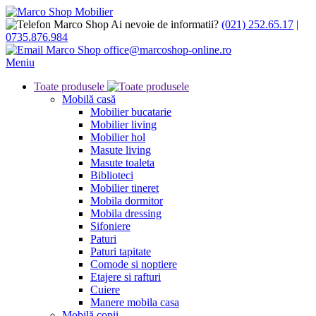
Ai nevoie de informatii?
(021) 252.65.17
|
0735.876.984
office@marcoshop-online.ro
Meniu
Toate produsele
Mobilă casă
Mobilier bucatarie
Mobilier living
Mobilier hol
Masute living
Masute toaleta
Biblioteci
Mobilier tineret
Mobila dormitor
Mobila dressing
Sifoniere
Paturi
Paturi tapitate
Comode si noptiere
Etajere si rafturi
Cuiere
Manere mobila casa
Mobilă copii