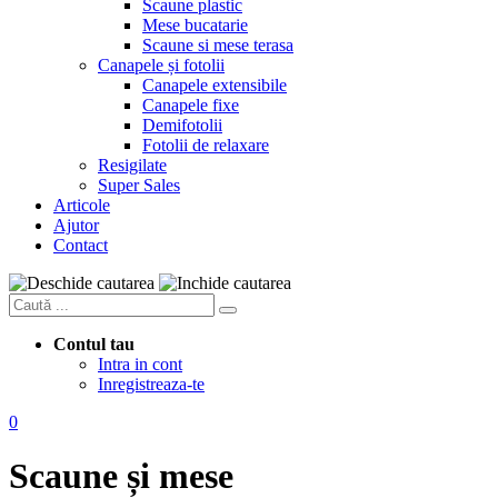
Scaune plastic
Mese bucatarie
Scaune si mese terasa
Canapele și fotolii
Canapele extensibile
Canapele fixe
Demifotolii
Fotolii de relaxare
Resigilate
Super Sales
Articole
Ajutor
Contact
Contul tau
Intra in cont
Inregistreaza-te
0
Scaune și mese