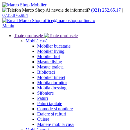
Ai nevoie de informatii?
(021) 252.65.17
|
0735.876.984
office@marcoshop-online.ro
Meniu
Toate produsele
Mobilă casă
Mobilier bucatarie
Mobilier living
Mobilier hol
Masute living
Masute toaleta
Biblioteci
Mobilier tineret
Mobila dormitor
Mobila dressing
Sifoniere
Paturi
Paturi tapitate
Comode si noptiere
Etajere si rafturi
Cuiere
Manere mobila casa
Mobilă copii