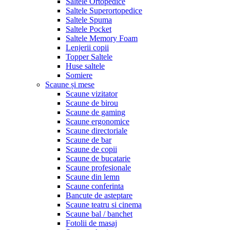
Saltele Ortopedice
Saltele Superortopedice
Saltele Spuma
Saltele Pocket
Saltele Memory Foam
Lenjerii copii
Topper Saltele
Huse saltele
Somiere
Scaune și mese
Scaune vizitator
Scaune de birou
Scaune de gaming
Scaune ergonomice
Scaune directoriale
Scaune de bar
Scaune de copii
Scaune de bucatarie
Scaune profesionale
Scaune din lemn
Scaune conferinta
Bancute de asteptare
Scaune teatru si cinema
Scaune bal / banchet
Fotolii de masaj