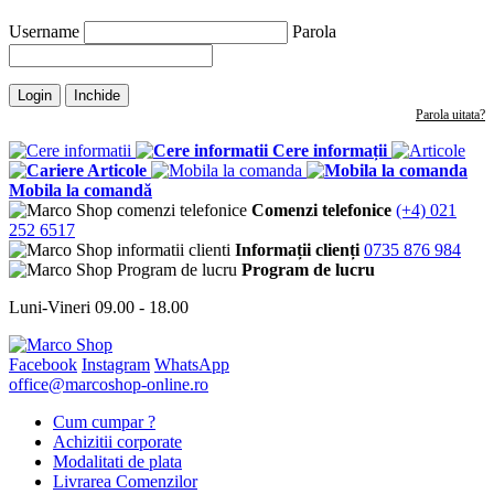
Username
Parola
Login
Inchide
Parola uitata?
Cere informații
Articole
Mobila la comandă
Comenzi telefonice
(+4) 021
252 6517
Informații clienți
0735 876 984
Program de lucru
Luni-Vineri 09.00 - 18.00
Facebook
Instagram
WhatsApp
office@marcoshop-online.ro
Cum cumpar ?
Achizitii corporate
Modalitati de plata
Livrarea Comenzilor