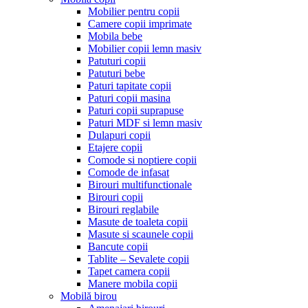
Mobilier pentru copii
Camere copii imprimate
Mobila bebe
Mobilier copii lemn masiv
Patuturi copii
Patuturi bebe
Paturi tapitate copii
Paturi copii masina
Paturi copii suprapuse
Paturi MDF si lemn masiv
Dulapuri copii
Etajere copii
Comode si noptiere copii
Comode de infasat
Birouri multifunctionale
Birouri copii
Birouri reglabile
Masute de toaleta copii
Masute si scaunele copii
Bancute copii
Tablite – Sevalete copii
Tapet camera copii
Manere mobila copii
Mobilă birou