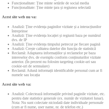
Funcționalitate: Ține minte setările de social media
Funcționalitate: Ține minte țara și regiunea selectată
Acest site web nu va:
Analiză: Ține evidența paginilor vizitate și a interacțiunilor
întreprinse
Analiză: Ține evidența locației și regiunii baza pe numărul
dvs. de IP
Analiză: Ține evidența timpului petrecut pe fiecare pagină
Analiză: Crește calitatea datelor din funcția de statistică
Reclamă: Adaptarea informațiilor și reclamelor pe baza
intereselor dvs. de exemplu conform conținuturilor vizitate
anterior. (În prezent nu folosim targeting cookie-uri sau
cookie-uri de semnalare)
Reclamă: Adună informații identificabile personal cum ar fi
numele sau locația
Acest site web va:
Analiză: Colectează informațiile privind paginile vizitate, etc.
pentru date statistice generale (ex. număr de vizitatori lunar).
Nota: Nu sunt colectate niciodată date individuale personale
(cum ar fi nume, user name, nr. de telefon etc.)