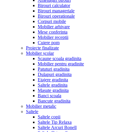
Amenajari birouri
Birouri calculator
Birouri manageriale
Birouri operationale
Corpuri mobile
Mobilier arhivare
Mese conferinta
Mobilier receptii
Cuiere pom
Proiecte finalizate
Mobilier școlar
Scaune scoala gradinita
Mobilier pentru gradinite
Patuturi gradinita
Dulapuri gradinita
Etajere gradinita
Saltele gradinita
Masute gradinita
Banci scoala
Bancute gradinita
Mobilier metalic
Saltele
Saltele copii
Saltele Tip Relaxa
Saltele Arcuri Bonell