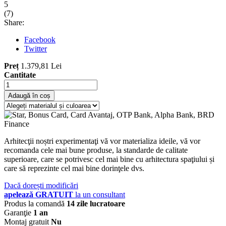
5
(
7
)
Share:
Facebook
Twitter
Preț
1.379,81 Lei
Cantitate
Adaugă în coș
Arhitecţii noștri experimentaţi vă vor materializa ideile, vă vor
recomanda cele mai bune produse, la standarde de calitate
superioare, care se potrivesc cel mai bine cu arhitectura spaţiului și
care să reprezinte cel mai bine dorinţele dvs.
Dacă dorești modificări
apelează GRATUIT
la un consultant
Produs la comandă
14 zile lucratoare
Garanţie
1 an
Montaj gratuit
Nu