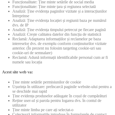
Funcționalitate: Ține minte setările de social media
Funcționalitate: Ține minte țara și regiunea selectată
Analiză: Ține evidența paginilor vizitate și a interacțiunilor
întreprinse
Analiză: Ține evidența locației și regiunii baza pe numărul
dvs. de IP
Analiză: Ține evidența timpului petrecut pe fiecare pagină
Analiză: Crește calitatea datelor din funcția de statistică
Reclamă: Adaptarea informațiilor și reclamelor pe baza
intereselor dvs. de exemplu conform conținuturilor vizitate
anterior. (În prezent nu folosim targeting cookie-uri sau
cookie-uri de semnalare)
Reclamă: Adună informații identificabile personal cum ar fi
numele sau locația
Acest site web va:
Ține minte setările permisiunilor de cookie
Ușurința în utilizare: preîncarcă paginile website-ului pentru a
se deschide mai rapid
Ține evidența produselor adăugate în coșul de cumpărături
Reține user-ul și parola pentru logarea dvs. în contul de
utilizator
Ține minte limba pe care ați selectat-o
Colectează informațiile introduse în formularele de contact