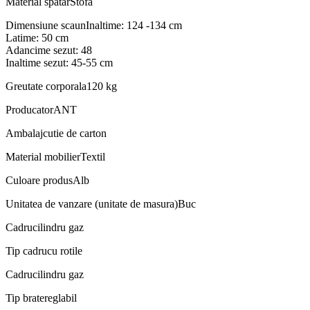
Material spatar
Stofa
Dimensiune scaun
Inaltime: 124 -134 cm
Latime: 50 cm
Adancime sezut: 48
Inaltime sezut: 45-55 cm
Greutate corporala
120 kg
Producator
ANT
Ambalaj
cutie de carton
Material mobilier
Textil
Culoare produs
Alb
Unitatea de vanzare (unitate de masura)
Buc
Cadru
cilindru gaz
Tip cadru
cu rotile
Cadru
cilindru gaz
Tip brate
reglabil