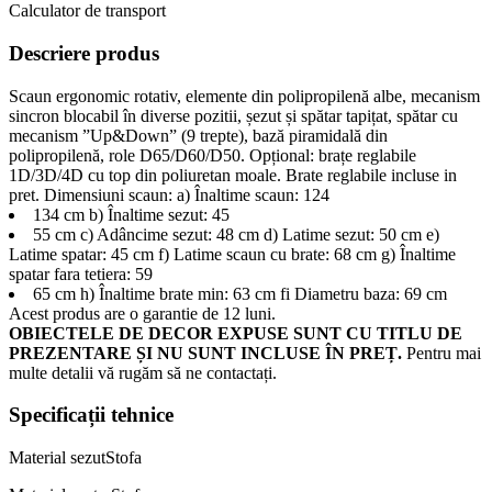
Calculator de transport
Descriere produs
Scaun ergonomic rotativ, elemente din polipropilenă albe, mecanism
sincron blocabil în diverse pozitii, șezut și spătar tapițat, spătar cu
mecanism ”Up&Down” (9 trepte), bază piramidală din
polipropilenă, role D65/D60/D50. Opțional: brațe reglabile
1D/3D/4D cu top din poliuretan moale. Brate reglabile incluse in
pret. Dimensiuni scaun: a) Înaltime scaun: 124
134 cm b) Înaltime sezut: 45
55 cm c) Adâncime sezut: 48 cm d) Latime sezut: 50 cm e)
Latime spatar: 45 cm f) Latime scaun cu brate: 68 cm g) Înaltime
spatar fara tetiera: 59
65 cm h) Înaltime brate min: 63 cm fi Diametru baza: 69 cm
Acest produs are o garantie de 12 luni.
OBIECTELE DE DECOR EXPUSE SUNT CU TITLU DE
PREZENTARE ȘI NU SUNT INCLUSE ÎN PREȚ.
Pentru mai
multe detalii vă rugăm să ne contactați.
Specificații tehnice
Material sezut
Stofa