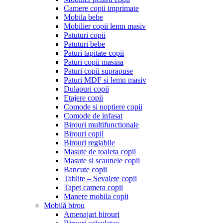
Camere copii imprimate
Mobila bebe
Mobilier copii lemn masiv
Patuturi copii
Patuturi bebe
Paturi tapitate copii
Paturi copii masina
Paturi copii suprapuse
Paturi MDF si lemn masiv
Dulapuri copii
Etajere copii
Comode si noptiere copii
Comode de infasat
Birouri multifunctionale
Birouri copii
Birouri reglabile
Masute de toaleta copii
Masute si scaunele copii
Bancute copii
Tablite – Sevalete copii
Tapet camera copii
Manere mobila copii
Mobilă birou
Amenajari birouri