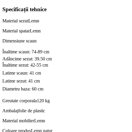
Specificații tehnice
Material sezut
Lemn
Material spatar
Lemn
Dimensiune scaun
Înaltime scaun: 74-89 cm
Adâncime sezut: 39.50 cm
Înaltime sezut: 42-55 cm
Latime scaun: 41 cm
Latime sezut: 41 cm
Diametru baza: 60 cm
Greutate corporala
120 kg
Ambalaj
folie de plastic
Material mobilier
Lemn
Culoare produs
Lemn natur