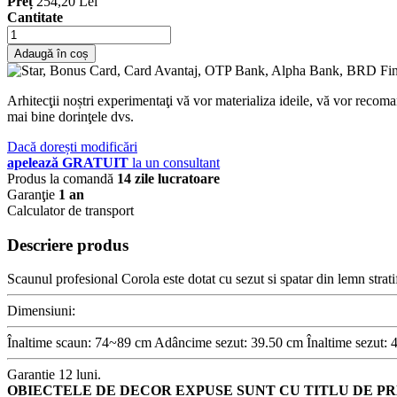
Preț
254,20 Lei
Cantitate
Adaugă în coș
Arhitecţii noștri experimentaţi vă vor materializa ideile, vă vor recoma
mai bine dorinţele dvs.
Dacă dorești modificări
apelează GRATUIT
la un consultant
Produs la comandă
14 zile lucratoare
Garanţie
1 an
Calculator de transport
Descriere produs
Scaunul profesional Corola este dotat cu sezut si spatar din lemn stratif
Dimensiuni:
Înaltime scaun: 74~89 cm Adâncime sezut: 39.50 cm Înaltime sezut:
Garantie 12 luni.
OBIECTELE DE DECOR EXPUSE SUNT CU TITLU DE PR