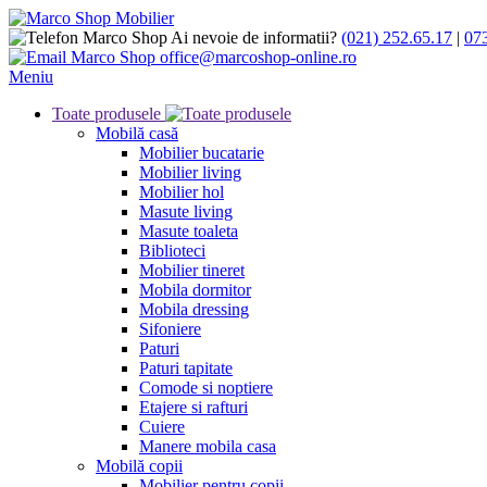
Ai nevoie de informatii?
(021) 252.65.17
|
07
office@marcoshop-online.ro
Meniu
Toate produsele
Mobilă casă
Mobilier bucatarie
Mobilier living
Mobilier hol
Masute living
Masute toaleta
Biblioteci
Mobilier tineret
Mobila dormitor
Mobila dressing
Sifoniere
Paturi
Paturi tapitate
Comode si noptiere
Etajere si rafturi
Cuiere
Manere mobila casa
Mobilă copii
Mobilier pentru copii