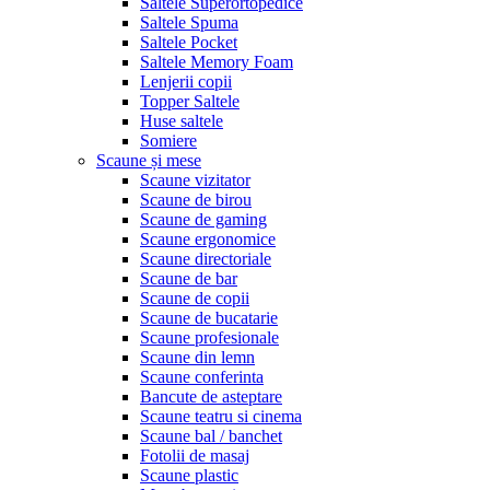
Saltele Superortopedice
Saltele Spuma
Saltele Pocket
Saltele Memory Foam
Lenjerii copii
Topper Saltele
Huse saltele
Somiere
Scaune și mese
Scaune vizitator
Scaune de birou
Scaune de gaming
Scaune ergonomice
Scaune directoriale
Scaune de bar
Scaune de copii
Scaune de bucatarie
Scaune profesionale
Scaune din lemn
Scaune conferinta
Bancute de asteptare
Scaune teatru si cinema
Scaune bal / banchet
Fotolii de masaj
Scaune plastic