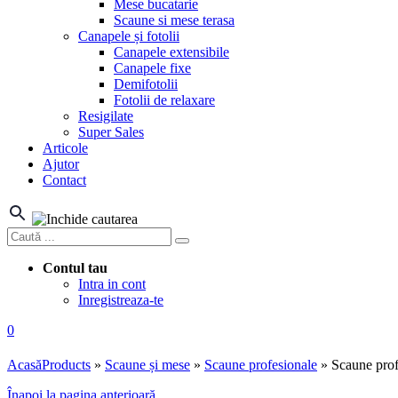
Mese bucatarie
Scaune si mese terasa
Canapele și fotolii
Canapele extensibile
Canapele fixe
Demifotolii
Fotolii de relaxare
Resigilate
Super Sales
Articole
Ajutor
Contact
Contul tau
Intra in cont
Inregistreaza-te
0
Acasă
Products
»
Scaune și mese
»
Scaune profesionale
»
Scaune prof
Înapoi la pagina anterioară