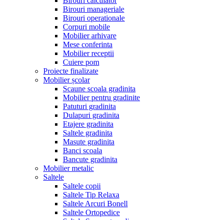
Birouri calculator
Birouri manageriale
Birouri operationale
Corpuri mobile
Mobilier arhivare
Mese conferinta
Mobilier receptii
Cuiere pom
Proiecte finalizate
Mobilier școlar
Scaune scoala gradinita
Mobilier pentru gradinite
Patuturi gradinita
Dulapuri gradinita
Etajere gradinita
Saltele gradinita
Masute gradinita
Banci scoala
Bancute gradinita
Mobilier metalic
Saltele
Saltele copii
Saltele Tip Relaxa
Saltele Arcuri Bonell
Saltele Ortopedice