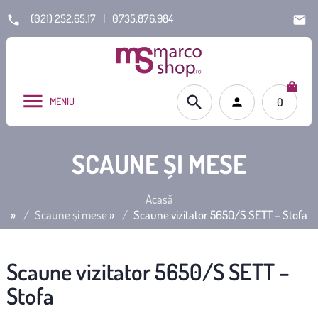
(021) 252.65.17
|
0735.876.984
MENIU
0
SCAUNE ȘI MESE
Acasă
»
Scaune și mese
»
Scaune vizitator 5650/S SETT – Stofa
Scaune vizitator 5650/S SETT –
Stofa