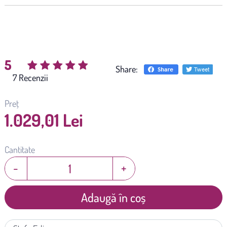
5
Share:
(
7
)
Preț
1.029,01 Lei
Cantitate
-
+
Adaugă în coș