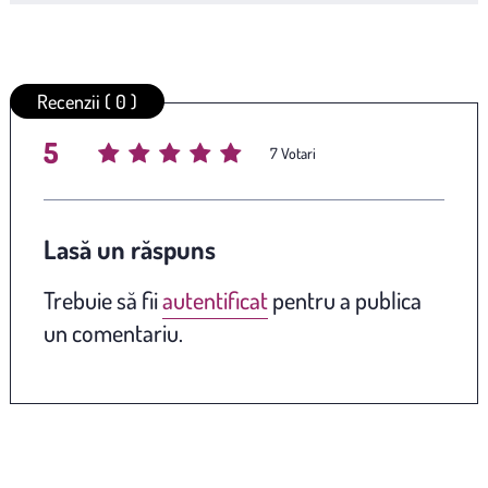
Recenzii ( 0 )
5
Average rating
/ 5. Vote count:
7
Lasă un răspuns
Trebuie să fii
autentificat
pentru a publica
un comentariu.