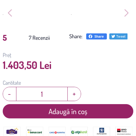
5
Share:
(
7
)
Preț
1.403,50 Lei
Cantitate
-
+
Adaugă în coș