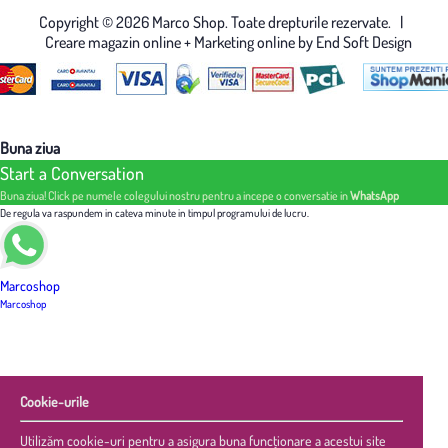
Copyright © 2026 Marco Shop. Toate drepturile rezervate. |
Creare magazin online
+ Marketing online by End Soft Design
Buna ziua
Start a Conversation
Buna ziua! Click pe numele colegului nostru pentru a incepe o conversatie in
WhatsApp
De regula va raspundem in cateva minute in timpul programului de lucru.
Marcoshop
Marcoshop
Cookie-urile
Utilizăm cookie-uri pentru a asigura buna funcționare a acestui site