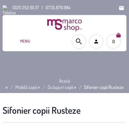
(021) 252.65.17
|
0735.876.984
MENIU
0
Acasă
»
Mobilă copii
»
Dulapuri copii
»
Sifonier copii Rusteze
Sifonier copii Rusteze