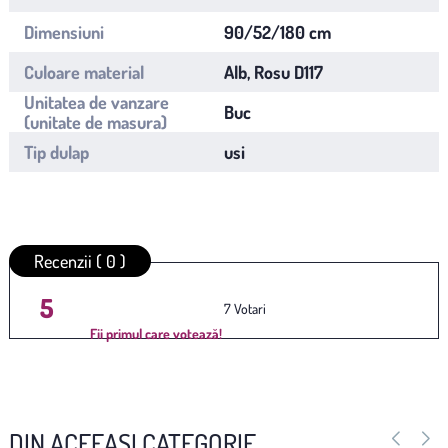
Dimensiuni
90/52/180 cm
Culoare material
Alb, Rosu D117
Unitatea de vanzare
Buc
(unitate de masura)
Tip dulap
usi
Recenzii ( 0 )
5
Average rating
/ 5. Vote
7
Fii primul care votează!
count:
DIN ACEEAȘI CATEGORIE