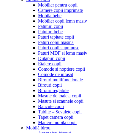
Mobilier pentru copii
Camere copii imprimate
Mobila bebe
Mobilier copii lemn masiv
Patuturi copii
Patuturi bebe
Paturi tapitate copii
Paturi copii masina
Paturi copii suprapuse
Paturi MDF si lemn masiv
Dulapuri copii
Etajere copii
Comode si noptiere copii
Comode de infasat
Birouri multifunctionale
Birouri copii
Birouri reglabile
Masute de toaleta copii
Masute si scaunele copii
Bancute copii
Tablite – Sevalete copii
Tapet camera copii
Manere mobila copii
Mobilă birou