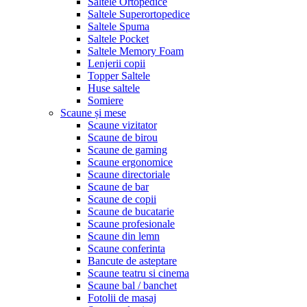
Saltele Ortopedice
Saltele Superortopedice
Saltele Spuma
Saltele Pocket
Saltele Memory Foam
Lenjerii copii
Topper Saltele
Huse saltele
Somiere
Scaune și mese
Scaune vizitator
Scaune de birou
Scaune de gaming
Scaune ergonomice
Scaune directoriale
Scaune de bar
Scaune de copii
Scaune de bucatarie
Scaune profesionale
Scaune din lemn
Scaune conferinta
Bancute de asteptare
Scaune teatru si cinema
Scaune bal / banchet
Fotolii de masaj