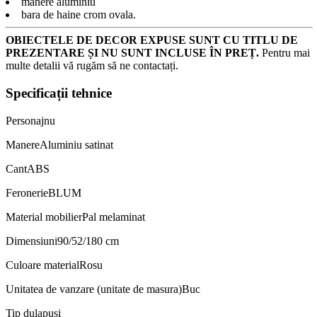
manere aluminiu
bara de haine crom ovala.
OBIECTELE DE DECOR EXPUSE SUNT CU TITLU DE
PREZENTARE ȘI NU SUNT INCLUSE ÎN PREȚ.
Pentru mai
multe detalii vă rugăm să ne contactați.
Specificații tehnice
Personaj
nu
Manere
Aluminiu satinat
Cant
ABS
Feronerie
BLUM
Material mobilier
Pal melaminat
Dimensiuni
90/52/180 cm
Culoare material
Rosu
Unitatea de vanzare (unitate de masura)
Buc
Tip dulap
usi