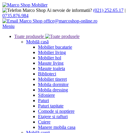
Ai nevoie de informatii?
(021) 252.65.17
|
0735.876.984
office@marcoshop-online.ro
Meniu
Toate produsele
Mobilă casă
Mobilier bucatarie
Mobilier living
Mobilier hol
Masute living
Masute toaleta
Biblioteci
Mobilier tineret
Mobila dormitor
Mobila dressing
Sifoniere
Paturi
Paturi tapitate
Comode si noptiere
Etajere si rafturi
Cuiere
Manere mobila casa
Mobilă copii