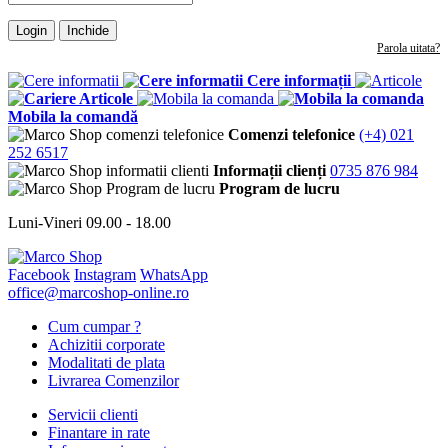
Login
Inchide
Parola uitata?
Cere informații
Articole
Mobila la comandă
Comenzi telefonice
(+4) 021
252 6517
Informații clienți
0735 876 984
Program de lucru
Luni-Vineri 09.00 - 18.00
Facebook
Instagram
WhatsApp
office@marcoshop-online.ro
Cum cumpar ?
Achizitii corporate
Modalitati de plata
Livrarea Comenzilor
Servicii clienti
Finantare in rate