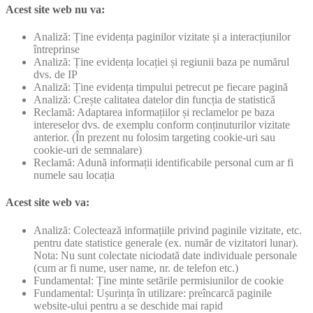
Acest site web nu va:
Analiză: Ține evidența paginilor vizitate și a interacțiunilor
întreprinse
Analiză: Ține evidența locației și regiunii baza pe numărul
dvs. de IP
Analiză: Ține evidența timpului petrecut pe fiecare pagină
Analiză: Crește calitatea datelor din funcția de statistică
Reclamă: Adaptarea informațiilor și reclamelor pe baza
intereselor dvs. de exemplu conform conținuturilor vizitate
anterior. (În prezent nu folosim targeting cookie-uri sau
cookie-uri de semnalare)
Reclamă: Adună informații identificabile personal cum ar fi
numele sau locația
Acest site web va:
Analiză: Colectează informațiile privind paginile vizitate, etc.
pentru date statistice generale (ex. număr de vizitatori lunar).
Nota: Nu sunt colectate niciodată date individuale personale
(cum ar fi nume, user name, nr. de telefon etc.)
Fundamental: Ține minte setările permisiunilor de cookie
Fundamental: Ușurința în utilizare: preîncarcă paginile
website-ului pentru a se deschide mai rapid