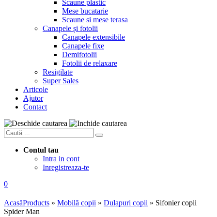
Scaune plastic
Mese bucatarie
Scaune si mese terasa
Canapele și fotolii
Canapele extensibile
Canapele fixe
Demifotolii
Fotolii de relaxare
Resigilate
Super Sales
Articole
Ajutor
Contact
Contul tau
Intra in cont
Inregistreaza-te
0
Acasă
Products
»
Mobilă copii
»
Dulapuri copii
»
Sifonier copii
Spider Man