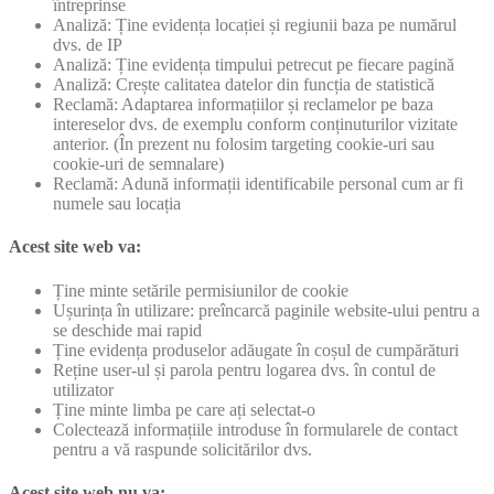
întreprinse
Analiză: Ține evidența locației și regiunii baza pe numărul
dvs. de IP
Analiză: Ține evidența timpului petrecut pe fiecare pagină
Analiză: Crește calitatea datelor din funcția de statistică
Reclamă: Adaptarea informațiilor și reclamelor pe baza
intereselor dvs. de exemplu conform conținuturilor vizitate
anterior. (În prezent nu folosim targeting cookie-uri sau
cookie-uri de semnalare)
Reclamă: Adună informații identificabile personal cum ar fi
numele sau locația
Acest site web va:
Ține minte setările permisiunilor de cookie
Ușurința în utilizare: preîncarcă paginile website-ului pentru a
se deschide mai rapid
Ține evidența produselor adăugate în coșul de cumpărături
Reține user-ul și parola pentru logarea dvs. în contul de
utilizator
Ține minte limba pe care ați selectat-o
Colectează informațiile introduse în formularele de contact
pentru a vă raspunde solicitărilor dvs.
Acest site web nu va: