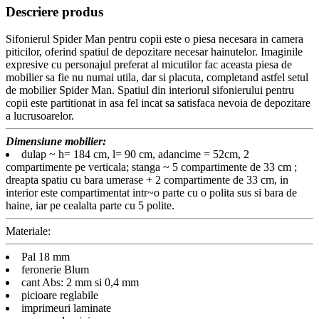
Descriere produs
Sifonierul Spider Man pentru copii este o piesa necesara in camera
piticilor, oferind spatiul de depozitare necesar hainutelor. Imaginile
expresive cu personajul preferat al micutilor fac aceasta piesa de
mobilier sa fie nu numai utila, dar si placuta, completand astfel setul
de mobilier Spider Man. Spatiul din interiorul sifonierului pentru
copii este partitionat in asa fel incat sa satisfaca nevoia de depozitare
a lucrusoarelor.
Dimensiune mobilier:
dulap ~ h= 184 cm, l= 90 cm, adancime = 52cm, 2
compartimente pe verticala; stanga ~ 5 compartimente de 33 cm ;
dreapta spatiu cu bara umerase + 2 compartimente de 33 cm, in
interior este compartimentat intr~o parte cu o polita sus si bara de
haine, iar pe cealalta parte cu 5 polite.
Materiale:
Pal 18 mm
feronerie Blum
cant Abs: 2 mm si 0,4 mm
picioare reglabile
imprimeuri laminate