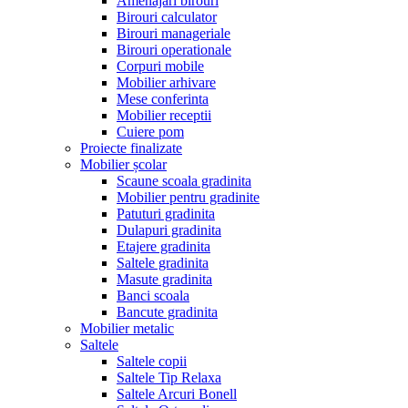
Amenajari birouri
Birouri calculator
Birouri manageriale
Birouri operationale
Corpuri mobile
Mobilier arhivare
Mese conferinta
Mobilier receptii
Cuiere pom
Proiecte finalizate
Mobilier școlar
Scaune scoala gradinita
Mobilier pentru gradinite
Patuturi gradinita
Dulapuri gradinita
Etajere gradinita
Saltele gradinita
Masute gradinita
Banci scoala
Bancute gradinita
Mobilier metalic
Saltele
Saltele copii
Saltele Tip Relaxa
Saltele Arcuri Bonell