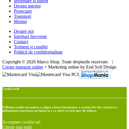
Informare si suport
Design interior
Proiectare
Transport
Montaj
Despre noi
Intrebari frecvente
Contact
Termeni și condiții
Politică de confidențialitate
Copyright © 2026 Marco Shop. Toate drepturile rezervate. |
Creare magazin online
+ Marketing online by End Soft Design
Cookie-urile
Utilizăm cookie-uri pentru a asigura buna funcționare a acestui site dar si pentru a
îmbunătăţi experienţa navigării şi a va oferi servicii uşor de utilizat.
Acceptare cookie-uri
Citește mai mult