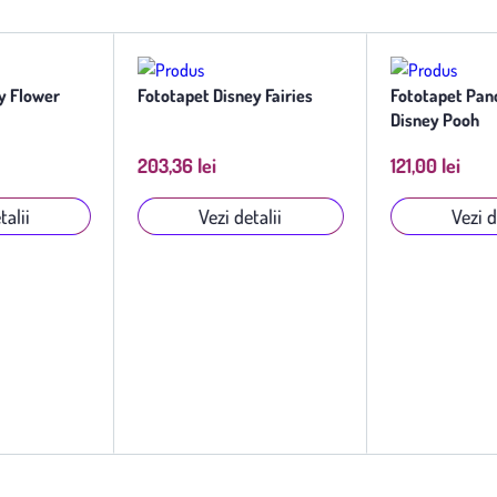
ey Fairies
Fototapet Panoramic
Tapet Disney 
Disney Pooh
121,00 lei
41,69 lei
etalii
Vezi detalii
Vezi 