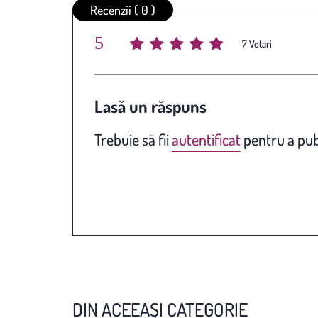
Recenzii ( 0 )
5
Average rating
/ 5. Vote count:
7
Lasă un răspuns
Trebuie să fii
autentificat
pentru a pub
DIN ACEEAȘI CATEGORIE