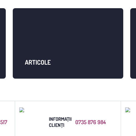
ARTICOLE
INFORMAȚII
6517
0735 876 984
CLIENȚI