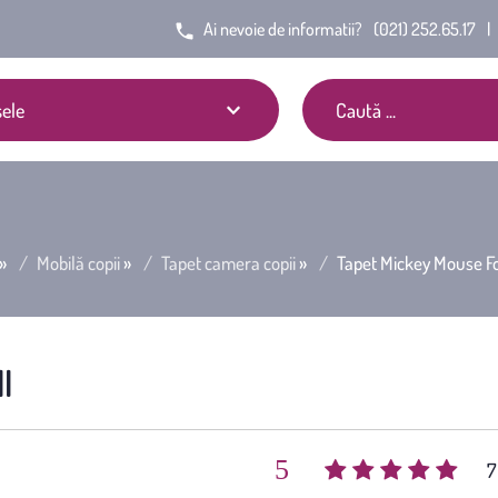
Ai nevoie de informatii?
(021) 252.65.17
|
ele
»
Mobilă copii
»
Tapet camera copii
»
Tapet Mickey Mouse Fo
l
5
(
7