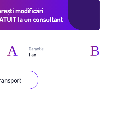
rești modificări
ATUIT
la un consultant
Garanţie
1 an
transport