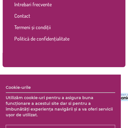
Intrebari frecvente
Contact
Termeni și condiții
Politică de confidențialitate
Copyright © 2026 Marco Shop. Toate drepturile rezervate. |
Creare magazin online
+ Marketing online by End Soft Design
Cookie-urile
Utilizăm cookie-uri pentru a asigura buna
funcționare a acestui site dar si pentru a
îmbunătăţi experienţa navigării şi a va oferi servicii
uşor de utilizat.