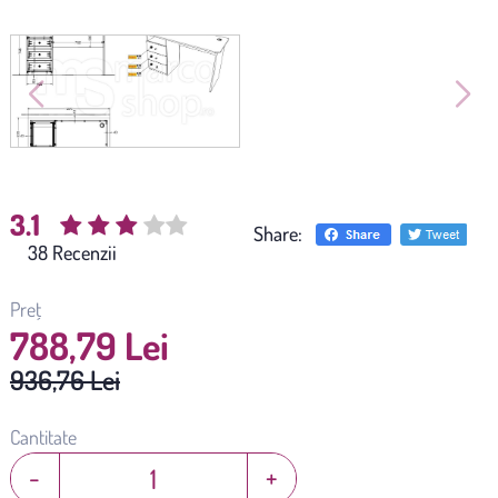
3.1
Share:
(
38
)
Preț
788,79 Lei
936,76 Lei
Cantitate
-
+