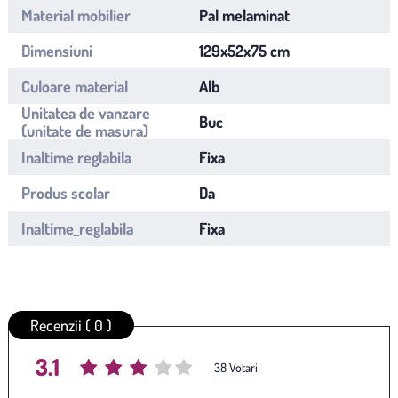
Material mobilier
Pal melaminat
Dimensiuni
129x52x75 cm
Culoare material
Alb
Unitatea de vanzare
Buc
(unitate de masura)
Inaltime reglabila
Fixa
Produs scolar
Da
Inaltime_reglabila
Fixa
Recenzii ( 0 )
3.1
Average rating
/ 5. Vote count:
38